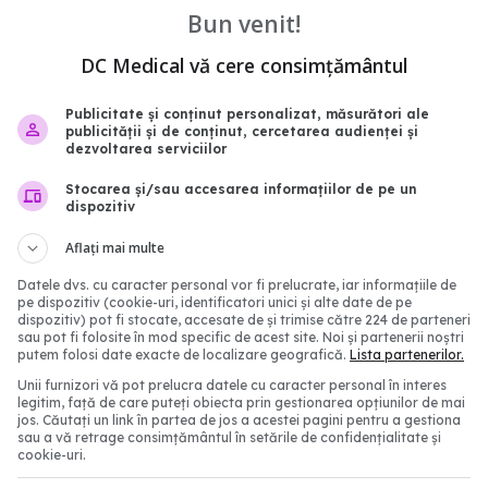
vindecare
COVID-19: Simptome per
Bun venit!
și efecte asupra calității 
0:59
DC Medical vă cere consimțământul
05 aug 2024, 20:19
Publicitate și conținut personalizat, măsurători ale
publicității și de conținut, cercetarea audienței și
dezvoltarea serviciilor
Stocarea și/sau accesarea informațiilor de pe un
dispozitiv
Aflați mai multe
Datele dvs. cu caracter personal vor fi prelucrate, iar informațiile de
pe dispozitiv (cookie-uri, identificatori unici și alte date de pe
dispozitiv) pot fi stocate, accesate de și trimise către 224 de parteneri
sau pot fi folosite în mod specific de acest site. Noi și partenerii noștri
putem folosi date exacte de localizare geografică.
Lista partenerilor.
Unii furnizori vă pot prelucra datele cu caracter personal în interes
nulează acordul pentru
COVID-19, în creștere. 
legitim, față de care puteți obiecta prin gestionarea opțiunilor de mai
ea vaccinurilor Novavax
Creștere de cel puțin 3
jos. Căutați un link în partea de jos a acestei pagini pentru a gestiona
sau a vă retrage consimțământul în setările de confidențialitate și
cazurilor noi și a decese
cookie-uri.
09:37
31 aug 2025, 22:37