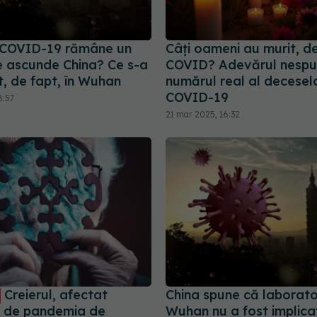
 COVID-19 rămâne un
Câți oameni au murit, de
Ce ascunde China? Ce s-a
COVID? Adevărul nespu
, de fapt, în Wuhan
numărul real al decesel
COVID-19
8:57
21 mar 2025, 16:32
Creierul, afectat
China spune că laborato
 de pandemia de
Wuhan nu a fost implicat