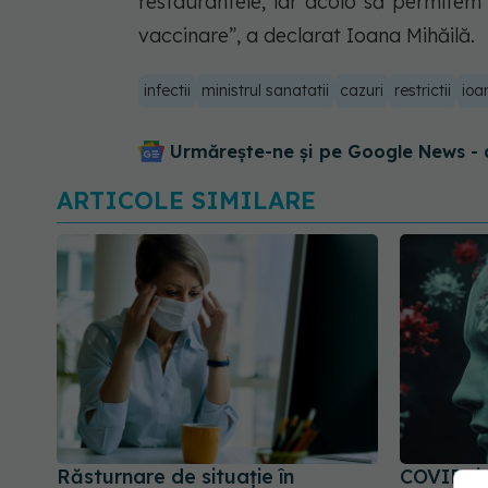
restaurantele, iar acolo să permitem a
vaccinare”, a declarat Ioana Mihăilă.
infectii
ministrul sanatatii
cazuri
restrictii
ioa
Urmărește-ne și pe Google News - 
ARTICOLE SIMILARE
Răsturnare de situație în
COVID, i