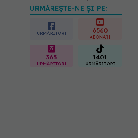
URMĂREȘTE-NE ȘI PE:
EXCLUSIV
Tratamentul
modern al cancerelor
ginecologice. Dr. Sorin
Bogdan (SANADOR), la
6560
URMĂRITORI
DC Medical și DC News
ABONAȚI
06.08.2026, 10:29
365
1401
URMĂRITORI
URMĂRITORI