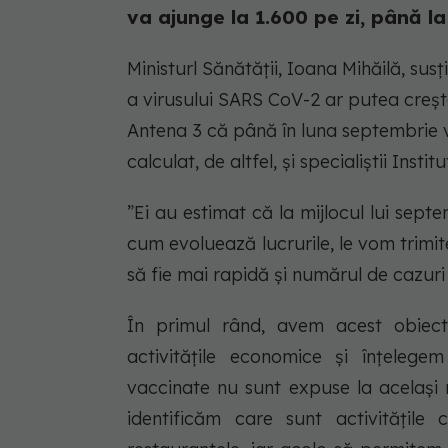
va ajunge la 1.600 pe zi, până l
Ministurl Sănătății, Ioana Mihăilă, sus
a virusului SARS CoV-2 ar putea creș
Antena 3 că până în luna septembrie 
calculat, de altfel, și specialiștii Ins
”Ei au estimat că la mijlocul lui sept
cum evoluează lucrurile, le vom trimit
să fie mai rapidă și numărul de cazu
În primul rând, avem acest obiecti
activitățile economice și înțeleg
vaccinate nu sunt expuse la același 
identificăm care sunt activitățile