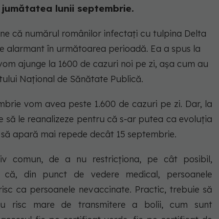
a jumătatea lunii septembrie.
ține că numărul românilor infectați cu tulpina Delta
te alarmant în următoarea perioadă. Ea a spus la
vom ajunge la 1600 de cazuri noi pe zi, așa cum au
titutului Național de Sănătate Publică.
embrie vom avea peste 1.600 de cazuri pe zi. Dar, la
e să le reanalizeze pentru că s-ar putea ca evoluția
ri să apară mai repede decât 15 septembrie.
v comun, de a nu restricționa, pe cât posibil,
em că, din punct de vedere medical, persoanele
risc ca persoanele nevaccinate. Practic, trebuie să
 cu risc mare de transmitere a bolii, cum sunt