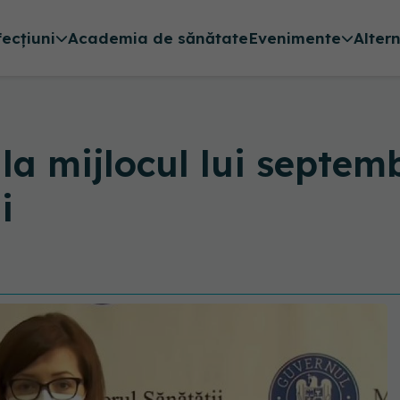
fecțiuni
Academia de sănătate
Evenimente
Alter
: la mijlocul lui septe
i