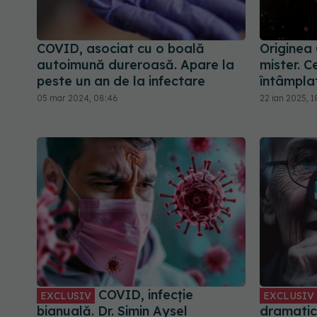
COVID, asociat cu o boală
Originea
autoimună dureroasă. Apare la
mister. 
peste un an de la infectare
întâmplat
05 mar 2024, 08:46
22 ian 2025, 1
COVID, infecție
EXCLUSIV
EXCLUSIV
bianuală. Dr. Simin Aysel
dramatic