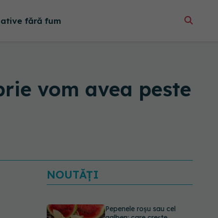
native fără fum
mbrie vom avea peste
NOUTĂȚI
Pepenele roșu sau cel
galben: care crește