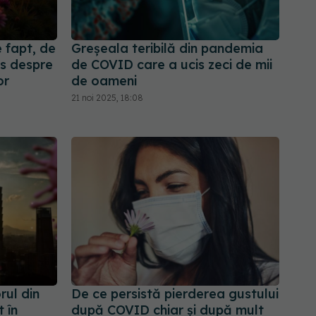
 fapt, de
Greșeala teribilă din pandemia
s despre
de COVID care a ucis zeci de mii
or
de oameni
21 noi 2025, 18:08
rul din
De ce persistă pierderea gustului
 în
după COVID chiar și după mult