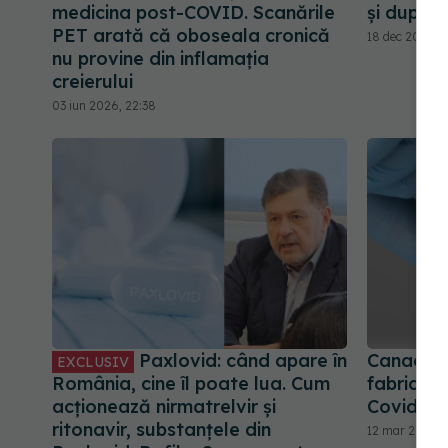
medicina post-COVID. Scanările
și după 
PET arată că oboseala cronică
18 dec 2025, 2
nu provine din inflamația
creierului
03 iun 2026, 22:38
Paxlovid: când apare în
Canada a
EXCLUSIV
România, cine îl poate lua. Cum
fabricar
acționează nirmatrelvir și
Covid-19
ritonavir, substanțele din
12 mar 2025, 