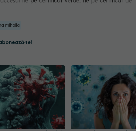
ccesul fie pe certificat verde, fie pe certificat de
na mihaila
abonează‑te!
mpact asupra creierului
Impactul pe termen lung