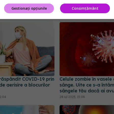
Gestionați opțiunile
Consimțământ
răspândit COVID-19 prin
Celule zombie în vasele
e aerisire a blocurilor
sânge. Uite ce s-a întâ
sângele tău dacă ai av
22:04
28 iul 2025, 15:08