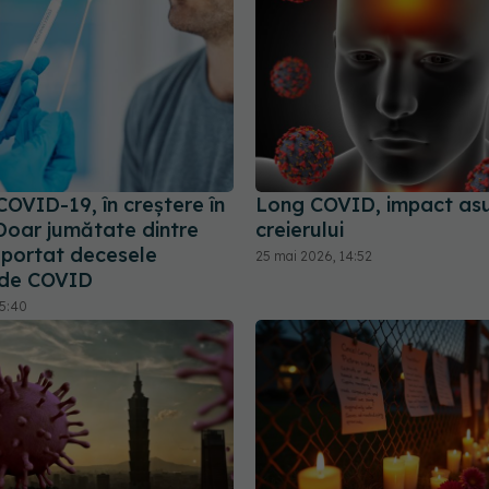
COVID-19, în creștere în
Long COVID, impact as
Doar jumătate dintre
creierului
aportat decesele
25 mai 2026, 14:52
 de COVID
15:40