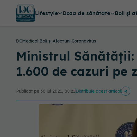
Lifestyle
Doza de sănătate
Boli și a
DCMedical
›
Boli și Afecțiuni
›
Coronavirus
Ministrul Sănătății
1.600 de cazuri pe z
Publicat pe 30 iul 2021, 08:21
Distribuie acest articol