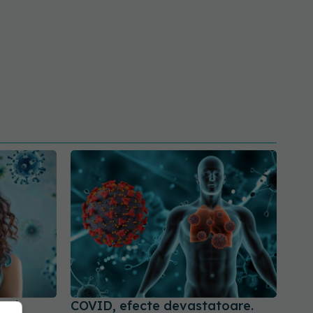
 al
COVID, efecte devastatoare.