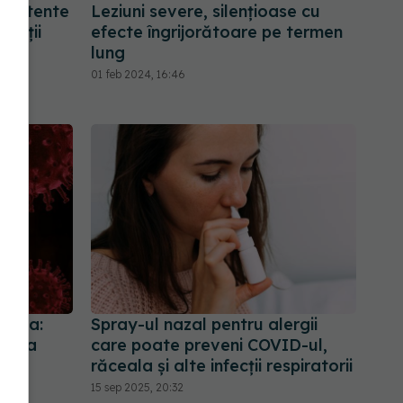
sistente
Leziuni severe, silențioase cu
vieții
efecte îngrijorătoare pe termen
lung
01 feb 2024, 16:46
Jurma:
Spray-ul nazal pentru alergii
00% a
care poate preveni COVID-ul,
lor
răceala și alte infecții respiratorii
15 sep 2025, 20:32