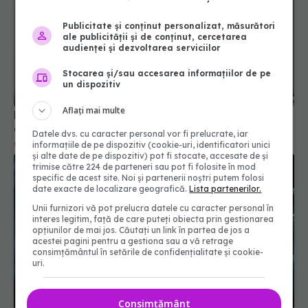
Publicitate și conținut personalizat, măsurători
ale publicității și de conținut, cercetarea
audienței și dezvoltarea serviciilor
Stocarea și/sau accesarea informațiilor de pe
un dispozitiv
Aflați mai multe
De ce persistă pierderea gustului după COVID
chiar și după mult timp?
Datele dvs. cu caracter personal vor fi prelucrate, iar
05 mar 2026, 10:47
informațiile de pe dispozitiv (cookie-uri, identificatori unici
și alte date de pe dispozitiv) pot fi stocate, accesate de și
trimise către 224 de parteneri sau pot fi folosite în mod
specific de acest site. Noi și partenerii noștri putem folosi
date exacte de localizare geografică.
Lista partenerilor.
Unii furnizori vă pot prelucra datele cu caracter personal în
interes legitim, față de care puteți obiecta prin gestionarea
opțiunilor de mai jos. Căutați un link în partea de jos a
acestei pagini pentru a gestiona sau a vă retrage
consimțământul în setările de confidențialitate și cookie-
uri.
Consimțământ