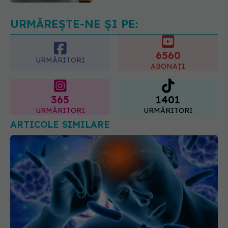
08.08.2026, 12:00
URMĂREȘTE-NE ȘI PE:
6560
URMĂRITORI
ABONAȚI
365
1401
URMĂRITORI
URMĂRITORI
ARTICOLE SIMILARE