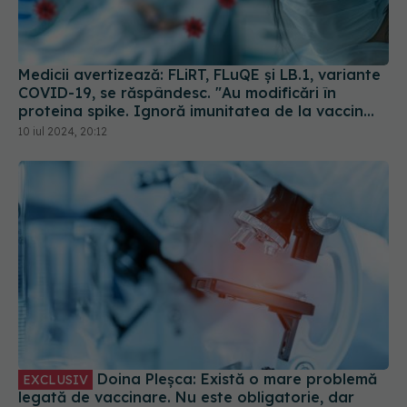
Medicii avertizează: FLiRT, FLuQE și LB.1, variante
COVID-19, se răspândesc. "Au modificări în
proteina spike. Ignoră imunitatea de la vaccin
sau infectarea anterioară
10 iul 2024, 20:12
Doina Pleșca: Există o mare problemă
EXCLUSIV
legată de vaccinare. Nu este obligatorie, dar