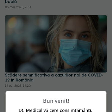
boală
05 mar 2025, 21:11
Scădere semnificativă a cazurilor noi de COVID-
19 în România
14 oct 2025, 14:20
Bun venit!
DC Medical vă cere consimțământul