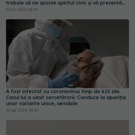
trebuie să ne sporim spiritul civic și să prezentăm
corect minusurile și plusurile fiecărui vaccin
03 oct 2023, 08:47
A fost infectat cu coronavirus timp de 613 zile.
Cazul lui a uimit cercetătorii: Conduce la apariția
unor variante unice, sensibile
22 apr 2024, 08:51