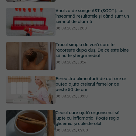
08.08.2026, 11:00
Trucul simplu de vară care te
răcorește după duș. De ce este bine
să nu te ștergi imediat
08.08.2026, 10:37
Fereastra alimentară de opt ore ar
putea ajuta creierul femeilor de
peste 50 de ani
08.08.2026, 10:00
Ceaiul care ajută organismul să
lupte cu inflamația. Poate regla
glicemia și colesterolul
08.08.2026, 09:00
Primele 1.000 de zile ar putea
decide sănătatea creierului pentru
întreaga viață