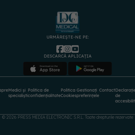
URMĂREȘTE-NE PE:
DESCARCĂ APLICAȚIA
spre
Medici și
Politica de
Politica
Gestionați
Contact
Declarați
specialiști
confidențialitate
Cookies
preferințele
de
accesibili
© 2026 PRESS MEDIA ELECTRONIC S.R.L. Toate drepturile rezervate