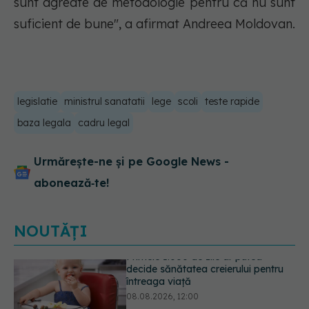
sunt agreate de metodologie pentru că nu sunt
suficient de bune", a afirmat Andreea Moldovan.
legislatie
ministrul sanatatii
lege
scoli
teste rapide
baza legala
cadru legal
Urmărește-ne și pe Google News -
abonează‑te!
NOUTĂȚI
Analiza de sânge AST (SGOT): ce
înseamnă rezultatele și când sunt un
semnal de alarmă