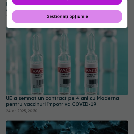
MIS-C, complicația pediatrică a COVID. Boala,
confundată de sistemul imunitar al copiilor
Gestionați opțiunile
17 aug 2024, 17:45
UE a semnat un contract pe 4 ani cu Moderna
pentru vaccinuri împotriva COVID-19
24 ian 2025, 20:30