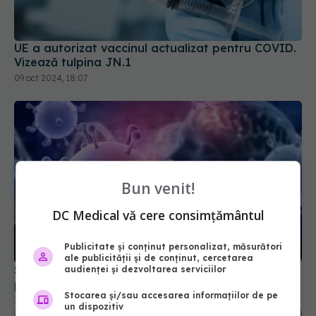
UE a autorizat vaccinul actualizat pentru COVID.
Vizează tulpina JN.1
09 oct 2024, 18:07
Bun venit!
DC Medical vă cere consimțământul
Publicitate și conținut personalizat, măsurători
ale publicității și de conținut, cercetarea
S-au descoperit inflamaţii și umflături în creier la
audienței și dezvoltarea serviciilor
persoanele cu long-COVID
Stocarea și/sau accesarea informațiilor de pe
12 feb 2025, 12:57
un dispozitiv