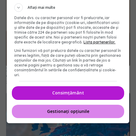
Aflați mai multe
Datele dvs. cu caracter personal vor fi prelucrate, iar
informațiile de pe dispozitiv (cookie-uri, identificatori unici
și alte date de pe dispozitiv) pot fi stocate, accesate de și
trimise către 224 de parteneri sau pot fi folosite în mod
specific de acest site. Noi și partenerii noștri putem folosi
date exacte de localizare geografică.
Lista partenerilor.
Unii furnizori vă pot prelucra datele cu caracter personal în
interes legitim, față de care puteți obiecta prin gestionarea
opțiunilor de mai jos. Căutați un link în partea de jos a
acestei pagini pentru a gestiona sau a vă retrage
Infecția cu COVID în sarcină, legată de risc dublu
consimțământul în setările de confidențialitate și cookie-
uri.
de autism la bebeluși
31 oct 2025, 19:27
Consimțământ
Gestionați opțiunile