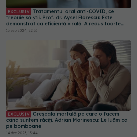
Tratamentul oral anti-COVID, ce
EXCLUSIV
trebuie să știi. Prof. dr. Aysel Florescu: Este
demonstrat ca eficiență virală. A redus foarte
mult riscul de spitalizare
15 sep 2024, 22:33
Greșeala mortală pe care o facem
EXCLUSIV
când suntem răciți. Adrian Marinescu: Le luăm ca
pe bomboane
14 dec 2023, 15:44