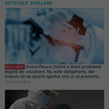
ARTICOLE SIMILARE
Doina Pleșca: Există o mare problemă
EXCLUSIV
legată de vaccinare. Nu este obligatorie, dar
trebuie să ne sporim spiritul civic și să prezentăm
corect minusurile și plusurile fiecărui vaccin
03 oct 2023, 08:47