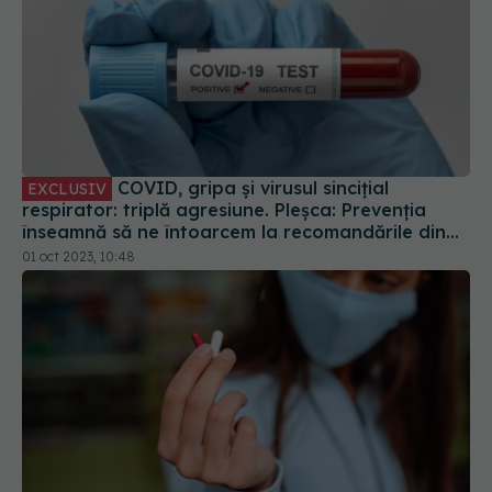
COVID, gripa și virusul sincițial
EXCLUSIV
respirator: triplă agresiune. Pleșca: Prevenția
înseamnă să ne întoarcem la recomandările din
timpul pandemiei!
01 oct 2023, 10:48