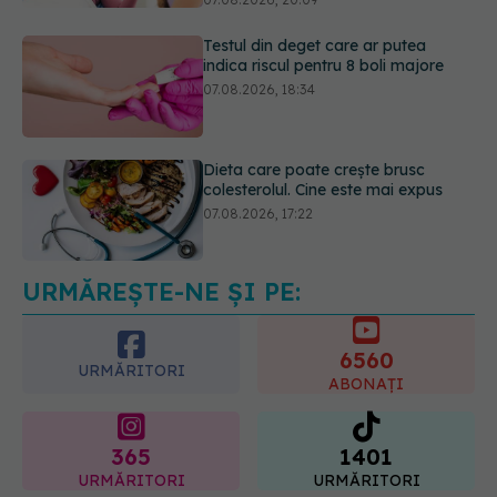
Dieta care poate crește brusc
colesterolul. Cine este mai expus
07.08.2026, 17:22
Ceaiul care ajută organismul să
lupte cu inflamația. Poate regla
glicemia și colesterolul
08.08.2026, 09:00
URMĂREȘTE-NE ȘI PE:
6560
URMĂRITORI
ABONAȚI
365
1401
URMĂRITORI
URMĂRITORI