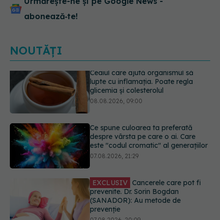
Urmărește-ne și pe Google News -
abonează‑te!
NOUTĂȚI
Ce spune culoarea ta preferată
despre vârsta pe care o ai. Care
este "codul cromatic" al generațiilor
07.08.2026, 21:29
EXCLUSIV
Cancerele care pot fi
prevenite. Dr. Sorin Bogdan
(SANADOR): Au metode de
prevenție
07.08.2026, 20:09
Testul din deget care ar putea
indica riscul pentru 8 boli majore
07.08.2026, 18:34