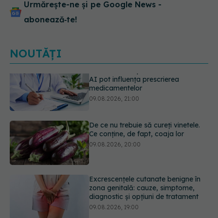
Urmărește-ne și pe Google News -
abonează‑te!
NOUTĂȚI
De ce nu trebuie să cureți vinetele.
Ce conține, de fapt, coaja lor
09.08.2026, 20:00
Excrescențele cutanate benigne în
zona genitală: cauze, simptome,
diagnostic și opțiuni de tratament
09.08.2026, 19:00
Guma de mestecat care a captat
93% din HPV. Rezultatele
promițătoare vin însă doar din