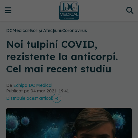
DCMedical
›
Boli și Afecțiuni
›
Coronavirus
Noi tulpini COVID,
rezistente la anticorpi.
Cel mai recent studiu
De
Echipa DC Medical
Publicat pe 04 mar 2021, 19:41
Distribuie acest articol