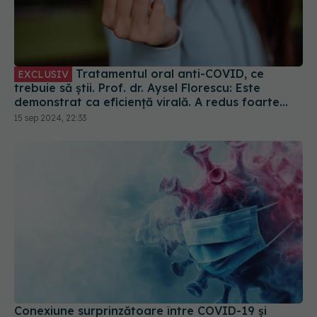
Tratamentul oral anti-COVID, ce
EXCLUSIV
trebuie să știi. Prof. dr. Aysel Florescu: Este
demonstrat ca eficiență virală. A redus foarte
mult riscul de spitalizare
15 sep 2024, 22:33
Conexiune surprinzătoare între COVID-19 și