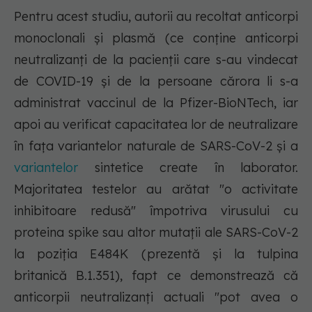
Pentru acest studiu, autorii au recoltat anticorpi
monoclonali şi plasmă (ce conţine anticorpi
neutralizanţi de la pacienţii care s-au vindecat
de COVID-19 şi de la persoane cărora li s-a
administrat vaccinul de la Pfizer-BioNTech, iar
apoi au verificat capacitatea lor de neutralizare
în faţa variantelor naturale de SARS-CoV-2 şi a
variantelor
sintetice create în laborator.
Majoritatea testelor au arătat "o activitate
inhibitoare redusă" împotriva virusului cu
proteina spike sau altor mutaţii ale SARS-CoV-2
la poziţia E484K (prezentă şi la tulpina
britanică B.1.351), fapt ce demonstrează că
anticorpii neutralizanţi actuali "pot avea o