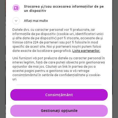
Stocarea și/sau accesarea informațiilor de pe
un dispozitiv
Aflați mai multe
Creștere semnificativă a cazurilor noi de COVID-
Datele dvs. cu caracter personal vor fi prelucrate, iar
19
informațiile de pe dispozitiv (cookie-uri, identificatori unici
04 iun 2025, 18:29
și alte date de pe dispozitiv) pot fi stocate, accesate de și
trimise către 224 de parteneri sau pot fi folosite în mod
specific de acest site. Noi și partenerii noștri putem folosi
date exacte de localizare geografică.
Lista partenerilor.
Unii furnizori vă pot prelucra datele cu caracter personal în
interes legitim, față de care puteți obiecta prin gestionarea
opțiunilor de mai jos. Căutați un link în partea de jos a
acestei pagini pentru a gestiona sau a vă retrage
consimțământul în setările de confidențialitate și cookie-
uri.
Consimțământ
Evoluția COVID-19 în România. Datele surpriză
Gestionați opțiunile
care dau peste cap previziunile specialiștilor