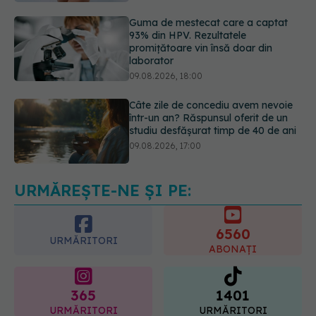
laborator
09.08.2026, 18:00
Câte zile de concediu avem nevoie
într-un an? Răspunsul oferit de un
studiu desfășurat timp de 40 de ani
09.08.2026, 17:00
Reclamele din platformele medicale
AI pot influența prescrierea
medicamentelor
09.08.2026, 21:00
URMĂREȘTE-NE ȘI PE:
6560
URMĂRITORI
ABONAȚI
365
1401
URMĂRITORI
URMĂRITORI