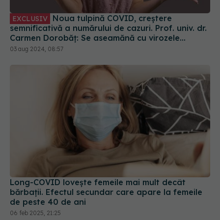
Noua tulpină COVID, creștere
EXCLUSIV
semnificativă a numărului de cazuri. Prof. univ. dr.
Carmen Dorobăț: Se aseamănă cu virozele
respiratorii. Nu necesită tratament simptomatic
03 aug 2024, 08:57
Long-COVID lovește femeile mai mult decât
bărbații. Efectul secundar care apare la femeile
de peste 40 de ani
06 feb 2025, 21:25