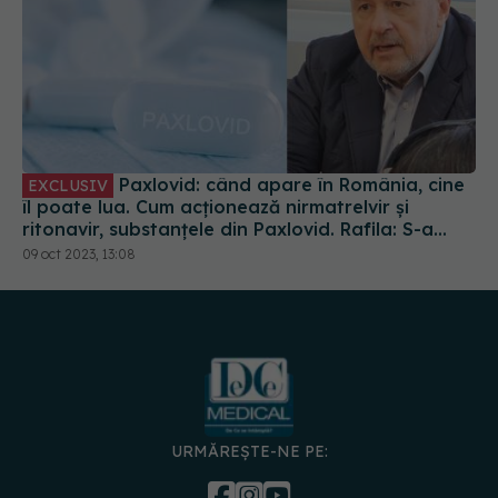
Paxlovid: când apare în România, cine
EXCLUSIV
îl poate lua. Cum acționează nirmatrelvir și
ritonavir, substanțele din Paxlovid. Rafila: S-a
semnat contractul. Va fi disponibil la
09 oct 2023, 13:08
recomandarea medicului
URMĂREȘTE-NE PE: