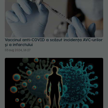
Vaccinul anti-COVID a scăzut incidența AVC-urilor
și a infarctului
03 aug 2024, 16:27
Formele ușoare de COVID-19, impact asupra
inimii