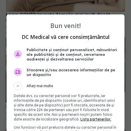
bărbații. Efectul secundar care apare la femeile
de peste 40 de ani
06 feb 2025, 21:25
Bun venit!
DC Medical vă cere consimțământul
Publicitate și conținut personalizat, măsurători
ale publicității și de conținut, cercetarea
audienței și dezvoltarea serviciilor
Stocarea și/sau accesarea informațiilor de pe
un dispozitiv
Aflați mai multe
Evoluția COVID-19 în România. Datele surpriză
care dau peste cap previziunile specialiștilor
Datele dvs. cu caracter personal vor fi prelucrate, iar
informațiile de pe dispozitiv (cookie-uri, identificatori unici
07 oct 2025, 16:23
și alte date de pe dispozitiv) pot fi stocate, accesate de și
trimise către 224 de parteneri sau pot fi folosite în mod
specific de acest site. Noi și partenerii noștri putem folosi
date exacte de localizare geografică.
Lista partenerilor.
Unii furnizori vă pot prelucra datele cu caracter personal în