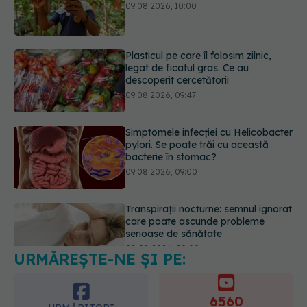
legat de ficatul gras. Ce au
descoperit cercetătorii
09.08.2026, 09:47
Simptomele infecției cu Helicobacter
pylori. Se poate trăi cu această
bacterie în stomac?
09.08.2026, 09:00
Transpirații nocturne: semnul ignorat
care poate ascunde probleme
serioase de sănătate
08.08.2026, 20:00
URMĂREȘTE-NE ȘI PE:
Cum folosești uleiul esențial de
rozmarin pentru a opri căderea
părului
6560
09.08.2026, 11:00
URMĂRITORI
ABONAȚI