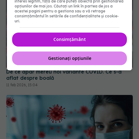
interes legitim, față de care puteți obiecta prin gestionarea
opțiunilor de mai jos. Căutați un link în partea de jos a
acestei pagini pentru a gestiona sau a vă retrage
consimțământul în setările de confidențialitate și cookie-
uri.
Consimțământ
De ce apar mereu noi variante COVID. Ce s-a
Gestionați opțiunile
aflat despre boală
11 feb 2026, 15:04