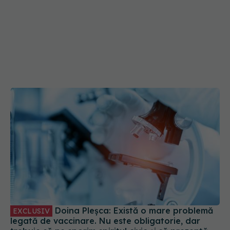
Doina Pleșca: Există o mare problemă
EXCLUSIV
legată de vaccinare. Nu este obligatorie, dar
trebuie să ne sporim spiritul civic și să prezentăm
corect minusurile și plusurile fiecărui vaccin
03 oct 2023, 08:47