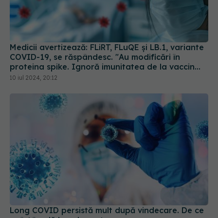
Medicii avertizează: FLiRT, FLuQE și LB.1, variante
COVID-19, se răspândesc. "Au modificări în
proteina spike. Ignoră imunitatea de la vaccin
sau infectarea anterioară
10 iul 2024, 20:12
Long COVID persistă mult după vindecare. De ce
se întâmplă lucrul acesta
14 aug 2025, 20:40