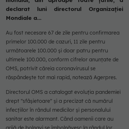
mondial, din aproape toate ţările, a
declarat luni directorul Organizaţiei
Mondiale a...
Au fost necesare 67 de zile pentru confirmarea
primelor 100.000 de cazuri, 11 zile pentru
următoarele 100.000 şi doar patru pentru
ultimele 100.000, conform cifrelor anunţate de
OMS, potrivit căreia coronavirusul se
răspândeşte tot mai rapid, notează Agerpres.
Directorul OMS a catalogat evoluţia pandemiei
drept "sfâşietoare" şi a precizat că numărul
infecţiilor în rândul medicilor şi personalului
sanitar este alarmant. Când oamenii care au
grijă de bolnavi se îmbolnăvesc la rândul lor,