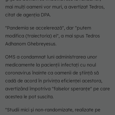
mai mulţi oameni vor muri, a avertizat Tedros,
citat de agenţia DPA.
"Pandemia se accelerează", dar "putem
modifica (traiectoria) ei", a mai spus Tedros
Adhanom Ghebreyesus.
OMS a condamnat luni administrarea unor
medicamente la pacienţii infectaţi cu noul
coronavirus înainte ca oamenii de ştiinţă să
cadă de acord în privinţa eficienţei acestora,
avertizând împotriva "falselor speranţe" pe care
acestea le pot suscita.
"Studii mici şi non-randomizate, realizate pe