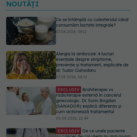
NOUTĂȚI
Alergia la ambrozie: 4 lucruri
esențiale despre simptome,
prevenție și tratament, explicate de
dr. Tudor Ciuhodaru
07.08.2026, 08:21
EXCLUSIV
Brahiterapie vs
radioterapie externă în cancerul
ginecologic. Dr. Sorin Bogdan
(SANADOR) explică diferența și
cum acționează tratamentul
06.08.2026, 22:49
EXCLUSIV
De ce unele paciente
cu cancer de col uterin nu mai ajung
la operație. Dr. Sorin Bogdan
(SANADOR): Intervenția
chirurgicală, doar în situații
particulare
06.08.2026, 20:45