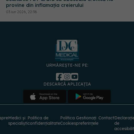
03 iun 2026, 22:38
URMĂREȘTE-NE PE:
DESCARCĂ APLICAȚIA
spre
Medici și
Politica de
Politica
Gestionați
Contact
Declarați
specialiști
confidențialitate
Cookies
preferințele
de
accesibili
© 2026 PRESS MEDIA ELECTRONIC S.R.L. Toate drepturile rezervate