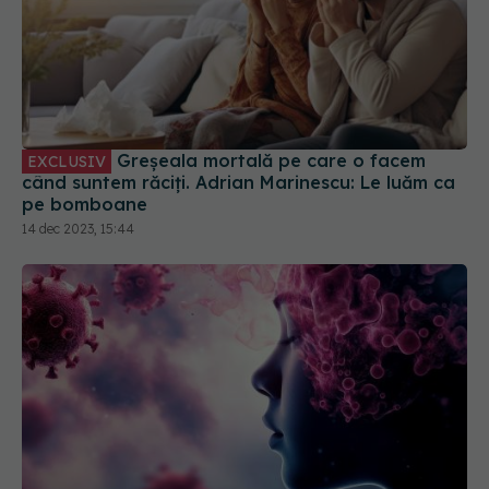
Greșeala mortală pe care o facem
EXCLUSIV
când suntem răciți. Adrian Marinescu: Le luăm ca
pe bomboane
14 dec 2023, 15:44
COVID, impact grav asupra creierului