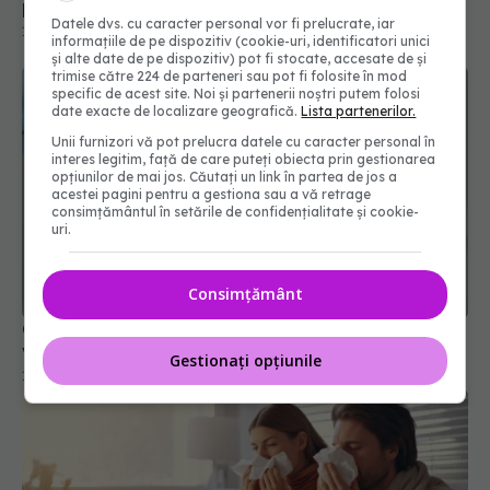
Datele dvs. cu caracter personal vor fi prelucrate, iar
informațiile de pe dispozitiv (cookie-uri, identificatori unici
și alte date de pe dispozitiv) pot fi stocate, accesate de și
trimise către 224 de parteneri sau pot fi folosite în mod
specific de acest site. Noi și partenerii noștri putem folosi
date exacte de localizare geografică.
Lista partenerilor.
Unii furnizori vă pot prelucra datele cu caracter personal în
interes legitim, față de care puteți obiecta prin gestionarea
opțiunilor de mai jos. Căutați un link în partea de jos a
acestei pagini pentru a gestiona sau a vă retrage
consimțământul în setările de confidențialitate și cookie-
uri.
Canada anulează acordul pentru fabricarea
Consimțământ
vaccinurilor Novavax Covid-19
12 mar 2025, 09:37
Gestionați opțiunile