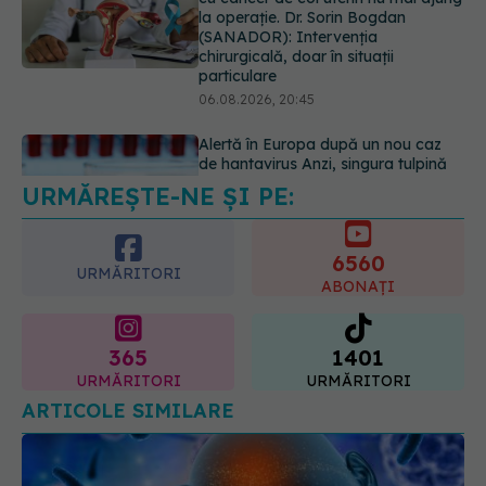
Alertă în Europa după un nou caz
de hantavirus Anzi, singura tulpină
care se transmite de la om la om
06.08.2026, 20:06
URMĂREȘTE-NE ȘI PE:
Ce se întâmplă cu colesterolul când
consumăm lactate integrale?
07.08.2026, 09:12
6560
URMĂRITORI
ABONAȚI
365
1401
URMĂRITORI
URMĂRITORI
ARTICOLE SIMILARE