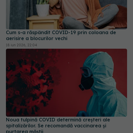
Cum s-a răspândit COVID-19 prin coloana de
aerisire a blocurilor vechi
18 iun 2026, 22:04
Noua tulpină COVID determină creșteri ale
spitalizărilor. Se recomandă vaccinarea și
purtarea măștii
06 iun 2025, 16:44