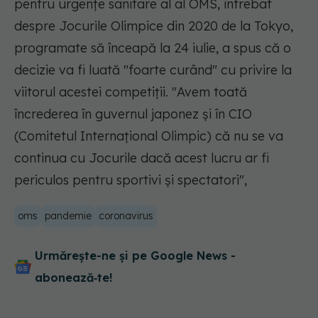
pentru urgenţe sanitare al al OMS, întrebat
despre Jocurile Olimpice din 2020 de la Tokyo,
programate să înceapă la 24 iulie, a spus că o
decizie va fi luată "foarte curând" cu privire la
viitorul acestei competiţii. "Avem toată
încrederea în guvernul japonez şi în CIO
(Comitetul Internaţional Olimpic) că nu se va
continua cu Jocurile dacă acest lucru ar fi
periculos pentru sportivi şi spectatori",
oms
pandemie
coronavirus
Urmărește-ne și pe Google News -
abonează‑te!