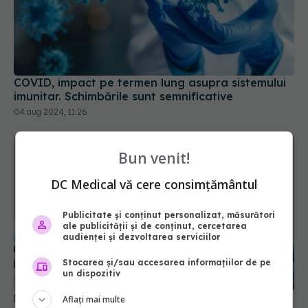
COVID, impact pe termen lung asupra sistemului
imunitar. Schimbările sunt semnificative
04 aug 2024, 11:26
Bun venit!
DC Medical vă cere consimțământul
Publicitate și conținut personalizat, măsurători
ale publicității și de conținut, cercetarea
audienței și dezvoltarea serviciilor
Stocarea și/sau accesarea informațiilor de pe
FDA aprobă vaccinul Novavax COVID, dar doar
un dispozitiv
pentru unii. Cine poate beneficia de el
Aflați mai multe
19 mai 2025, 09:48