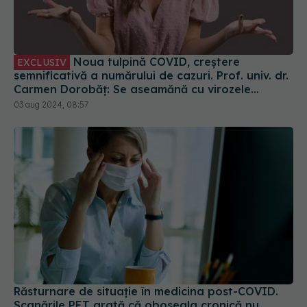
Noua tulpină COVID, creștere
EXCLUSIV
semnificativă a numărului de cazuri. Prof. univ. dr.
Carmen Dorobăț: Se aseamănă cu virozele
respiratorii. Nu necesită tratament simptomatic
03 aug 2024, 08:57
Răsturnare de situație în medicina post-COVID.
Scanările PET arată că oboseala cronică nu
provine din inflamația creierului