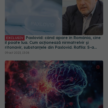
Paxlovid: când apare în România, cine
EXCLUSIV
îl poate lua. Cum acționează nirmatrelvir și
ritonavir, substanțele din Paxlovid. Rafila: S-a
semnat contractul. Va fi disponibil la
09 oct 2023, 13:08
recomandarea medicului