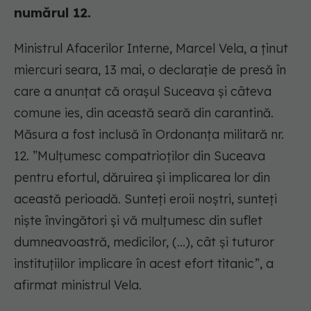
numărul 12.
Ministrul Afacerilor Interne, Marcel Vela, a ținut
miercuri seara, 13 mai, o declarație de presă în
care a anunțat că orașul Suceava și câteva
comune ies, din această seară din carantină.
Măsura a fost inclusă în Ordonanța militară nr.
12.
”Mulţumesc compatrioţilor din Suceava
pentru efortul, dăruirea şi implicarea lor din
această perioadă. Sunteți eroii noștri, sunteţi
nişte învingători şi vă mulţumesc din suflet
dumneavoastră, medicilor, (...), cât și tuturor
instituțiilor implicare în acest efort titanic”
, a
afirmat ministrul Vela.