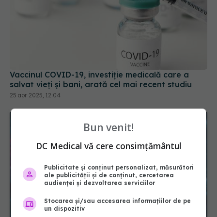
Vaccinul COVID-19, investiție medicală care a
salvat vieți și bani, arată cel mai recent studiu
25 apr 2025, 12:04
Bun venit!
DC Medical vă cere consimțământul
Publicitate și conținut personalizat, măsurători
ale publicității și de conținut, cercetarea
audienței și dezvoltarea serviciilor
Stocarea și/sau accesarea informațiilor de pe
un dispozitiv