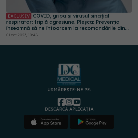
COVID, gripa și virusul sincițial
EXCLUSIV
respirator: triplă agresiune. Pleșca: Prevenția
înseamnă să ne întoarcem la recomandările din
timpul pandemiei!
01 oct 2023, 10:48
URMĂREȘTE-NE PE:
DESCARCĂ APLICAȚIA