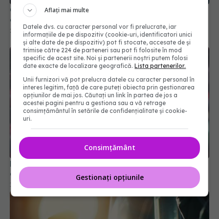
COVID, impact asupra creierului. Reduce nivelul
Aflați mai multe
de cortizol
Datele dvs. cu caracter personal vor fi prelucrate, iar
21 aug 2024, 12:59
informațiile de pe dispozitiv (cookie-uri, identificatori unici
și alte date de pe dispozitiv) pot fi stocate, accesate de și
trimise către 224 de parteneri sau pot fi folosite în mod
specific de acest site. Noi și partenerii noștri putem folosi
date exacte de localizare geografică.
Lista partenerilor.
Unii furnizori vă pot prelucra datele cu caracter personal în
interes legitim, față de care puteți obiecta prin gestionarea
opțiunilor de mai jos. Căutați un link în partea de jos a
acestei pagini pentru a gestiona sau a vă retrage
consimțământul în setările de confidențialitate și cookie-
uri.
Consimțământ
De ce apar mereu noi variante COVID. Ce s-a
aflat despre boală
Gestionați opțiunile
11 feb 2026, 15:04