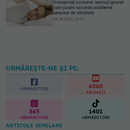
Transpirații nocturne: semnul ignorat
care poate ascunde probleme
serioase de sănătate
08.08.2026, 20:00
Cum folosești uleiul esențial de
rozmarin pentru a opri căderea
părului
09.08.2026, 11:00
URMĂREȘTE-NE ȘI PE:
6560
URMĂRITORI
ABONAȚI
365
1401
URMĂRITORI
URMĂRITORI
ARTICOLE SIMILARE