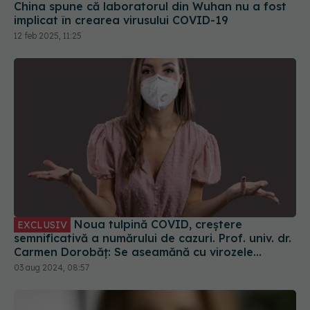
China spune că laboratorul din Wuhan nu a fost
implicat în crearea virusului COVID-19
12 feb 2025, 11:25
Noua tulpină COVID, creștere
EXCLUSIV
semnificativă a numărului de cazuri. Prof. univ. dr.
Carmen Dorobăț: Se aseamănă cu virozele
respiratorii. Nu necesită tratament simptomatic
03 aug 2024, 08:57