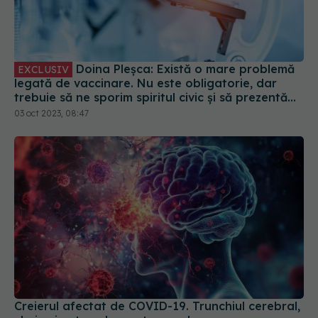
Doina Pleșca: Există o mare problemă
EXCLUSIV
legată de vaccinare. Nu este obligatorie, dar
trebuie să ne sporim spiritul civic și să prezentăm
corect minusurile și plusurile fiecărui vaccin
03 oct 2023, 08:47
Creierul afectat de COVID-19. Trunchiul cerebral,