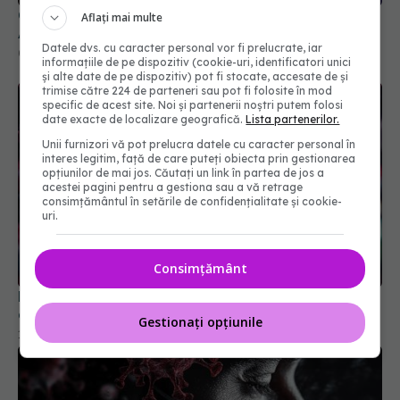
COVID, asociat cu o boală autoimună dureroasă.
Aflați mai multe
Apare la peste un an de la infectare
Datele dvs. cu caracter personal vor fi prelucrate, iar
05 mar 2024, 08:46
informațiile de pe dispozitiv (cookie-uri, identificatori unici
și alte date de pe dispozitiv) pot fi stocate, accesate de și
trimise către 224 de parteneri sau pot fi folosite în mod
specific de acest site. Noi și partenerii noștri putem folosi
date exacte de localizare geografică.
Lista partenerilor.
Unii furnizori vă pot prelucra datele cu caracter personal în
interes legitim, față de care puteți obiecta prin gestionarea
opțiunilor de mai jos. Căutați un link în partea de jos a
acestei pagini pentru a gestiona sau a vă retrage
consimțământul în setările de confidențialitate și cookie-
uri.
Consimțământ
De ce apar mereu noi variante COVID. Ce s-a
aflat despre boală
Gestionați opțiunile
11 feb 2026, 15:04