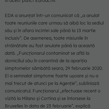
în acest punct Euroactiv.
EDA a anunţat într-un comunicat că „a anulat
toate reuniunile care urmau să aibă loc la sediul
său şi în afara incintei sale până la 13 martie
inclusiv”. De asemenea, toate misiunile în
străinătate au fost anulate până la această
dată. „Funcţionarul contaminat se află la
domiciliul său în carantină de la apariţia
simptomelor sâmbătă seara, 29 februarie 2020.
El a semnalat simptome foarte uşoare şi nu a
mai trecut de atunci pe la Agenţie”, subliniază
comunicatul. Funcţionarul „efectuase recent o
vizită la Milano şi Cortina şi se întorsese la
Bruxelles în data de 23 februarie”, explică