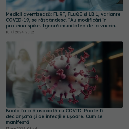
Medicii avertizează: FLiRT, FLuQE și LB.1, variante
COVID-19, se răspândesc. "Au modificări în
proteina spike. Ignoră imunitatea de la vaccin
sau infectarea anterioară
10 iul 2024, 20:12
Boala fatală asociată cu COVID. Poate fi
declanșată și de infecțiile ușoare. Cum se
manifestă
13 mai 2024, 08:44