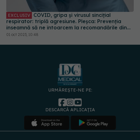
COVID, gripa și virusul sincițial
EXCLUSIV
respirator: triplă agresiune. Pleșca: Prevenția
înseamnă să ne întoarcem la recomandările din
timpul pandemiei!
01 oct 2023, 10:48
URMĂREȘTE-NE PE:
DESCARCĂ APLICAȚIA