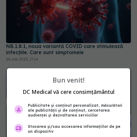
NB.1.8.1, noua variantă COVID care stimulează
infecțiile. Care sunt simptomele
28 mai 2025, 17:14
Bun venit!
DC Medical vă cere consimțământul
Publicitate și conținut personalizat, măsurători
ale publicității și de conținut, cercetarea
audienței și dezvoltarea serviciilor
Stocarea și/sau accesarea informațiilor de pe
un dispozitiv