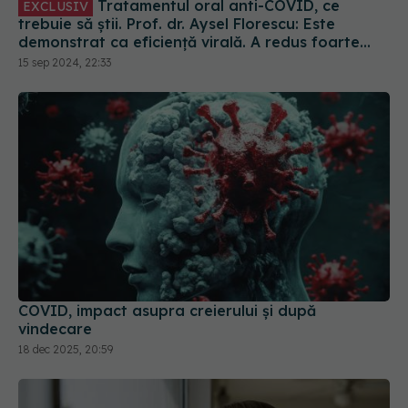
Tratamentul oral anti-COVID, ce
EXCLUSIV
trebuie să știi. Prof. dr. Aysel Florescu: Este
demonstrat ca eficiență virală. A redus foarte
mult riscul de spitalizare
15 sep 2024, 22:33
COVID, impact asupra creierului și după
vindecare
18 dec 2025, 20:59