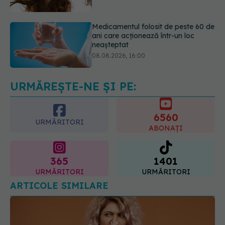
neașteptat
08.08.2026, 16:00
Transpirații nocturne: semnul ignorat
care poate ascunde probleme
serioase de sănătate
08.08.2026, 20:00
URMĂREȘTE-NE ȘI PE:
6560
URMĂRITORI
ABONAȚI
365
1401
URMĂRITORI
URMĂRITORI
ARTICOLE SIMILARE