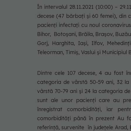
În intervalul 28.11.2021 (10:00) – 29
decese (47 bărbați și 60 femei), din c
pacienți infectați cu noul coronavirus,
Bihor, Botoșani, Brăila, Brașov, Buzău,
Gorj, Harghita, Iași, Ilfov, Mehedin
Teleorman, Timiș, Vaslui și Municipiul 
Dintre cele 107 decese, 4 au fost în
categoria de vârstă 50-59 ani, 32 la
vârstă 70-79 ani și 24 la categoria de
sunt ale unor pacienți care au pre
înregistrat comorbidități, iar pe
comorbidități până în prezent Au fo
referință, survenite în județele Arad,