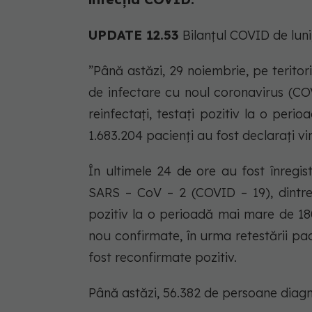
UPDATE 12.53
Bilanțul COVID de luni
”Până astăzi, 29 noiembrie, pe teritor
de infectare cu noul coronavirus (COV
reinfectați, testați pozitiv la o per
1.683.204 pacienți au fost declarați v
În ultimele 24 de ore au fost înregi
SARS – CoV – 2 (COVID – 19), dintre 
pozitiv la o perioadă mai mare de 180
nou confirmate, în urma retestării pac
fost reconfirmate pozitiv.
Până astăzi, 56.382 de persoane diagn