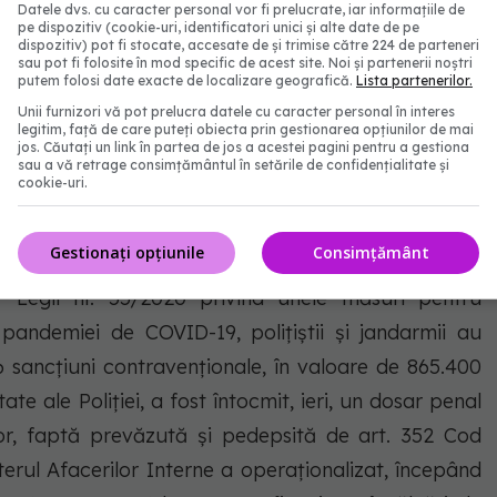
nal, au fost prelucrate 10.712.405 teste RT-PCR și
Datele dvs. cu caracter personal vor fi prelucrate, iar informațiile de
pe dispozitiv (cookie-uri, identificatori unici și alte date de pe
. În ultimele 24 de ore au fost efectuate 5.468 de
dispozitiv) pot fi stocate, accesate de și trimise către 224 de parteneri
sau pot fi folosite în mod specific de acest site. Noi și partenerii noștri
de caz și a protocolului medical și 2.667 la cerere) și
putem folosi date exacte de localizare geografică.
Lista partenerilor.
 teritoriul României, 34.777 de persoane confirmate
Unii furnizori vă pot prelucra datele cu caracter personal în interes
legitim, față de care puteți obiecta prin gestionarea opțiunilor de mai
n izolare la domiciliu, iar 7.336 persoane se află în
jos. Căutați un link în partea de jos a acestei pagini pentru a gestiona
sau a vă retrage consimțământul în setările de confidențialitate și
enea, 46.396 de persoane se află în carantină la
cookie-uri.
lizată se află 57 de persoane.
Gestionați opțiunile
Consimțământ
rate 1.582 de apeluri la numărul unic de urgență 112.
r Legii nr. 55/2020 privind unele măsuri pentru
pandemiei de COVID-19, polițiștii și jandarmii au
16 sancțiuni contravenționale, în valoare de 865.400
tate ale Poliției, a fost întocmit, ieri, un dosar penal
lor, faptă prevăzută și pedepsită de art. 352 Cod
terul Afacerilor Interne a operaționalizat, începând