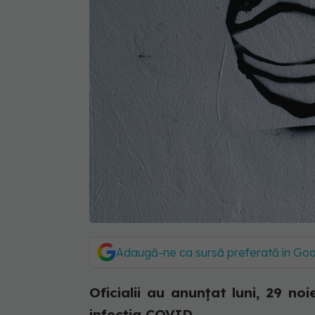
Adaugă-ne ca sursă preferată în Go
Oficialii au anunțat luni, 29 no
infecția COVID.