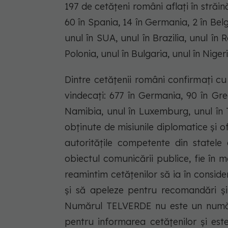
197 de cetățeni români aflați în străină
60 în Spania, 14 în Germania, 2 în Belgia
unul în SUA, unul în Brazilia, unul în 
Polonia, unul în Bulgaria, unul în Niger
Dintre cetățenii români confirmați cu
vindecați: 677 în Germania, 90 în Grec
Namibia, unul în Luxemburg, unul în T
obținute de misiunile diplomatice și of
autoritățile competente din statele
obiectul comunicării publice, fie în m
reamintim cetățenilor să ia în consider
și să apeleze pentru recomandări și 
Numărul TELVERDE nu este un număr d
pentru informarea cetățenilor și est