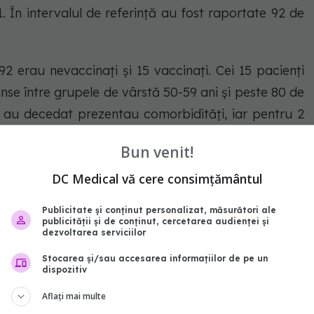
. În intervalul de referință au fost raportate 92 de
92 erau nevaccinați și 15 vaccinați. Cei 15 pacienți
nse între grupele de vârstă 50-59 ani și peste 80 de
re au decedat prezentau comorbidități, iar pentru 2
ități.
Bun venit!
rul total de persoane internate cu COVID-19 este de
DC Medical vă cere consimțământul
ate la ATI. Dintre cei 1.203 pacienți internați la ATI,
Publicitate și conținut personalizat, măsurători ale
ea.
publicității și de conținut, cercetarea audienței și
dezvoltarea serviciilor
t minori, 122 fiind internați în secții și 10 la ATI.
Stocarea și/sau accesarea informațiilor de pe un
dispozitiv
Aflați mai multe