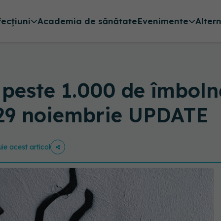
fecțiuni
Academia de sănătate
Evenimente
Alter
 peste 1.000 de îmboln
 29 noiembrie UPDATE
uie acest articol