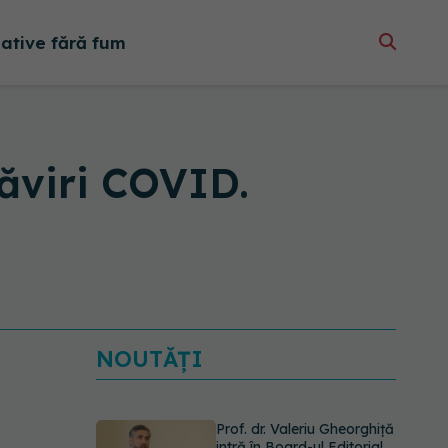
native fără fum
ăviri COVID.
NOUTĂȚI
Prof. dr. Valeriu Gheorghiță
intră în Board-ul Editorial