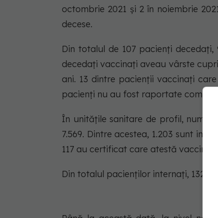
octombrie 2021 și 2 în noiembrie 2021
decese.
Din totalul de 107 pacienți decedați, 
decedați vaccinați aveau vârste cupri
ani. 13 dintre pacienții vaccinați ca
pacienți nu au fost raportate comorbid
În unitățile sanitare de profil, numă
7.569. Dintre acestea, 1.203 sunt intern
117 au certificat care atestă vaccinar
Din totalul pacienților internați, 132 sun