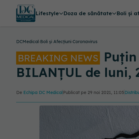
Lifestyle
Doza de sănătate
Boli și a
DCMedical
›
Boli și Afecțiuni
›
Coronavirus
Puțin
BREAKING NEWS
BILANȚUL de luni,
De
Echipa DC Medical
Publicat pe 29 noi 2021, 11:05
Distrib