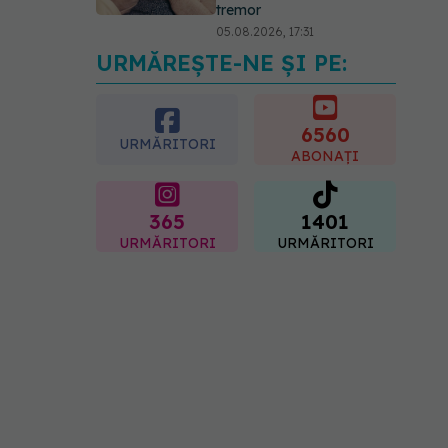
tremor
05.08.2026, 17:31
URMĂREȘTE-NE ȘI PE:
Gabriela Cristea, manifest
pentru respect și
acceptare: Corpul
fiecăruia spune o poveste
6560
URMĂRITORI
05.08.2026, 21:23
ABONAȚI
365
1401
URMĂRITORI
URMĂRITORI