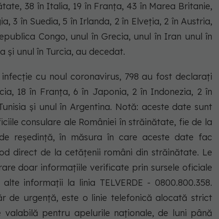
tate, 38 în Italia, 19 în Franța, 43 în Marea Britanie,
, 3 în Suedia, 5 în Irlanda, 2 în Elveția, 2 în Austria,
Republica Congo, unul în Grecia, unul în Iran unul în
ia și unul în Turcia, au decedat.
 infecție cu noul coronavirus, 798 au fost declarați
ia, 18 în Franța, 6 în Japonia, 2 în Indonezia, 2 în
unisia și unul în Argentina. Notă: aceste date sunt
iciile consulare ale României în străinătate, fie de la
 de reședință, în măsura în care aceste date fac
od direct de la cetățenii români din străinătate. Le
are doar informațiile verificate prin sursele oficiale
alte informații la linia TELVERDE - 0800.800.358.
e urgență, este o linie telefonică alocată strict
e valabilă pentru apelurile naționale, de luni până