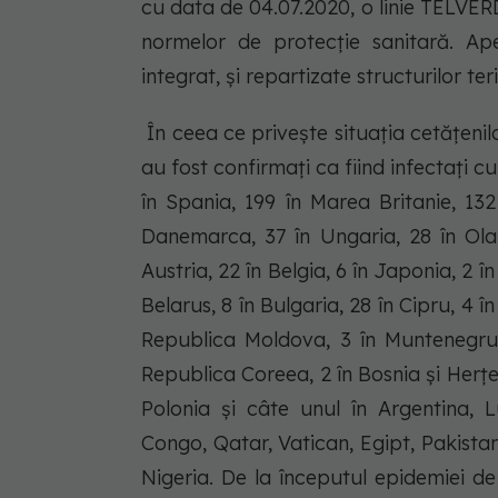
cu data de 04.07.2020, o linie TELVERD
normelor de protecție sanitară. Ape
integrat, și repartizate structurilor te
În ceea ce privește situația cetățenilo
au fost confirmați ca fiind infectați c
în Spania, 199 în Marea Britanie, 13
Danemarca, 37 în Ungaria, 28 în Ola
Austria, 22 în Belgia, 6 în Japonia, 2 în 
Belarus, 8 în Bulgaria, 28 în Cipru, 4 î
Republica Moldova, 3 în Muntenegru, 
Republica Coreea, 2 în Bosnia și Herțeg
Polonia și câte unul în Argentina, 
Congo, Qatar, Vatican, Egipt, Pakistan
Nigeria. De la începutul epidemiei d