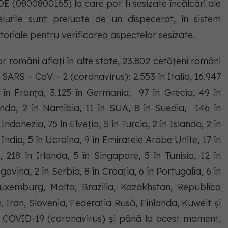
E (0800800165) la care pot fi sesizate încălcări ale
lurile sunt preluate de un dispecerat, în sistem
ritoriale pentru verificarea aspectelor sesizate.
r români aflați în alte state, 23.802 cetățeni români
u SARS – CoV – 2 (coronavirus): 2.553 în Italia, 16.947
2 în Franța, 3.125 în Germania, 97 în Grecia, 49 în
nda, 2 în Namibia, 11 în SUA, 8 în Suedia, 146 în
Indonezia, 75 în Elveția, 5 în Turcia, 2 în Islanda, 2 în
n India, 5 în Ucraina, 9 în Emiratele Arabe Unite, 17 în
218 în Irlanda, 5 în Singapore, 5 în Tunisia, 12 în
ovina, 2 în Serbia, 8 în Croația, 6 în Portugalia, 6 în
Luxemburg, Malta, Brazilia, Kazakhstan, Republica
, Iran, Slovenia, Federația Rusă, Finlanda, Kuweit și
e COVID-19 (coronavirus) și până la acest moment,