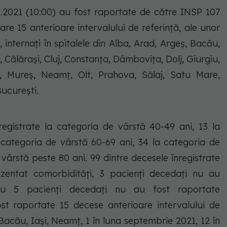
.11.2021 (10:00) au fost raportate de către INSP 107
are 15 anterioare intervalului de referință, ale unor
 internați în spitalele din Alba, Arad, Argeș, Bacău,
 Călărași, Cluj, Constanța, Dâmbovița, Dolj, Giurgiu,
ți, Mureș, Neamț, Olt, Prahova, Sălaj, Satu Mare,
București.
registrate la categoria de vârstă 40-49 ani, 13 la
 categoria de vârstă 60-69 ani, 34 la categoria de
 vârstă peste 80 ani. 99 dintre decesele înregistrate
zentat comorbidități, 3 pacienți decedați nu au
ntru 5 pacienți decedați nu au fost raportate
st raportate 15 decese anterioare intervalului de
 Bacău, Iași, Neamț, 1 în luna septembrie 2021, 12 în