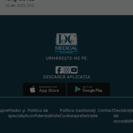
URMĂREȘTE-NE PE:
DESCARCĂ APLICAȚIA
spre
Medici și
Politica de
Politica
Gestionați
Contact
Declarați
specialiști
confidențialitate
Cookies
preferințele
de
accesibili
© 2026 PRESS MEDIA ELECTRONIC S.R.L. Toate drepturile rezervate