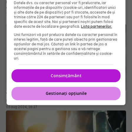
Datele dvs. cu caracter personal vor fi prelucrate, iar
informațiile de pe dispozitiv (cookie-uri, identificatori unici
și alte date de pe dispozitiv) pot fi stocate, accesate de și
trimise către 224 de parteneri sau pot fi folosite în mod
specific de acest site. Noi și partenerii noștri putem folosi
date exacte de localizare geografică.
Lista partenerilor.
Unii furnizori vă pot prelucra datele cu caracter personal în
interes legitim, față de care puteți obiecta prin gestionarea
opțiunilor de mai jos. Căutați un link în partea de jos a
acestei pagini pentru a gestiona sau a vă retrage
consimțământul în setările de confidențialitate și cookie-
uri.
Consimțământ
Vaccinul anti-COVID a scăzut incidența AVC-urilor
și a infarctului
03 aug 2024, 16:27
Gestionați opțiunile