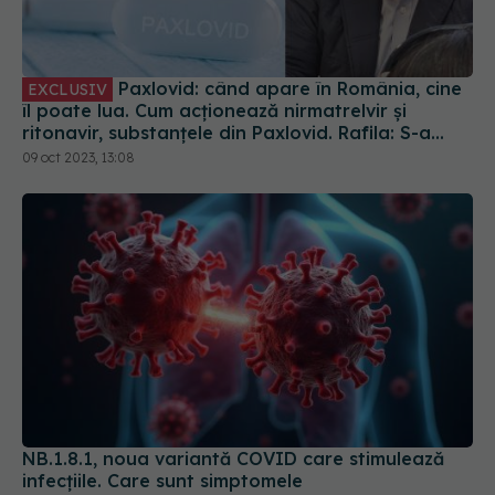
Paxlovid: când apare în România, cine
EXCLUSIV
îl poate lua. Cum acționează nirmatrelvir și
ritonavir, substanțele din Paxlovid. Rafila: S-a
semnat contractul. Va fi disponibil la
09 oct 2023, 13:08
recomandarea medicului
NB.1.8.1, noua variantă COVID care stimulează
infecțiile. Care sunt simptomele
28 mai 2025, 17:14