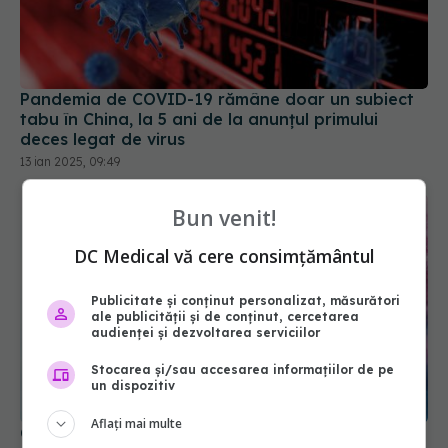
Pandemia de COVID-19 rămâne doar un subiect
tabu în China, la 5 ani de la anunțul primului
deces legat de virus
13 ian 2025, 09:49
Bun venit!
DC Medical vă cere consimțământul
Publicitate și conținut personalizat, măsurători
ale publicității și de conținut, cercetarea
audienței și dezvoltarea serviciilor
Stocarea și/sau accesarea informațiilor de pe
Conexiune surprinzătoare între COVID-19 și
un dispozitiv
regresia cancerului. COVID activează celulele
Aflați mai multe
anti-cancer
28 noi 2024, 13:58