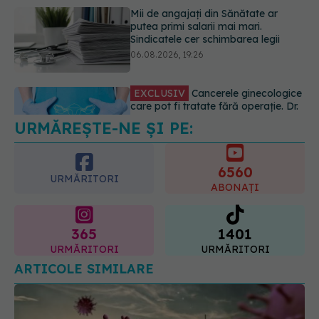
EXCLUSIV
Cancerele ginecologice
care pot fi tratate fără operație. Dr.
Sorin Bogdan (SANADOR): Chirurgia
este indicată doar punctual, pentru
anumite categorii de paciente
06.08.2026, 19:05
URMĂREȘTE-NE ȘI PE:
EXCLUSIV
Brahiterapie vs
radioterapie externă în cancerul
ginecologic. Dr. Sorin Bogdan
6560
(SANADOR) explică diferența și
URMĂRITORI
cum acționează tratamentul
ABONAȚI
06.08.2026, 22:49
365
1401
URMĂRITORI
URMĂRITORI
ARTICOLE SIMILARE