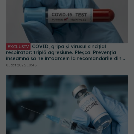
COVID, gripa și virusul sincițial
EXCLUSIV
respirator: triplă agresiune. Pleșca: Prevenția
înseamnă să ne întoarcem la recomandările din
timpul pandemiei!
01 oct 2023, 10:48
UE a autorizat vaccinul actualizat pentru COVID.