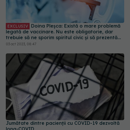
Doina Pleșca: Există o mare problemă
EXCLUSIV
legată de vaccinare. Nu este obligatorie, dar
trebuie să ne sporim spiritul civic și să prezentăm
corect minusurile și plusurile fiecărui vaccin
03 oct 2023, 08:47
Jumătate dintre pacienții cu COVID-19 dezvoltă
long-COVID
15 dec 2025, 19:11