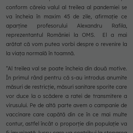
conform căreia valul al treilea al pandemiei se
va încheia în maxim 45 de zile, afirmație ce
aparține profesorului Alexandru Rafila,
reprezentantul României la OMS. El a mai
arătat că vom putea vorbi despre o revenire la
la viața normală în toamnă.
”Al treilea val se poate încheia din două motive.
În primul rând pentru că s-au introdus anumite
măsuri de restricție, măsuri sanitare sporite care
vor duce la o scădere a ratei de transmitere a
virusului. Pe de altă parte avem o campanie de
vaccinare care capătă din ce în ce mai multe
contur, astfel încât o proporție din populație va
fi imunizată, lucru care va contribui la stoparea