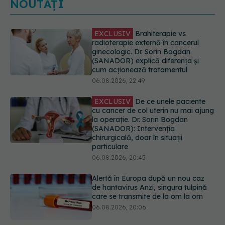
NOUTĂȚI
EXCLUSIV
De ce unele paciente
cu cancer de col uterin nu mai ajung
la operație. Dr. Sorin Bogdan
(SANADOR): Intervenția
chirurgicală, doar în situații
particulare
06.08.2026, 20:45
Alertă în Europa după un nou caz
de hantavirus Anzi, singura tulpină
care se transmite de la om la om
06.08.2026, 20:06
Mii de angajați din Sănătate ar
putea primi salarii mai mari.
Sindicatele cer schimbarea legii
06.08.2026, 19:26