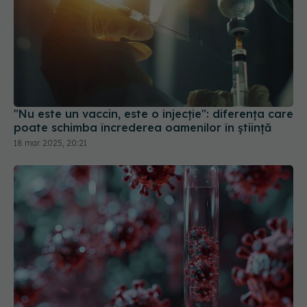
"Nu este un vaccin, este o injecție": diferența care
poate schimba încrederea oamenilor în știință
18 mar 2025, 20:21
Structuri ciudate descoperite în sângele