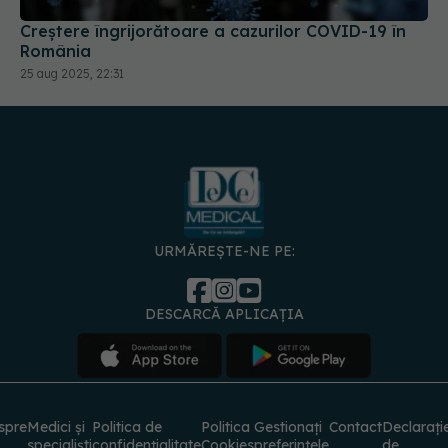
Creștere îngrijorătoare a cazurilor COVID-19 în
România
25 aug 2025, 22:31
URMĂREȘTE-NE PE:
DESCARCĂ APLICAȚIA
spre
Medici și
Politica de
Politica
Gestionați
Contact
Declarați
specialiști
confidențialitate
Cookies
preferințele
de