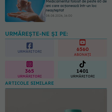
Transpirații nocturne: semnul ignorat
care poate ascunde probleme
serioase de sănătate
08.08.2026, 20:00
URMĂREȘTE-NE ȘI PE:
6560
URMĂRITORI
ABONAȚI
365
1401
URMĂRITORI
URMĂRITORI
ARTICOLE SIMILARE