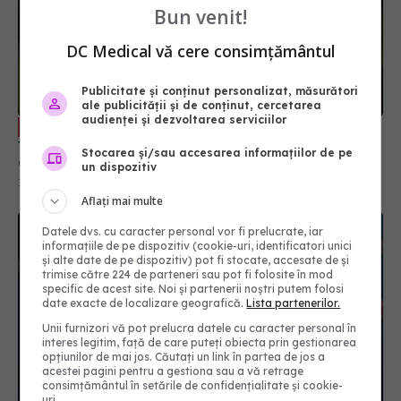
Bun venit!
DC Medical vă cere consimțământul
Publicitate și conținut personalizat, măsurători
ale publicității și de conținut, cercetarea
audienței și dezvoltarea serviciilor
Tratamentul oral anti-COVID, ce
EXCLUSIV
trebuie să știi. Prof. dr. Aysel Florescu: Este
Stocarea și/sau accesarea informațiilor de pe
demonstrat ca eficiență virală. A redus foarte
un dispozitiv
mult riscul de spitalizare
15 sep 2024, 22:33
Aflați mai multe
Datele dvs. cu caracter personal vor fi prelucrate, iar
informațiile de pe dispozitiv (cookie-uri, identificatori unici
și alte date de pe dispozitiv) pot fi stocate, accesate de și
trimise către 224 de parteneri sau pot fi folosite în mod
specific de acest site. Noi și partenerii noștri putem folosi
date exacte de localizare geografică.
Lista partenerilor.
Unii furnizori vă pot prelucra datele cu caracter personal în
interes legitim, față de care puteți obiecta prin gestionarea
opțiunilor de mai jos. Căutați un link în partea de jos a
acestei pagini pentru a gestiona sau a vă retrage
consimțământul în setările de confidențialitate și cookie-
uri.