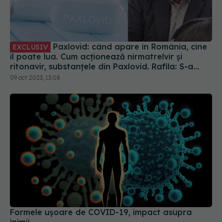
Paxlovid: când apare în România, cine
EXCLUSIV
îl poate lua. Cum acționează nirmatrelvir și
ritonavir, substanțele din Paxlovid. Rafila: S-a
semnat contractul. Va fi disponibil la
09 oct 2023, 13:08
recomandarea medicului
Formele ușoare de COVID-19, impact asupra