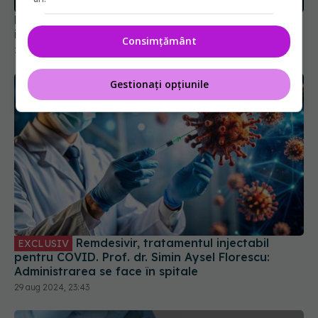
NB.1.8.1, noua variantă COVID care stimulează
infecțiile. Care sunt simptomele
Consimțământ
28 mai 2025, 17:14
Gestionați opțiunile
Remdesivir, tratamentul injectabil
EXCLUSIV
pentru COVID. Prof. dr. Simin Aysel Florescu:
Administrarea se face în spitale
29 aug 2024, 23:43