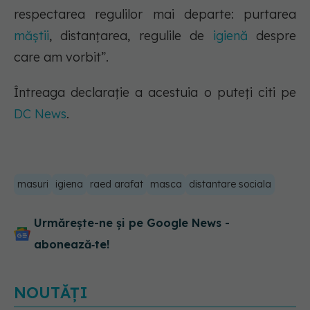
respectarea regulilor mai departe: purtarea
măștii
, distanțarea, regulile de
igienă
despre
care am vorbit”.
Întreaga declarație a acestuia o puteți citi pe
DC News
.
masuri
igiena
raed arafat
masca
distantare sociala
Urmărește-ne și pe Google News -
abonează‑te!
NOUTĂȚI