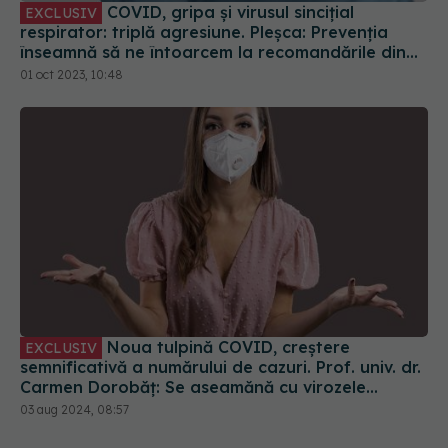
COVID, gripa și virusul sincițial
EXCLUSIV
respirator: triplă agresiune. Pleșca: Prevenția
înseamnă să ne întoarcem la recomandările din
timpul pandemiei!
01 oct 2023, 10:48
Noua tulpină COVID, creștere
EXCLUSIV
semnificativă a numărului de cazuri. Prof. univ. dr.
Carmen Dorobăț: Se aseamănă cu virozele
respiratorii. Nu necesită tratament simptomatic
03 aug 2024, 08:57