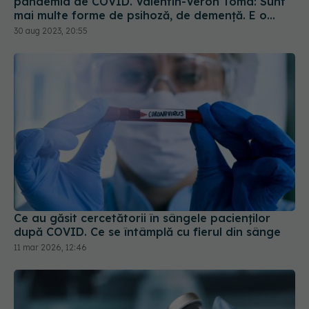
pandemia de COVID. Valentin-Veron Toma: Sunt
mai multe forme de psihoză, de demență. E o
accelerare a unor fenomene care păreau să fie
30 aug 2023, 20:55
într-un ritm mai lent
Ce au găsit cercetătorii în sângele pacienților
după COVID. Ce se întâmplă cu fierul din sânge
11 mar 2026, 12:46