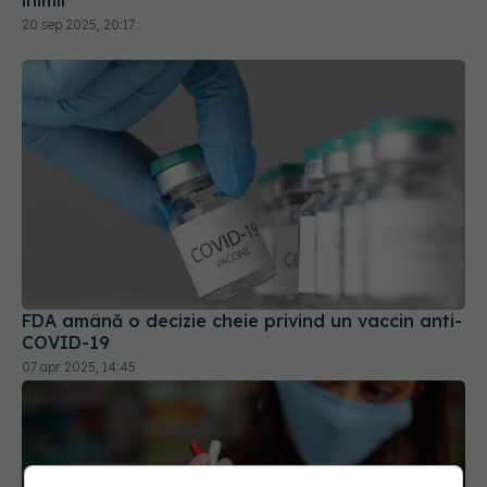
inimii
20 sep 2025, 20:17
FDA amână o decizie cheie privind un vaccin anti-
COVID-19
07 apr 2025, 14:45