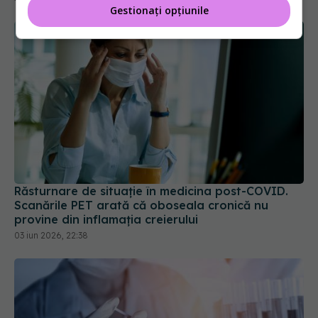
Gestionați opțiunile
Răsturnare de situație în medicina post-COVID.
Scanările PET arată că oboseala cronică nu
provine din inflamația creierului
03 iun 2026, 22:38