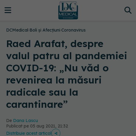
DCMedical
›
Boli și Afecțiuni
›
Coronavirus
Raed Arafat, despre
valul patru al pandemiei
COVID-19: „Nu văd o
revenirea la măsuri
radicale sau la
carantinare”
De
Dana Lascu
Publicat pe 05 aug 2021, 21:32
Distribuie acest articol