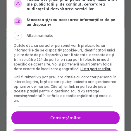
ale publicității și de conținut, cercetarea
audienței și dezvoltarea serviciilor
Stocarea și/sau accesarea informațiilor de pe
un dispozitiv
Creierul afectat de COVID-19. Trunchiul cerebral,
Aflați mai multe
cheia simptomelor pe termen lung
11 oct 2025, 15:54
Datele dvs. cu caracter personal vor fi prelucrate, iar
informațiile de pe dispozitiv (cookie-uri, identificatori unici
și alte date de pe dispozitiv) pot fi stocate, accesate de și
trimise către 224 de parteneri sau pot fi folosite în mod
specific de acest site. Noi și partenerii noștri putem folosi
date exacte de localizare geografică.
Lista partenerilor.
Unii furnizori vă pot prelucra datele cu caracter personal în
interes legitim, față de care puteți obiecta prin gestionarea
opțiunilor de mai jos. Căutați un link în partea de jos a
acestei pagini pentru a gestiona sau a vă retrage
consimțământul în setările de confidențialitate și cookie-
uri.
Spray-ul nazal pentru alergii care poate preveni
Consimțământ
COVID-ul, răceala și alte infecții respiratorii
15 sep 2025, 20:32