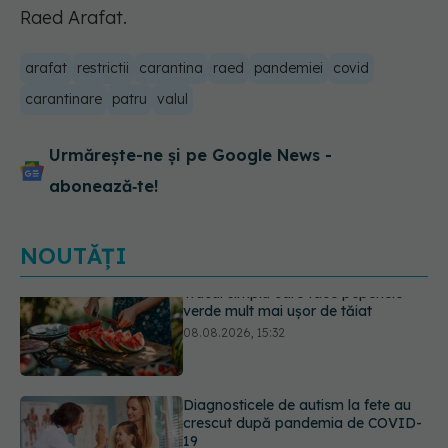
Raed Arafat.
arafat
restrictii
carantina
raed
pandemiei
covid
carantinare
patru
valul
Urmărește-ne și pe Google News -
abonează‑te!
NOUTĂȚI
Diagnosticele de autism la fete au
crescut după pandemia de COVID-
19
08.08.2026, 15:00
Bacteria din intestin care a crescut