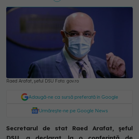
Raed Arafat, șeful DSU Foto: gov.ro
Adaugă-ne ca sursă preferată în Google
Urmărește-ne pe Google News
Secretarul de stat Raed Arafat, șeful
DSU, a declarat, la o conferință de