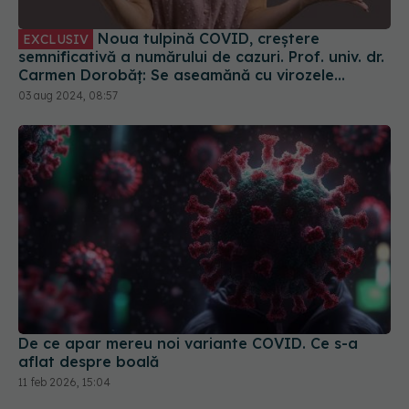
Noua tulpină COVID, creștere
EXCLUSIV
semnificativă a numărului de cazuri. Prof. univ. dr.
Carmen Dorobăț: Se aseamănă cu virozele
respiratorii. Nu necesită tratament simptomatic
03 aug 2024, 08:57
De ce apar mereu noi variante COVID. Ce s-a
aflat despre boală
11 feb 2026, 15:04