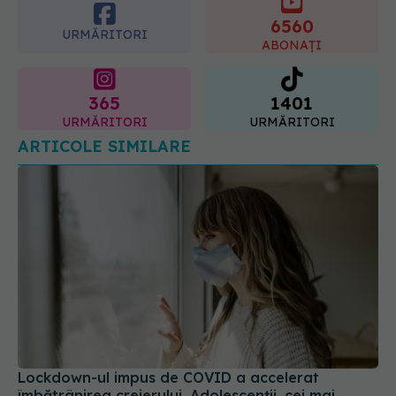
6560
URMĂRITORI
ABONAȚI
365
1401
URMĂRITORI
URMĂRITORI
ARTICOLE SIMILARE
Lockdown-ul impus de COVID a accelerat
îmbătrânirea creierului. Adolescenții, cei mai