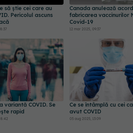
e să știe cei care au
Canada anulează acord
ID. Pericolul ascuns
fabricarea vaccinurilo
tacă
Covid-19
8:37
12 mar 2025, 09:37
a variantă COVID. Se
Ce se întâmplă cu cei c
ște rapid
avut COVID
08:42
05 aug 2025, 13:09