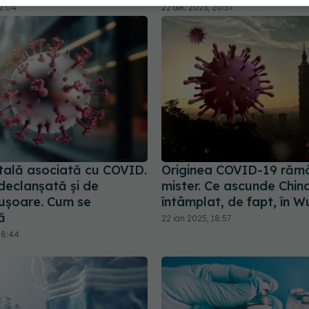
22:04
22 dec 2023, 20:57
tală asociată cu COVID.
Originea COVID-19 răm
declanșată și de
mister. Ce ascunde Chin
e ușoare. Cum se
întâmplat, de fapt, în 
ă
22 ian 2025, 18:57
08:44