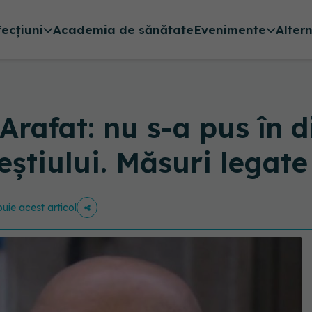
fecțiuni
Academia de sănătate
Evenimente
Alter
rafat: nu s-a pus în d
știului. Măsuri legate 
buie acest articol