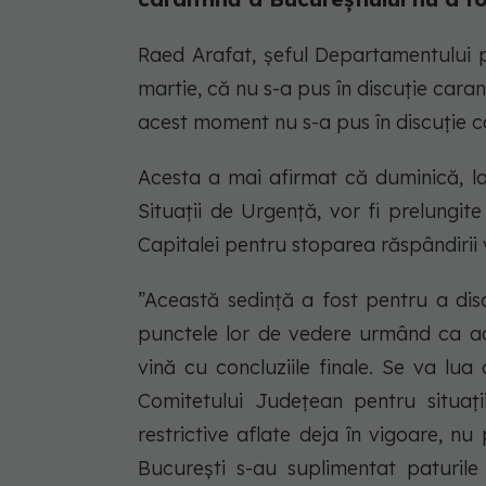
Raed Arafat, șeful Departamentului p
martie, că nu s-a pus în discuţie cara
acest moment nu s-a pus în discuţie c
Acesta a mai afirmat că duminică, la
Situaţii de Urgenţă, vor fi prelungite
Capitalei pentru stoparea răspândirii
”Această sedinţă a fost pentru a disc
punctele lor de vedere urmând ca ace
vină cu concluziile finale. Se va lua 
Comitetului Județean pentru situaț
restrictive aflate deja în vigoare, nu
Bucureşti s-au suplimentat paturile