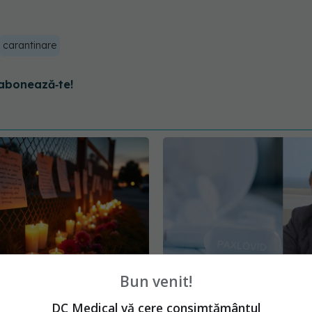
carantinare
abonează‑te!
Bun venit!
ni au murit, de fapt, de
Paxlovid: când
EXCLUSIV
DC Medical vă cere consimțământul
devărul nespus despre
România, cine îl poate 