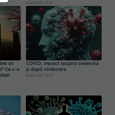
14 oct 2025, 14:20
âne un
COVID, impact asupra creierului
a? Ce s-a
și după vindecare
Wuhan
18 dec 2025, 20:59