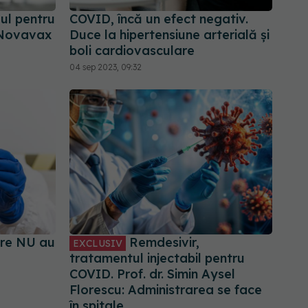
ul pentru
COVID, încă un efect negativ.
r Novavax
Duce la hipertensiune arterială și
boli cardiovasculare
04 sep 2023, 09:32
are NU au
Remdesivir,
EXCLUSIV
tratamentul injectabil pentru
COVID. Prof. dr. Simin Aysel
Florescu: Administrarea se face
în spitale