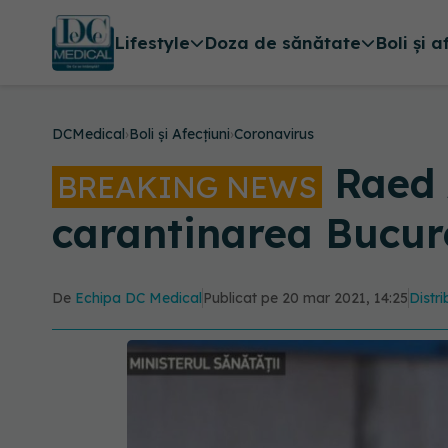
Lifestyle
Doza de sănătate
Boli și a
DCMedical
›
Boli și Afecțiuni
›
Coronavirus
Raed A
BREAKING NEWS
carantinarea Bucure
De
Echipa DC Medical
Publicat pe 20 mar 2021, 14:25
Distri