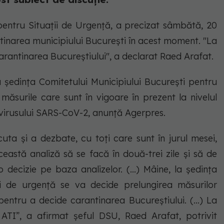
entru Situaţii de Urgenţă, a precizat sâmbătă, 20
ntinarea municipiului Bucureşti în acest moment. "La
arantinarea Bucureştiului", a declarat Raed Arafat.
 şedinţa Comitetului Municipiului Bucureşti pentru
 măsurile care sunt în vigoare în prezent la nivelul
 virusului SARS-CoV-2, anunță Agerpres.
uta şi a dezbate, cu toţi care sunt în jurul mesei,
astă analiză să se facă în două-trei zile şi să de
o decizie pe baza analizelor. (...) Mâine, la ședința
ii de urgență se va decide prelungirea măsurilor
 pentru a decide carantinarea Bucureştiului. (...) La
 ATI”, a afirmat șeful DSU, Raed Arafat, potrivit