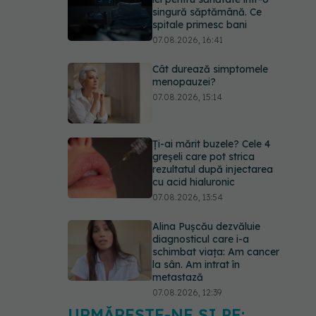
singură săptămână. Ce
spitale primesc bani
07.08.2026, 16:41
Cât durează simptomele
menopauzei?
07.08.2026, 15:14
Ți-ai mărit buzele? Cele 4
greșeli care pot strica
rezultatul după injectarea
cu acid hialuronic
07.08.2026, 13:54
Alina Pușcău dezvăluie
diagnosticul care i-a
schimbat viața: Am cancer
la sân. Am intrat în
metastază
07.08.2026, 12:39
URMĂREȘTE-NE ȘI PE: