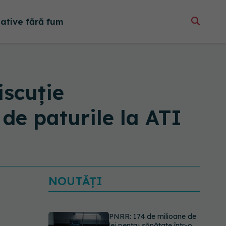
native fără fum
iscuție
de paturile la ATI
NOUTĂȚI
PNRR: 174 de milioane de
lei pentru sănătate într-o