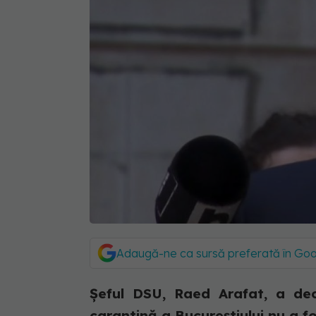
Adaugă-ne ca sursă preferată în Go
Șeful DSU, Raed Arafat, a de
carantină a Bucureștiului nu a fo