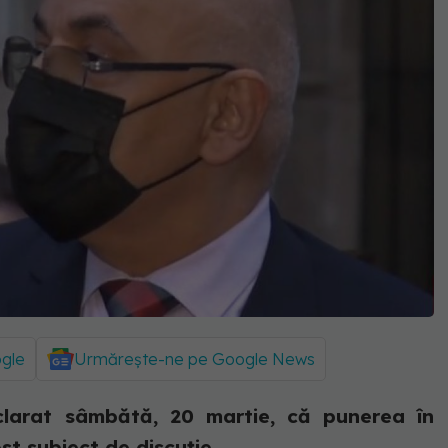
ogle
Urmărește-ne pe Google News
clarat sâmbătă, 20 martie, că punerea în
st subiect de discuție.