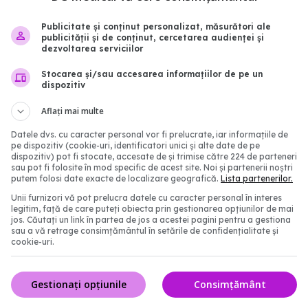
real al deceselor
acționează nirmatrelvir 
9
ritonavir, substanțele di
Publicitate și conținut personalizat, măsurători ale
publicității și de conținut, cercetarea audienței și
Paxlovid. Rafila: S-a s
16:32
dezvoltarea serviciilor
contractul. Va fi disponib
recomandarea mediculu
Stocarea și/sau accesarea informațiilor de pe un
dispozitiv
09 oct 2023, 13:08
Aflați mai multe
Datele dvs. cu caracter personal vor fi prelucrate, iar informațiile de
pe dispozitiv (cookie-uri, identificatori unici și alte date de pe
dispozitiv) pot fi stocate, accesate de și trimise către 224 de parteneri
sau pot fi folosite în mod specific de acest site. Noi și partenerii noștri
putem folosi date exacte de localizare geografică.
Lista partenerilor.
Unii furnizori vă pot prelucra datele cu caracter personal în interes
legitim, față de care puteți obiecta prin gestionarea opțiunilor de mai
jos. Căutați un link în partea de jos a acestei pagini pentru a gestiona
sau a vă retrage consimțământul în setările de confidențialitate și
cookie-uri.
răspândit COVID-19 prin
JN.1, noua tulpină COVI
e aerisire a blocurilor
răspândește rapid. Ce se
Gestionați opțiunile
Consimțământ
despre aceasta