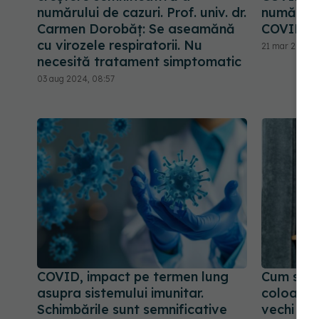
numărului de cazuri. Prof. univ. dr.
numărul 
Carmen Dorobăț: Se aseamănă
COVID-1
cu virozele respiratorii. Nu
21 mar 2025, 
necesită tratament simptomatic
03 aug 2024, 08:57
COVID, impact pe termen lung
Cum s-a 
asupra sistemului imunitar.
coloana d
Schimbările sunt semnificative
vechi