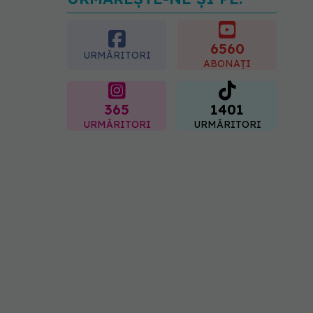
Dieta care poate crește
brusc colesterolul. Cine
este mai expus
6560
07.08.2026, 17:22
URMĂRITORI
ABONAȚI
365
1401
URMĂRITORI
URMĂRITORI