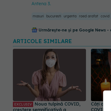
Antena 3.
masuri
bucuresti
urgenta
raed arafat
covid
Urmărește-ne și pe Google News - 
ARTICOLE SIMILARE
Noua tulpină COVID,
Câți oame
EXCLUSIV
creștere semnificativă a
COVID? A