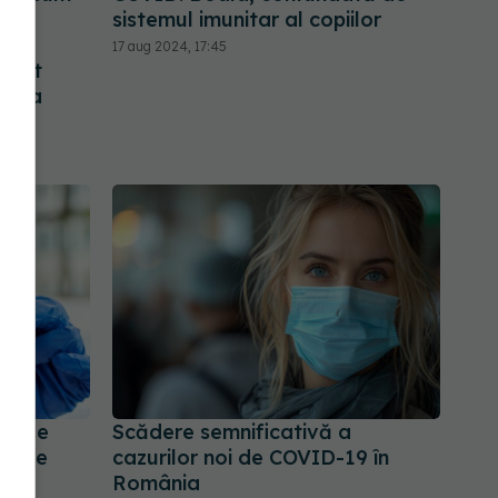
și
sistemul imunitar al copiilor
n
17 aug 2024, 17:45
emnat
il la
i
D. Se
Scădere semnificativă a
 știe
cazurilor noi de COVID-19 în
România