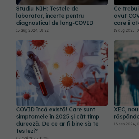
Studiu NIH: Testele de
Ce trebui
laborator, incerte pentru
avut COV
diagnosticul de long-COVID
care îi a
15 aug 2024, 18:22
19 aug 2025, 0
COVID încă există! Care sunt
XEC, nou
simptomele în 2025 și cât timp
răspânde
durează. De ce ar fi bine să te
16 sep 2024, 
testezi?
07 mai 2025, 11:08