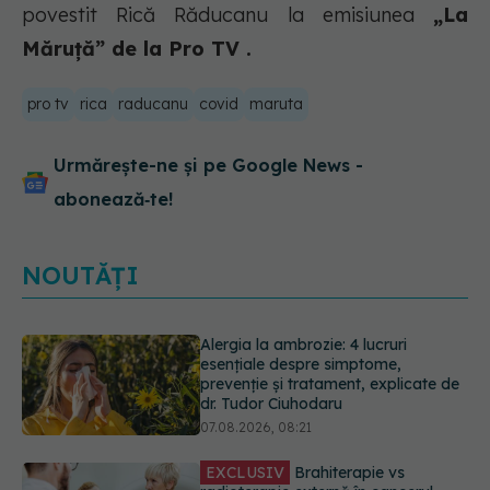
povestit Rică Răducanu la emisiunea
„La
Măruță” de la Pro TV .
pro tv
rica
raducanu
covid
maruta
Urmărește-ne și pe Google News -
abonează‑te!
NOUTĂȚI
EXCLUSIV
Brahiterapie vs
radioterapie externă în cancerul
ginecologic. Dr. Sorin Bogdan
(SANADOR) explică diferența și
cum acționează tratamentul
06.08.2026, 22:49