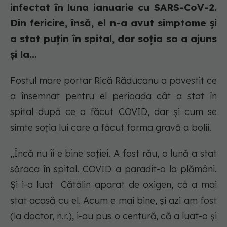
infectat în luna ianuarie cu SARS-CoV-2.
Din fericire, însă, el n-a avut simptome și
a stat puțin în spital, dar soția sa a ajuns
și la...
Fostul mare portar Rică Răducanu a povestit ce
a însemnat pentru el perioada cât a stat în
spital după ce a făcut COVID, dar și cum se
simte soția lui care a făcut forma gravă a bolii.
„Încă nu îi e bine soției. A fost rău, o lună a stat
săraca în spital. COVID a paradit-o la plămâni.
Și i-a luat Cătălin aparat de oxigen, că a mai
stat acasă cu el. Acum e mai bine, și azi am fost
(la doctor, n.r.), i-au pus o centură, că a luat-o și