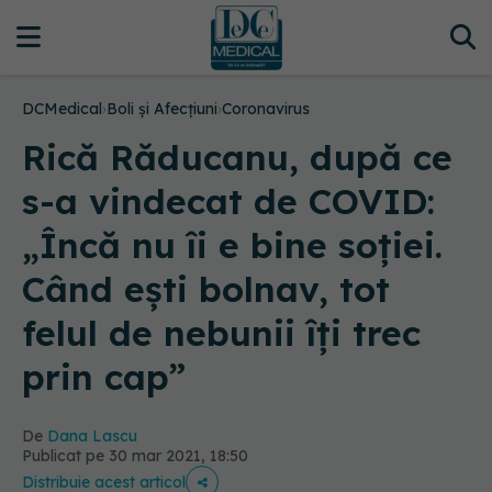
DCMedical
›
Boli și Afecțiuni
›
Coronavirus
Rică Răducanu, după ce
s-a vindecat de COVID:
„Încă nu îi e bine soției.
Când ești bolnav, tot
felul de nebunii îți trec
prin cap”
De
Dana Lascu
Publicat pe 30 mar 2021, 18:50
Distribuie acest articol