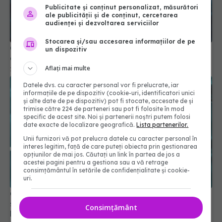
Publicitate și conținut personalizat, măsurători
ale publicității și de conținut, cercetarea
COVID, impact asupra creierului. Reduce nivelul
audienței și dezvoltarea serviciilor
de cortizol
Stocarea și/sau accesarea informațiilor de pe
21 aug 2024, 12:59
un dispozitiv
Aflați mai multe
Datele dvs. cu caracter personal vor fi prelucrate, iar
informațiile de pe dispozitiv (cookie-uri, identificatori unici
și alte date de pe dispozitiv) pot fi stocate, accesate de și
trimise către 224 de parteneri sau pot fi folosite în mod
specific de acest site. Noi și partenerii noștri putem folosi
date exacte de localizare geografică.
Lista partenerilor.
Unii furnizori vă pot prelucra datele cu caracter personal în
interes legitim, față de care puteți obiecta prin gestionarea
opțiunilor de mai jos. Căutați un link în partea de jos a
acestei pagini pentru a gestiona sau a vă retrage
COVID, efecte devastatoare. Leziuni severe,
consimțământul în setările de confidențialitate și cookie-
uri.
silențioase cu efecte îngrijorătoare pe termen
lung
01 feb 2024, 16:46
Consimțământ