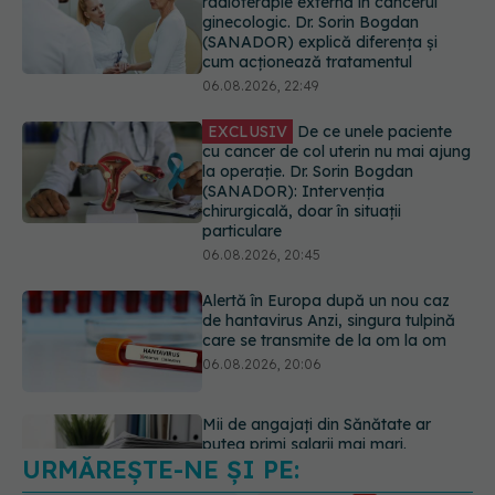
EXCLUSIV
De ce unele paciente
cu cancer de col uterin nu mai ajung
la operație. Dr. Sorin Bogdan
(SANADOR): Intervenția
chirurgicală, doar în situații
particulare
06.08.2026, 20:45
Alertă în Europa după un nou caz
de hantavirus Anzi, singura tulpină
care se transmite de la om la om
06.08.2026, 20:06
Mii de angajați din Sănătate ar
putea primi salarii mai mari.
Sindicatele cer schimbarea legii
06.08.2026, 19:26
URMĂREȘTE-NE ȘI PE:
Alergia la ambrozie: 4 lucruri
esențiale despre simptome,
prevenție și tratament, explicate de
6560
dr. Tudor Ciuhodaru
URMĂRITORI