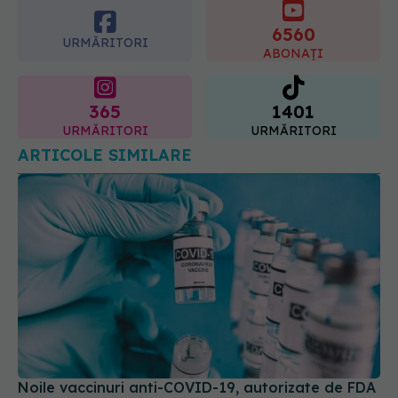
ABONAȚI
07.08.2026, 08:21
365
1401
URMĂRITORI
URMĂRITORI
ARTICOLE SIMILARE
Noile vaccinuri anti-COVID-19, autorizate de FDA
pentru persoanele peste 65 de ani
28 aug 2025, 14:21