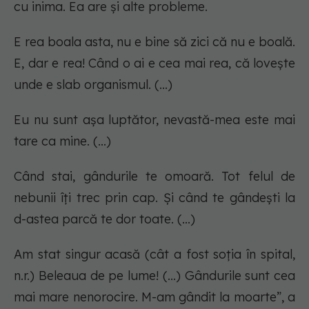
cu inima. Ea are și alte probleme.
E rea boala asta, nu e bine să zici că nu e boală.
E, dar e rea! Când o ai e cea mai rea, că lovește
unde e slab organismul. (...)
Eu nu sunt așa luptător, nevastă-mea este mai
tare ca mine. (...)
Când stai, gândurile te omoară. Tot felul de
nebunii îți trec prin cap. Și când te gândești la
d-astea parcă te dor toate. (...)
Am stat singur acasă (cât a fost soția în spital,
n.r.) Beleaua de pe lume! (...) Gândurile sunt cea
mai mare nenorocire. M-am gândit la moarte”, a