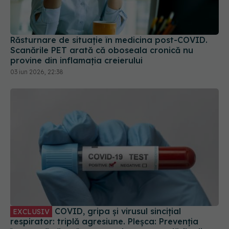
Răsturnare de situație în medicina post-COVID.
Scanările PET arată că oboseala cronică nu
provine din inflamația creierului
03 iun 2026, 22:38
COVID, gripa și virusul sincițial
EXCLUSIV
respirator: triplă agresiune. Pleșca: Prevenția
înseamnă să ne întoarcem la recomandările din
timpul pandemiei!
01 oct 2023, 10:48