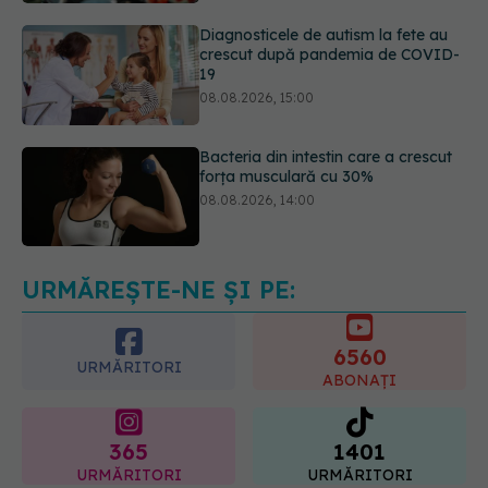
08.08.2026, 15:00
Bacteria din intestin care a crescut
forța musculară cu 30%
08.08.2026, 14:00
Trucul genial cu ceai negru pentru
păr. Tot mai multe femei îl adoră
08.08.2026, 17:00
URMĂREȘTE-NE ȘI PE:
6560
URMĂRITORI
ABONAȚI
365
1401
URMĂRITORI
URMĂRITORI