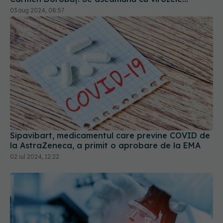
respiratorii. Nu necesită tratament simptomatic
03 aug 2024, 08:57
Sipavibart, medicamentul care previne COVID de
la AstraZeneca, a primit o aprobare de la EMA
02 iul 2024, 12:22