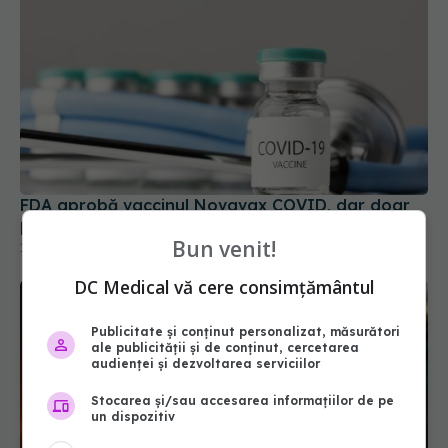
FDA aprobă vaccinul Novavax COVID, dar doar
pentru unii. Cine poate beneficia de el
Bun venit!
19 mai 2025, 09:48
DC Medical vă cere consimțământul
Publicitate și conținut personalizat, măsurători
ale publicității și de conținut, cercetarea
audienței și dezvoltarea serviciilor
Stocarea și/sau accesarea informațiilor de pe
un dispozitiv