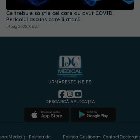
Ce trebuie să știe cei care au avut COVID.
Pericolul ascuns care îi atacă
19 aug 2025, 08:37
URMĂREȘTE-NE PE:
DESCARCĂ APLICAȚIA
spre
Medici și
Politica de
Politica
Gestionați
Contact
Declarați