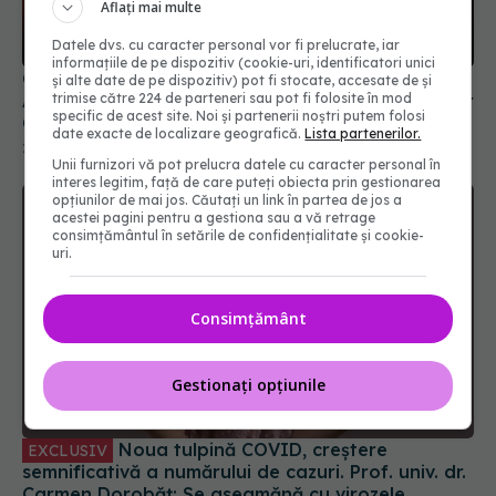
Aflați mai multe
Datele dvs. cu caracter personal vor fi prelucrate, iar
informațiile de pe dispozitiv (cookie-uri, identificatori unici
Câți oameni au murit, de fapt, de COVID?
și alte date de pe dispozitiv) pot fi stocate, accesate de și
trimise către 224 de parteneri sau pot fi folosite în mod
Adevărul nespus despre numărul real al deceselor
specific de acest site. Noi și partenerii noștri putem folosi
COVID-19
date exacte de localizare geografică.
Lista partenerilor.
21 mar 2025, 16:32
Unii furnizori vă pot prelucra datele cu caracter personal în
interes legitim, față de care puteți obiecta prin gestionarea
opțiunilor de mai jos. Căutați un link în partea de jos a
acestei pagini pentru a gestiona sau a vă retrage
consimțământul în setările de confidențialitate și cookie-
uri.
Consimțământ
Gestionați opțiunile
Noua tulpină COVID, creștere
EXCLUSIV
semnificativă a numărului de cazuri. Prof. univ. dr.
Carmen Dorobăț: Se aseamănă cu virozele