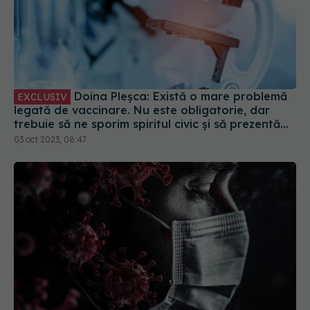
Doina Pleșca: Există o mare problemă
EXCLUSIV
legată de vaccinare. Nu este obligatorie, dar
trebuie să ne sporim spiritul civic și să prezentăm
corect minusurile și plusurile fiecărui vaccin
03 oct 2023, 08:47