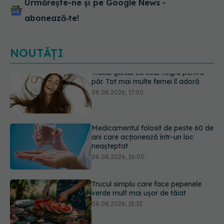
Urmărește-ne și pe Google News -
abonează‑te!
NOUTĂȚI
Medicamentul folosit de peste 60 de
ani care acționează într-un loc
neașteptat
08.08.2026, 16:00
Trucul simplu care face pepenele
verde mult mai ușor de tăiat
08.08.2026, 15:32
Diagnosticele de autism la fete au
crescut după pandemia de COVID-
19