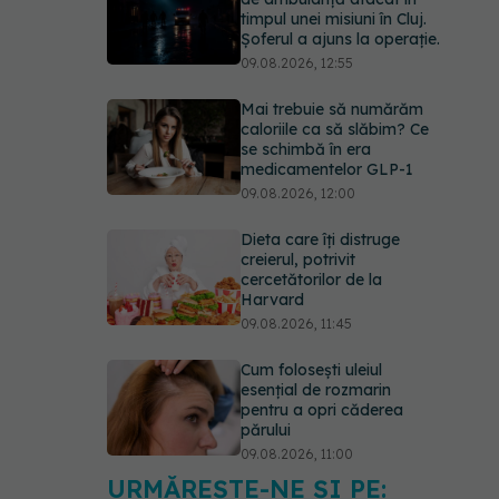
timpul unei misiuni în Cluj.
Șoferul a ajuns la operație.
09.08.2026, 12:55
Mai trebuie să numărăm
caloriile ca să slăbim? Ce
se schimbă în era
medicamentelor GLP-1
09.08.2026, 12:00
Dieta care îți distruge
creierul, potrivit
cercetătorilor de la
Harvard
09.08.2026, 11:45
Cum folosești uleiul
esențial de rozmarin
pentru a opri căderea
părului
09.08.2026, 11:00
URMĂREȘTE-NE ȘI PE: