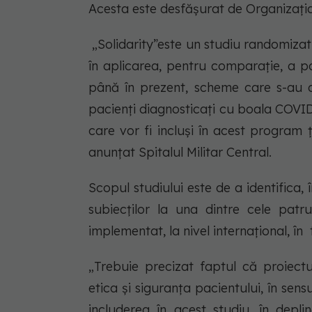
Acesta este desfășurat de Organizația 
„Solidarity”este un studiu randomizat
în aplicarea, pentru comparație, a p
până în prezent, scheme care s-au do
pacienți diagnosticați cu boala COVID-1
care vor fi incluși în acest program ț
anunțat Spitalul Militar Central.
Scopul studiului este de a identifica, 
subiecților la una dintre cele pat
implementat, la nivel internațional, în 
„Trebuie precizat faptul că proiect
etica și siguranța pacientului, în sens
includerea în acest studiu, în depl