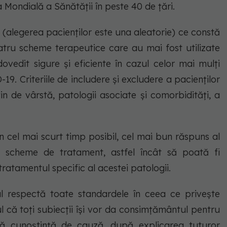
Mondială a Sănătății în peste 40 de țări.
 (alegerea pacienților este una aleatorie) ce constă
atru scheme terapeutice care au mai fost utilizate
vedit sigure și eficiente în cazul celor mai mulți
9. Criteriile de includere și excludere a pacienților
in de vârstă, patologii asociate și comorbidități, a
în cel mai scurt timp posibil, cel mai bun răspuns al
ru scheme de tratament, astfel încât să poată fi
tratamentul specific al acestei patologii.
ul respectă toate standardele în ceea ce privește
ul că toți subiecții își vor da consimțământul pentru
ină cunoștință de cauză, după explicarea tuturor