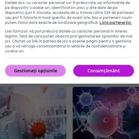
Datele dvs. cu caracter personal vor fi prelucrate, iar informațiile de
pe dispozitiv (cookie-uri, identificatori unici și alte date de pe
dispozitiv) pot fi stocate, accesate de și trimise către 224 de parteneri
sau pot fi folosite în mod specific de acest site. Noi și partenerii noștri
putem folosi date exacte de localizare geografică.
Lista partenerilor.
Unii furnizori vă pot prelucra datele cu caracter personal în interes
fectat cu coronavirus
Ce se întâmplă cu cei c
legitim, față de care puteți obiecta prin gestionarea opțiunilor de mai
13 zile. Cazul lui a uimit
avut COVID
jos. Căutați un link în partea de jos a acestei pagini pentru a gestiona
sau a vă retrage consimțământul în setările de confidențialitate și
rii: Conduce la apariția
05 aug 2025, 13:09
cookie-uri.
ante unice, sensibile
08:51
Gestionați opțiunile
Consimțământ