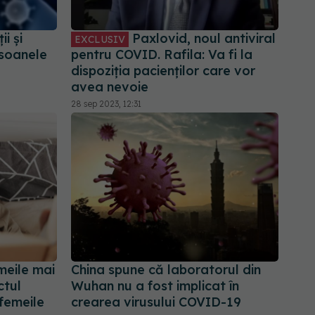
i și
Paxlovid, noul antiviral
EXCLUSIV
rsoanele
pentru COVID. Rafila: Va fi la
dispoziția pacienților care vor
avea nevoie
28 sep 2023, 12:31
meile mai
China spune că laboratorul din
ctul
Wuhan nu a fost implicat în
femeile
crearea virusului COVID-19