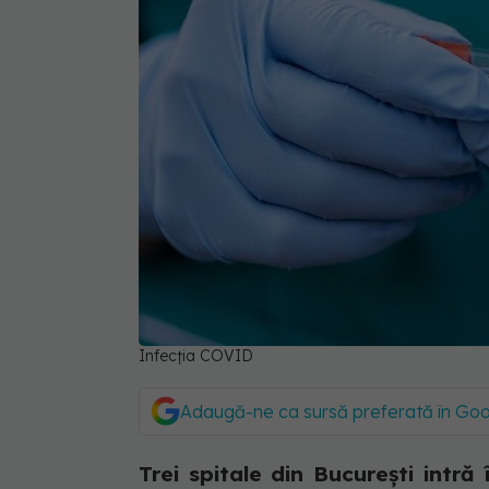
Infecția COVID
Adaugă-ne ca sursă preferată în Go
Trei spitale din București intră