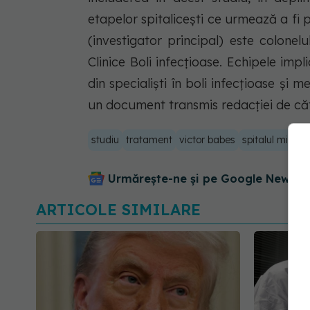
etapelor spitalicești ce urmează a fi
(investigator principal) este colonelu
Clinice Boli infecțioase. Echipele imp
din specialiști în boli infecțioase și m
un document transmis redacției de cătr
studiu
tratament
victor babes
spitalul militar
Urmărește-ne și pe Google News - 
ARTICOLE SIMILARE