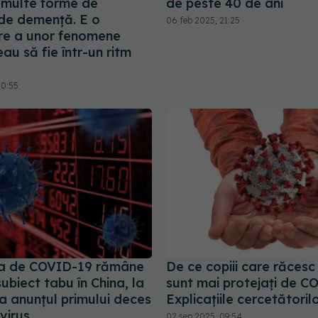
 multe forme de
de peste 40 de ani
 de demență. E o
06 feb 2025, 21:25
re a unor fenomene
au să fie într-un ritm
20:55
a de COVID-19 rămâne
De ce copiii care răcesc
ubiect tabu în China, la
sunt mai protejați de C
la anunțul primului deces
Explicațiile cercetătoril
virus
02 sep 2025, 09:54