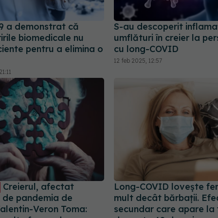
 a demonstrat că
S-au descoperit inflamaţi
irile biomedicale nu
umflături în creier la pe
ciente pentru a elimina o
cu long-COVID
12 feb 2025, 12:57
1:11
Creierul, afectat
Long-COVID lovește fe
 de pandemia de
mult decât bărbații. Efe
alentin-Veron Toma:
secundar care apare la 