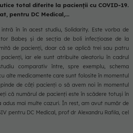
tice total diferite la pacienții cu COVID-19.
at, pentru DC Medical,...
 intră în în acest studiu, Solidarity. Este vorba de
ictor Babeș și de secția de boli infecțioase de la
imită de pacienți, doar că se aplică trei sau patru
acienți, iar ele sunt atribuite aleatoriu în cadrul
studiu comparativ între, spre exemplu, schema
cu alte medicamente care sunt folosite în momentul
depinde de câți pacienți o să avem noi în momentul
eți că numărul de pacienți este în scădere totuși în
 a adus mai multe cazuri. În rest, am avut număr de
SIV pentru DC Medical, prof dr Alexandru Rafila, cel