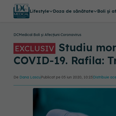
Lifestyle
Doza de sănătate
Boli și a
DCMedical
›
Boli și Afecțiuni
›
Coronavirus
Studiu mond
EXCLUSIV
COVID-19. Rafila: Tr
De
Dana Lascu
Publicat pe 05 iun 2020, 10:23
Distribuie ace