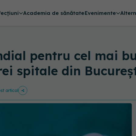
fecțiuni
Academia de sănătate
Evenimente
Alter
ial pentru cel mai bu
ei spitale din București
st articol