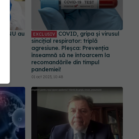
are NU au
COVID, gripa și virusul
EXCLUSIV
sincițial respirator: triplă
agresiune. Pleșca: Prevenția
înseamnă să ne întoarcem la
recomandările din timpul
pandemiei!
01 oct 2023, 10:48