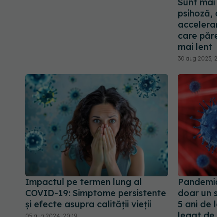
Sunt mai
psihoză,
accelera
care păre
mai lent
30 aug 2023, 
Impactul pe termen lung al
Pandemi
COVID-19: Simptome persistente
doar un s
și efecte asupra calității vieții
5 ani de 
legat de 
05 aug 2024, 20:19