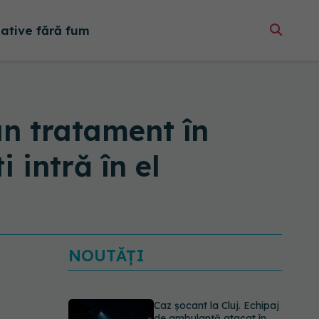
native fără fum
n tratament în
 intră în el
NOUTĂȚI
Caz șocant la Cluj. Echipaj
de ambulanță atacat în