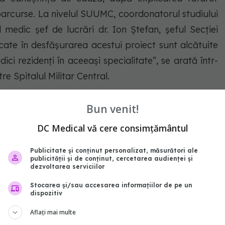
 parcurse. La nivelul SUUMC, coordonatorul studiului
l medic șef de lucrări dr. Ion Ștefan, șeful Secției
licate în desfășurarea acestui proiect sunt alcătuite
edici rezidenți în aceeași specialitate”, se arată într-
e Spitalul Militar Central.
terapie
matei bals
Rafila
Covid-19
Remdesivir
Bun venit!
DC Medical vă cere consimțământul
abonează‑te!
Publicitate și conținut personalizat, măsurători ale
publicității și de conținut, cercetarea audienței și
dezvoltarea serviciilor
Stocarea și/sau accesarea informațiilor de pe un
dispozitiv
Aflați mai multe