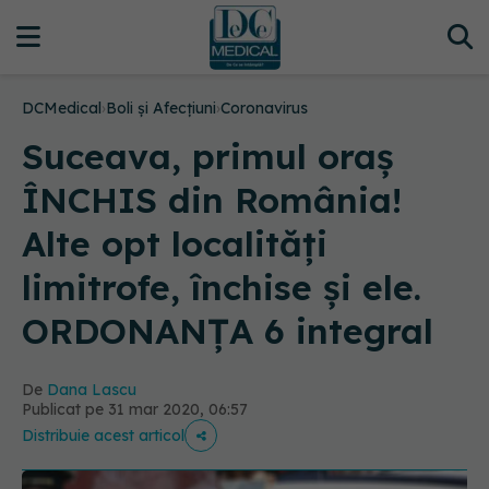
DCMedical
›
Boli și Afecțiuni
›
Coronavirus
Suceava, primul oraș
ÎNCHIS din România!
Alte opt localități
limitrofe, închise și ele.
ORDONANȚA 6 integral
De
Dana Lascu
Publicat pe 31 mar 2020, 06:57
Distribuie acest articol