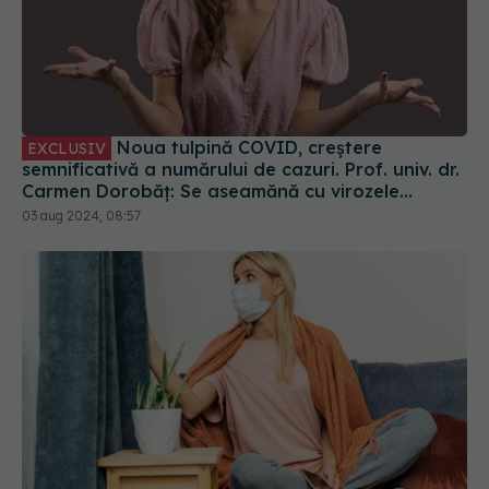
Noua tulpină COVID, creștere
EXCLUSIV
semnificativă a numărului de cazuri. Prof. univ. dr.
Carmen Dorobăț: Se aseamănă cu virozele
respiratorii. Nu necesită tratament simptomatic
03 aug 2024, 08:57
Cum s-a răspândit COVID-19 prin coloana de
aerisire a blocurilor vechi