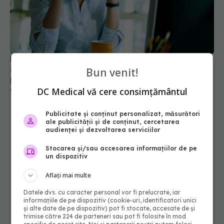
Răsturnare de situație în medicina post-COVID.
Scanările PET arată că oboseala cronică nu
provine din inflamația creierului
03 iun 2026, 22:38
Bun venit!
DC Medical vă cere consimțământul
Publicitate și conținut personalizat, măsurători
ale publicității și de conținut, cercetarea
audienței și dezvoltarea serviciilor
Stocarea și/sau accesarea informațiilor de pe
un dispozitiv
Aflați mai multe
Datele dvs. cu caracter personal vor fi prelucrate, iar
informațiile de pe dispozitiv (cookie-uri, identificatori unici
și alte date de pe dispozitiv) pot fi stocate, accesate de și
trimise către 224 de parteneri sau pot fi folosite în mod