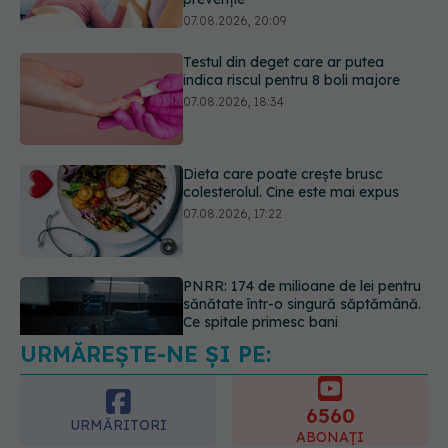
07.08.2026, 18:34
Dieta care poate crește brusc
colesterolul. Cine este mai expus
07.08.2026, 17:22
PNRR: 174 de milioane de lei pentru
sănătate într-o singură săptămână.
Ce spitale primesc bani
07.08.2026, 16:41
URMĂREȘTE-NE ȘI PE:
Ce spune culoarea ta preferată
despre vârsta pe care o ai. Care
este "codul cromatic" al generațiilor
6560
07.08.2026, 21:29
URMĂRITORI
ABONAȚI
365
1401