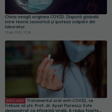
China neagă originea COVID. Dispută globală
între teoria zoonotică și ipoteza scăpării din
laborator
23 apr 2025, 22:38
Tratamentul oral anti-COVID, ce
EXCLUSIV
trebuie să știi. Prof. dr. Aysel Florescu: Este
demonstrat ca eficiență virală. A redus foarte
mult riscul de spitalizare
15 sep 2024, 22:33