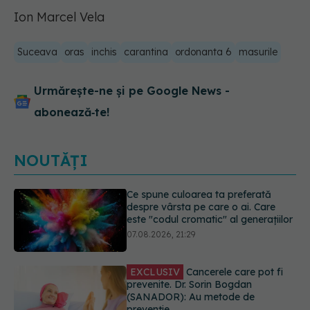
Ion Marcel Vela
Suceava
oras
inchis
carantina
ordonanta 6
masurile
Urmărește-ne și pe Google News -
abonează‑te!
NOUTĂȚI
EXCLUSIV
Cancerele care pot fi
prevenite. Dr. Sorin Bogdan
(SANADOR): Au metode de
prevenție
07.08.2026, 20:09
Testul din deget care ar putea
indica riscul pentru 8 boli majore