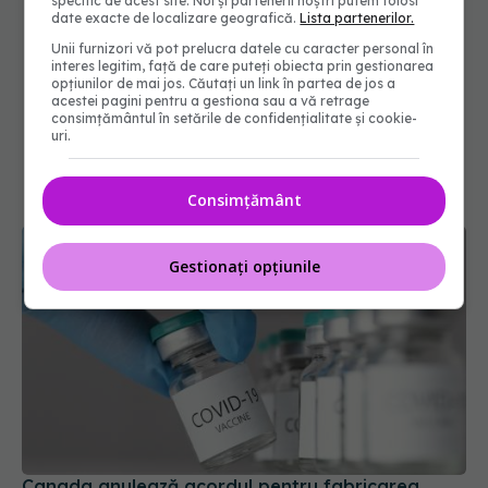
specific de acest site. Noi și partenerii noștri putem folosi
date exacte de localizare geografică.
Lista partenerilor.
Unii furnizori vă pot prelucra datele cu caracter personal în
interes legitim, față de care puteți obiecta prin gestionarea
opțiunilor de mai jos. Căutați un link în partea de jos a
acestei pagini pentru a gestiona sau a vă retrage
consimțământul în setările de confidențialitate și cookie-
uri.
Consimțământ
Gestionați opțiunile
Canada anulează acordul pentru fabricarea
vaccinurilor Novavax Covid-19
12 mar 2025, 09:37