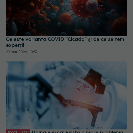
Ce este varianta COVID "Cicada" și de ce se tem
experții
29 mar 2026, 10:32
Doina Pleșca: Există o mare problemă
EXCLUSIV
legată de vaccinare. Nu este obligatorie, dar
trebuie să ne sporim spiritul civic și să prezentăm