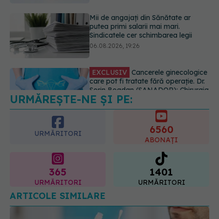
EXCLUSIV
Cancerele ginecologice
care pot fi tratate fără operație. Dr.
Sorin Bogdan (SANADOR): Chirurgia
este indicată doar punctual, pentru
anumite categorii de paciente
06.08.2026, 19:05
URMĂREȘTE-NE ȘI PE:
EXCLUSIV
Brahiterapie vs
radioterapie externă în cancerul
ginecologic. Dr. Sorin Bogdan
6560
(SANADOR) explică diferența și
URMĂRITORI
cum acționează tratamentul
ABONAȚI
06.08.2026, 22:49
365
1401
URMĂRITORI
URMĂRITORI
ARTICOLE SIMILARE