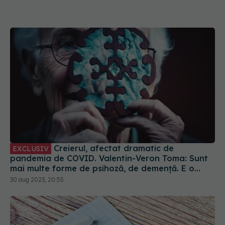
Creierul, afectat dramatic de
EXCLUSIV
pandemia de COVID. Valentin-Veron Toma: Sunt
mai multe forme de psihoză, de demență. E o
accelerare a unor fenomene care păreau să fie
30 aug 2023, 20:55
într-un ritm mai lent