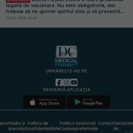
corect minusurile și plusurile fiecărui vaccin
03 oct 2023, 08:47
URMĂREȘTE-NE PE:
DESCARCĂ APLICAȚIA
spre
Medici și
Politica de
Politica
Gestionați
Contact
Declarați
specialiști
confidențialitate
Cookies
preferințele
de
accesibili