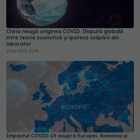
China neagă originea COVID. Dispută globală
între teoria zoonotică și ipoteza scăpării din
laborator
23 apr 2025, 22:38
Impactul COVID-19 asupra Europei. România și
Bulgaria, țările cu cea mai ridicată mortalitate
03 sep 2024, 15:42