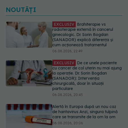
NOUTĂȚI
EXCLUSIV
De ce unele paciente
cu cancer de col uterin nu mai ajung
la operație. Dr. Sorin Bogdan
(SANADOR): Intervenția
chirurgicală, doar în situații
particulare
06.08.2026, 20:45
Alertă în Europa după un nou caz
de hantavirus Anzi, singura tulpină
care se transmite de la om la om
06.08.2026, 20:06
Mii de angajați din Sănătate ar
putea primi salarii mai mari.
Sindicatele cer schimbarea legii
06.08.2026, 19:26