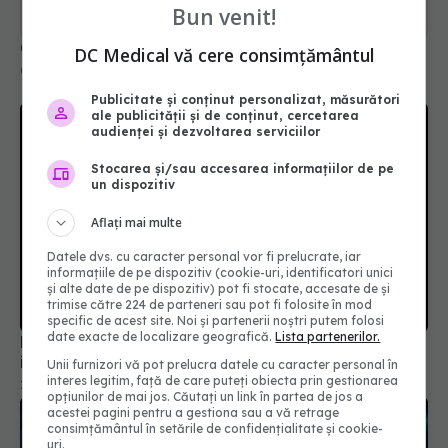
Ce se întâmplă cu cei care NU au avut COVID
Bun venit!
05 aug 2025, 13:09
DC Medical vă cere consimțământul
Publicitate și conținut personalizat, măsurători
ale publicității și de conținut, cercetarea
audienței și dezvoltarea serviciilor
Stocarea și/sau accesarea informațiilor de pe
un dispozitiv
Aflați mai multe
Datele dvs. cu caracter personal vor fi prelucrate, iar
informațiile de pe dispozitiv (cookie-uri, identificatori unici
și alte date de pe dispozitiv) pot fi stocate, accesate de și
Formele ușoare de COVID-19, impact asupra
trimise către 224 de parteneri sau pot fi folosite în mod
inimii
specific de acest site. Noi și partenerii noștri putem folosi
date exacte de localizare geografică.
Lista partenerilor.
20 sep 2025, 20:17
Unii furnizori vă pot prelucra datele cu caracter personal în
interes legitim, față de care puteți obiecta prin gestionarea
opțiunilor de mai jos. Căutați un link în partea de jos a
acestei pagini pentru a gestiona sau a vă retrage
consimțământul în setările de confidențialitate și cookie-
uri.