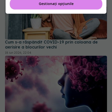
Gestionați opțiunile
Cum s-a răspândit COVID-19 prin coloana de
aerisire a blocurilor vechi
18 iun 2026, 22:04