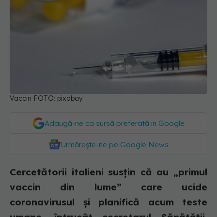
Vaccin FOTO: pixabay
Adaugă-ne ca sursă preferată în Google
Urmărește-ne pe Google News
Cercetătorii italieni susțin că au „primul
vaccin din lume” care ucide
coronavirusul și planifică acum teste