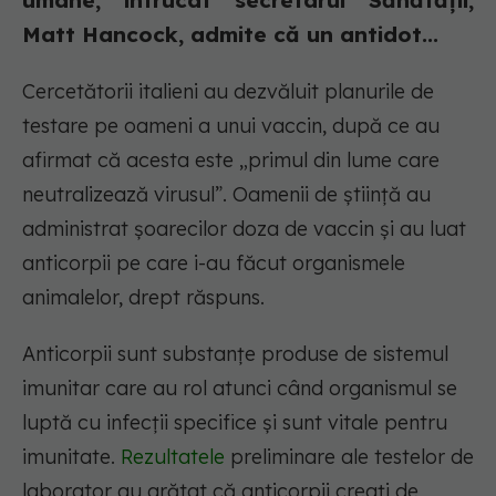
umane, întrucât secretarul Sănătății,
Matt Hancock, admite că un antidot...
Cercetătorii italieni au dezvăluit planurile de
testare pe oameni a unui vaccin, după ce au
afirmat că acesta este „primul din lume care
neutralizează virusul”. Oamenii de știință au
administrat șoarecilor doza de vaccin și au luat
anticorpii pe care i-au făcut organismele
animalelor, drept răspuns.
Anticorpii sunt substanțe produse de sistemul
imunitar care au rol atunci când organismul se
luptă cu infecții specifice și sunt vitale pentru
imunitate.
Rezultatele
preliminare ale testelor de
laborator au arătat că anticorpii creați de