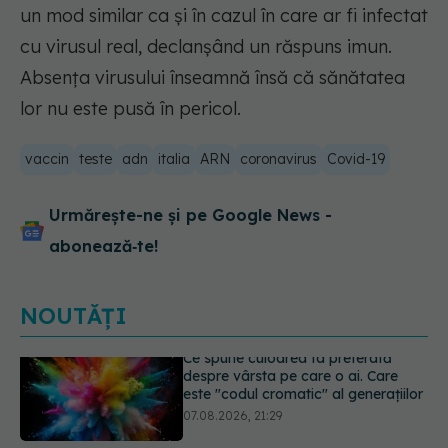
un mod similar ca și în cazul în care ar fi infectat
cu virusul real, declanșând un răspuns imun.
Absența virusului înseamnă însă că sănătatea
lor nu este pusă în pericol.
vaccin
teste
adn
italia
ARN
coronavirus
Covid-19
Urmărește-ne și pe Google News -
abonează‑te!
NOUTĂȚI
EXCLUSIV
Cancerele care pot fi
prevenite. Dr. Sorin Bogdan
(SANADOR): Au metode de
prevenție