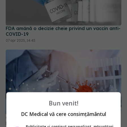
FDA amână o decizie cheie privind un vaccin anti-
COVID-19
07 apr 2025, 14:45
Bun venit!
DC Medical vă cere consimțământul
COVID-19 a demonstrat că descoperirile
biomedicale nu sunt suficiente pentru a elimina o
Publicitate și conținut personalizat, măsurători