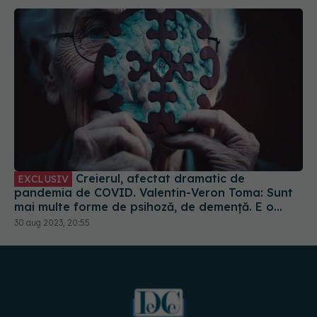
Creierul, afectat dramatic de
EXCLUSIV
pandemia de COVID. Valentin-Veron Toma: Sunt
mai multe forme de psihoză, de demență. E o
accelerare a unor fenomene care păreau să fie
30 aug 2023, 20:55
într-un ritm mai lent