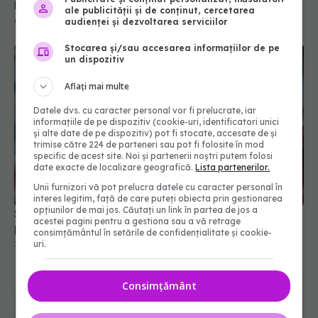
boală
ale publicității și de conținut, cercetarea
05 mar 2025, 21:11
audienței și dezvoltarea serviciilor
Stocarea și/sau accesarea informațiilor de pe
un dispozitiv
Aflați mai multe
Datele dvs. cu caracter personal vor fi prelucrate, iar
informațiile de pe dispozitiv (cookie-uri, identificatori unici
și alte date de pe dispozitiv) pot fi stocate, accesate de și
trimise către 224 de parteneri sau pot fi folosite în mod
specific de acest site. Noi și partenerii noștri putem folosi
date exacte de localizare geografică.
Lista partenerilor.
Unii furnizori vă pot prelucra datele cu caracter personal în
interes legitim, față de care puteți obiecta prin gestionarea
opțiunilor de mai jos. Căutați un link în partea de jos a
Structuri ciudate descoperite în sângele
acestei pagini pentru a gestiona sau a vă retrage
pacienților cu COVID
consimțământul în setările de confidențialitate și cookie-
uri.
23 noi 2025, 16:19
Consimțământ