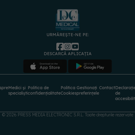
URMĂREȘTE-NE PE:
DESCARCĂ APLICAȚIA
spre
Medici și
Politica de
Politica
Gestionați
Contact
Declarați
specialiști
confidențialitate
Cookies
preferințele
de
accesibili
© 2026 PRESS MEDIA ELECTRONIC S.R.L. Toate drepturile rezervate