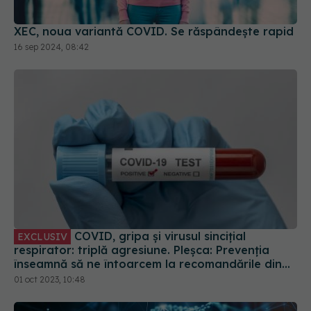
XEC, noua variantă COVID. Se răspândește rapid
16 sep 2024, 08:42
COVID, gripa și virusul sincițial
EXCLUSIV
respirator: triplă agresiune. Pleșca: Prevenția
înseamnă să ne întoarcem la recomandările din
timpul pandemiei!
01 oct 2023, 10:48