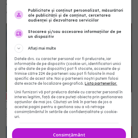
Vizează tulpina JN.1
Publicitate și conținut personalizat, măsurători
09 oct 2024, 18:07
ale publicității și de conținut, cercetarea
audienței și dezvoltarea serviciilor
Stocarea și/sau accesarea informațiilor de pe
un dispozitiv
Aflați mai multe
Datele dvs. cu caracter personal vor fi prelucrate, iar
informațiile de pe dispozitiv (cookie-uri, identificatori unici
și alte date de pe dispozitiv) pot fi stocate, accesate de și
trimise către 224 de parteneri sau pot fi folosite în mod
specific de acest site. Noi și partenerii noștri putem folosi
date exacte de localizare geografică.
Lista partenerilor.
Unii furnizori vă pot prelucra datele cu caracter personal în
Tratamentul oral anti-COVID, ce
EXCLUSIV
interes legitim, față de care puteți obiecta prin gestionarea
trebuie să știi. Prof. dr. Aysel Florescu: Este
opțiunilor de mai jos. Căutați un link în partea de jos a
acestei pagini pentru a gestiona sau a vă retrage
demonstrat ca eficiență virală. A redus foarte
consimțământul în setările de confidențialitate și cookie-
mult riscul de spitalizare
15 sep 2024, 22:33
uri.
Consimțământ