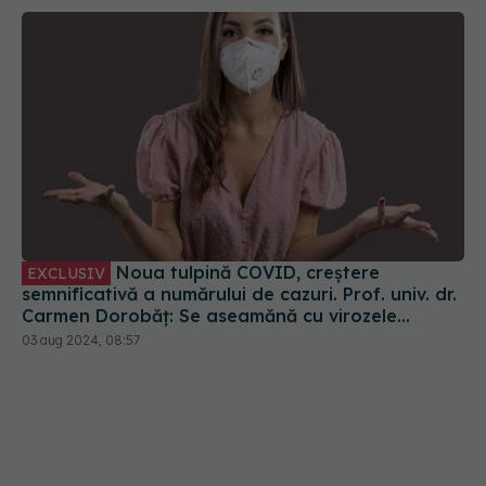
Noua tulpină COVID, creștere
EXCLUSIV
semnificativă a numărului de cazuri. Prof. univ. dr.
Carmen Dorobăț: Se aseamănă cu virozele
respiratorii. Nu necesită tratament simptomatic
03 aug 2024, 08:57