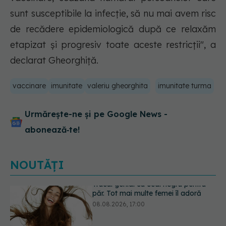
sunt susceptibile la infecţie, să nu mai avem risc
de recădere epidemiologică după ce relaxăm
etapizat şi progresiv toate aceste restricţii", a
declarat Gheorghiţă.
vaccinare
imunitate
valeriu gheorghita
imunitate turma
Urmărește-ne și pe Google News -
abonează‑te!
NOUTĂȚI
Medicamentul folosit de peste 60 de
ani care acționează într-un loc
neașteptat