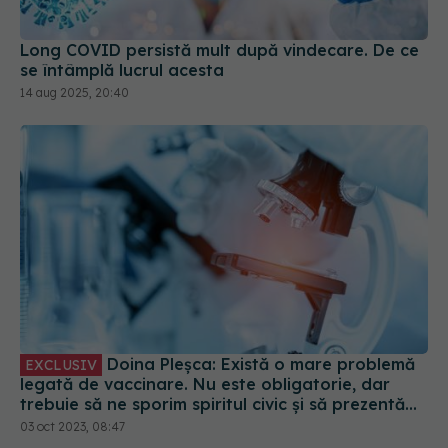
Long COVID persistă mult după vindecare. De ce
se întâmplă lucrul acesta
14 aug 2025, 20:40
Doina Pleșca: Există o mare problemă
EXCLUSIV
legată de vaccinare. Nu este obligatorie, dar
trebuie să ne sporim spiritul civic și să prezentăm
corect minusurile și plusurile fiecărui vaccin
03 oct 2023, 08:47