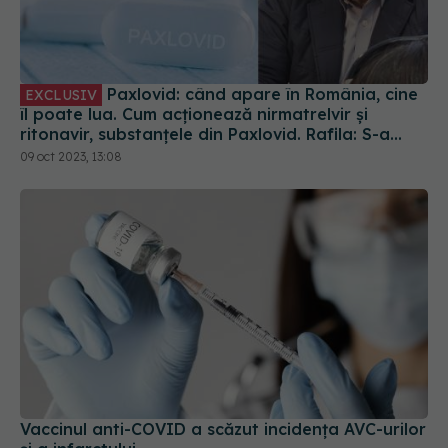
Paxlovid: când apare în România, cine
EXCLUSIV
îl poate lua. Cum acționează nirmatrelvir și
ritonavir, substanțele din Paxlovid. Rafila: S-a
semnat contractul. Va fi disponibil la
09 oct 2023, 13:08
recomandarea medicului
Vaccinul anti-COVID a scăzut incidența AVC-urilor