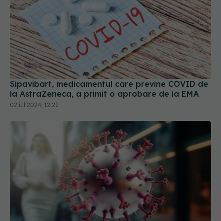
Sipavibart, medicamentul care previne COVID de
la AstraZeneca, a primit o aprobare de la EMA
02 iul 2024, 12:22
Boala fatală asociată cu COVID. Poate fi
declanșată și de infecțiile ușoare. Cum se
manifestă