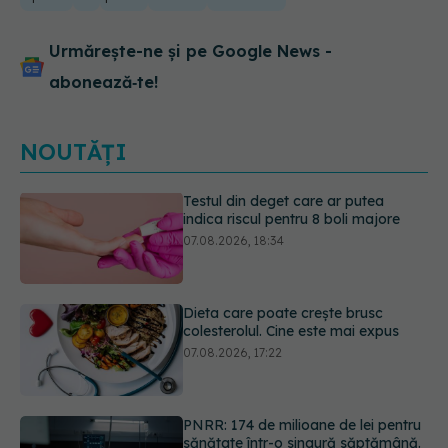
Urmărește-ne și pe Google News -
abonează‑te!
NOUTĂȚI
Dieta care poate crește brusc
colesterolul. Cine este mai expus
07.08.2026, 17:22
PNRR: 174 de milioane de lei pentru
sănătate într-o singură săptămână.
Ce spitale primesc bani
07.08.2026, 16:41
Cât durează simptomele