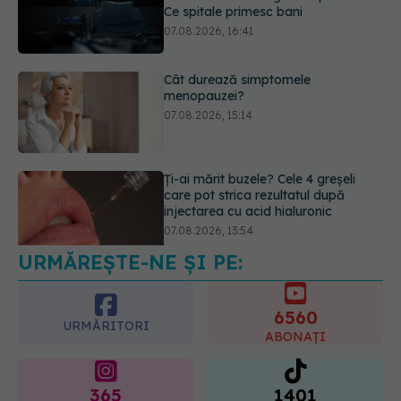
menopauzei?
07.08.2026, 15:14
Ți-ai mărit buzele? Cele 4 greșeli
care pot strica rezultatul după
injectarea cu acid hialuronic
07.08.2026, 13:54
URMĂREȘTE-NE ȘI PE:
Testul din deget care ar putea
indica riscul pentru 8 boli majore
07.08.2026, 18:34
6560
URMĂRITORI
ABONAȚI
365
1401
URMĂRITORI
URMĂRITORI
ARTICOLE SIMILARE