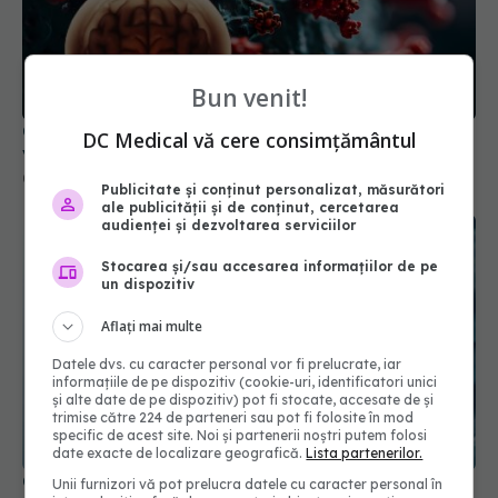
COVID, impact major asupra creierului. Efectele
vizibile chiar și după 3 ani de la infectare
03 aug 2024, 14:12
Bun venit!
DC Medical vă cere consimțământul
Publicitate și conținut personalizat, măsurători
ale publicității și de conținut, cercetarea
audienței și dezvoltarea serviciilor
Stocarea și/sau accesarea informațiilor de pe
un dispozitiv
Aflați mai multe
Datele dvs. cu caracter personal vor fi prelucrate, iar
informațiile de pe dispozitiv (cookie-uri, identificatori unici
COVID-19, evoluție neașteptată
și alte date de pe dispozitiv) pot fi stocate, accesate de și
22 oct 2025, 08:48
trimise către 224 de parteneri sau pot fi folosite în mod
specific de acest site. Noi și partenerii noștri putem folosi
date exacte de localizare geografică.
Lista partenerilor.
Unii furnizori vă pot prelucra datele cu caracter personal în