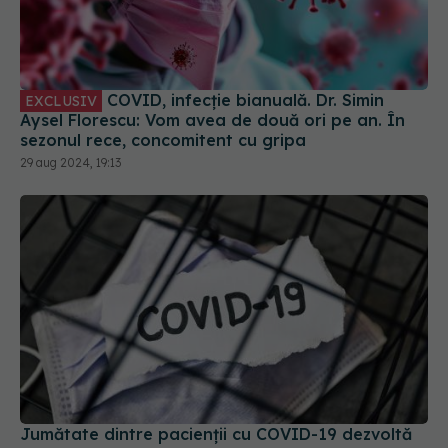
COVID, infecție bianuală. Dr. Simin
EXCLUSIV
Aysel Florescu: Vom avea de două ori pe an. În
sezonul rece, concomitent cu gripa
29 aug 2024, 19:13
Jumătate dintre pacienții cu COVID-19 dezvoltă
long-COVID
15 dec 2025, 19:11