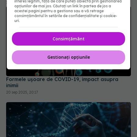
interes legitim, față de care puteți obiecta prin gestionarea
opțiunilor de mai jos. Căutați un link în partea de jos a
acestei pagini pentru a gestiona sau a vă retrage
consimțământul în setările de confidențialitate și cookie-
uri.
Consimțământ
Formele ușoare de COVID-19, impact asupra
Gestionați opțiunile
inimii
20 sep 2025, 20:17