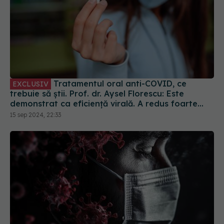
Tratamentul oral anti-COVID, ce
EXCLUSIV
trebuie să știi. Prof. dr. Aysel Florescu: Este
demonstrat ca eficiență virală. A redus foarte
mult riscul de spitalizare
15 sep 2024, 22:33
Ceața cerebrală din Long COVID, descifrată. De
ce milioane de oameni au pierderi de memorie