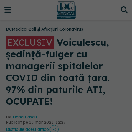
DCMedical
›
Boli și Afecțiuni
›
Coronavirus
Voiculescu,
EXCLUSIV
ședință-fulger cu
managerii spitalelor
COVID din toată țara.
97% din paturile ATI,
OCUPATE!
De
Dana Lascu
Publicat pe 15 mar 2021, 12:27
Distribuie acest articol