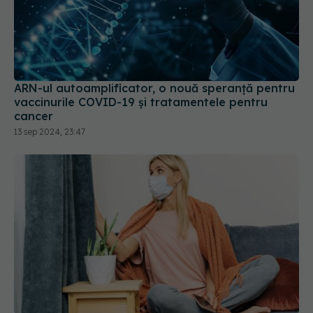
ARN-ul autoamplificator, o nouă speranță pentru
vaccinurile COVID-19 și tratamentele pentru
cancer
13 sep 2024, 23:47
Cum s-a răspândit COVID-19 prin coloana de
aerisire a blocurilor vechi
18 iun 2026, 22:04