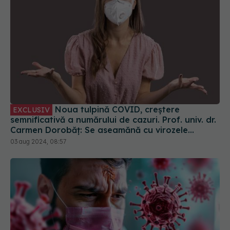
Noua tulpină COVID, creștere
EXCLUSIV
semnificativă a numărului de cazuri. Prof. univ. dr.
Carmen Dorobăț: Se aseamănă cu virozele
respiratorii. Nu necesită tratament simptomatic
03 aug 2024, 08:57