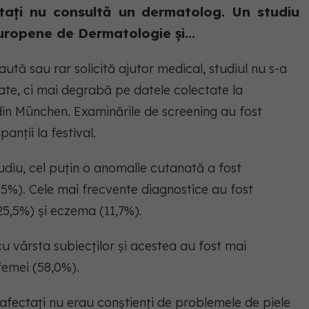
tați nu consultă un dermatolog. Un studiu
uropene de Dermatologie și...
ută sau rar solicită ajutor medical, studiul nu s-a
ate, ci mai degrabă pe datele colectate la
i din München. Examinările de screening au fost
anții la festival.
tudiu, cel puțin o anomalie cutanată a fost
.5%). Cele mai frecvente diagnostice au fost
25,5%) și eczema (11,7%).
cu vârsta subiecților și acestea au fost mai
femei (58,0%).
afectați nu erau conștienți de problemele de piele