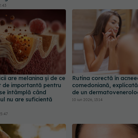
2:43
cii are melanina și de ce
Rutina corectă în acnee
t de importantă pentru
comedoniană, explicată
 se întâmplă când
de un dermatovenerolo
l nu are suficientă
10 iun 2026, 13:14
15:47