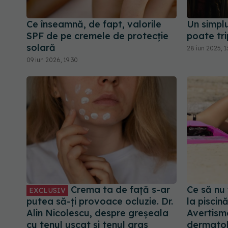
Ce înseamnă, de fapt, valorile
Un simplu
SPF de pe cremele de protecție
poate tri
solară
28 iun 2025, 1
09 iun 2026, 19:30
Crema ta de față s-ar
Ce să nu 
EXCLUSIV
putea să-ți provoace ocluzie. Dr.
la piscin
Alin Nicolescu, despre greșeala
Avertism
cu tenul uscat și tenul gras
dermato