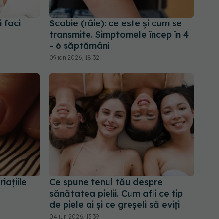
i faci
Scabie (râie): ce este și cum se
transmite. Simptomele încep în 4
- 6 săptămâni
09 ian 2026, 18:32
iațiile
Ce spune tenul tău despre
sănătatea pielii. Cum afli ce tip
de piele ai și ce greșeli să eviți
04 iun 2026, 13:39