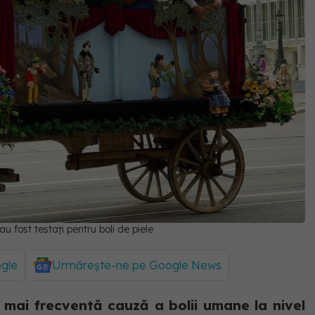
u fost testați pentru boli de piele
ogle
Urmărește-ne pe Google News
a mai frecventă cauză a bolii umane la nivel