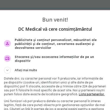
Bun venit!
DC Medical vă cere consimțământul
Publicitate și conținut personalizat, măsurători ale
publicității și de conținut, cercetarea audienței și
dezvoltarea serviciilor
Stocarea și/sau accesarea informațiilor de pe un
dispozitiv
de îngrijire pe care nu
Ai încercat toate trata
Aflați mai multe
 îl folosești. Îți
împotriva psoriazisului ș
ă pielea
funcționează? Iată de 
Datele dvs. cu caracter personal vor fi prelucrate, iar informațiile de
pe dispozitiv (cookie-uri, identificatori unici și alte date de pe
10:00
05 mai 2026, 09:37
dispozitiv) pot fi stocate, accesate de și trimise către 224 de parteneri
sau pot fi folosite în mod specific de acest site. Noi și partenerii noștri
putem folosi date exacte de localizare geografică.
Lista partenerilor.
Unii furnizori vă pot prelucra datele cu caracter personal în interes
legitim, față de care puteți obiecta prin gestionarea opțiunilor de mai
jos. Căutați un link în partea de jos a acestei pagini pentru a gestiona