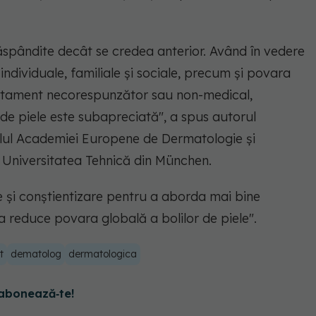
 răspândite decât se credea anterior. Având în vedere
 individuale, familiale și sociale, precum și povara
atament necorespunzător sau non-medical,
 de piele este subapreciată", a spus autorul
lul Academiei Europene de Dermatologie și
a Universitatea Tehnică din München.
 și conștientizare pentru a aborda mai bine
a reduce povara globală a bolilor de piele".
t
dematolog
dermatologica
abonează‑te!