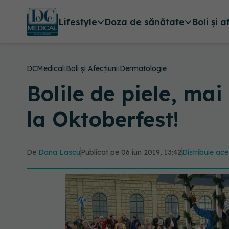
Lifestyle
Doza de sănătate
Boli și a
DCMedical
›
Boli și Afecțiuni
›
Dermatologie
Bolile de piele, ma
la Oktoberfest!
De
Dana Lascu
Publicat pe 06 iun 2019, 13:42
Distribuie ace