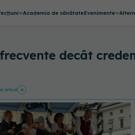
fecțiuni
Academia de sănătate
Evenimente
Alter
i frecvente decât crede
st articol