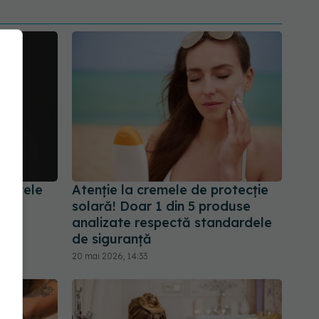
mentele
Atenție la cremele de protecție
i nu
solară! Doar 1 din 5 produse
ce
analizate respectă standardele
de siguranță
20 mai 2026, 14:33