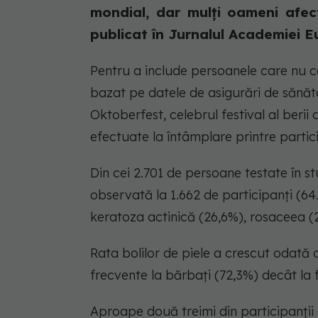
mondial, dar mulți oameni afec
publicat în Jurnalul Academiei E
Pentru a include persoanele care nu ca
bazat pe datele de asigurări de sănăt
Oktoberfest, celebrul festival al beri
efectuate la întâmplare printre particip
Din cei 2.701 de persoane testate în s
observată la 1.662 de participanți (64
keratoza actinică (26,6%), rosaceea (
Rata bolilor de piele a crescut odată 
frecvente la bărbați (72,3%) decât la 
Aproape două treimi din participanții 