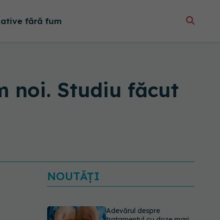
native fără fum
m noi. Studiu făcut
NOUTĂȚI
Adevărul despre
tratamentul cu doze mari