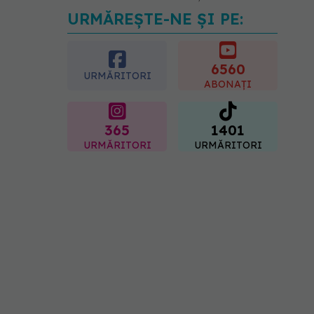
URMĂREȘTE-NE ȘI PE:
Pepenele roșu sau cel
galben: care crește
glicemia mai repede.
Răspunsul unui medic
6560
URMĂRITORI
diabetolog
ABONAȚI
06.08.2026, 09:36
365
1401
URMĂRITORI
URMĂRITORI