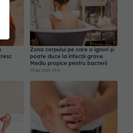
n
Zona corpului pe care o ignori și
cresc
poate duce la infecții grave.
Mediu propice pentru bacterii
03 apr 2025, 09:21