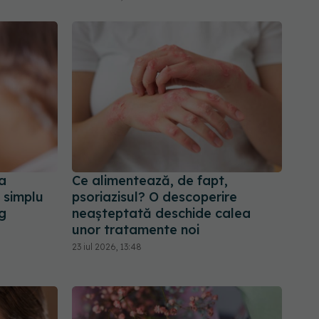
a
Ce alimentează, de fapt,
 simplu
psoriazisul? O descoperire
g
neașteptată deschide calea
unor tratamente noi
23 iul 2026, 13:48