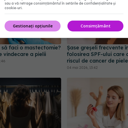
sau a vă retrage consimțământul în setările de confidențialitate și
cookie-uri.
Gestionați opțiunile
Consimțământ
să faci o mastectomie?
Șase greșeli frecvente î
e vindecare a pielii
folosirea SPF-ului care 
riscul de cancer de piele
2:46
04 mai 2026, 13:42