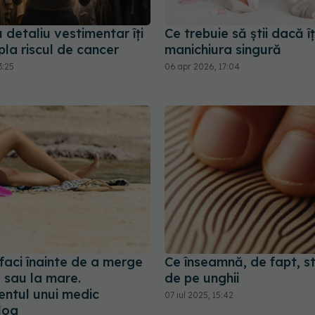
 detaliu vestimentar îți
Ce trebuie să știi dacă îț
pla riscul de cancer
manichiura singură
3:25
06 apr 2026, 17:04
faci înainte de a merge
Ce înseamnă, de fapt, str
ă sau la mare.
de pe unghii
entul unui medic
07 iul 2025, 15:42
log