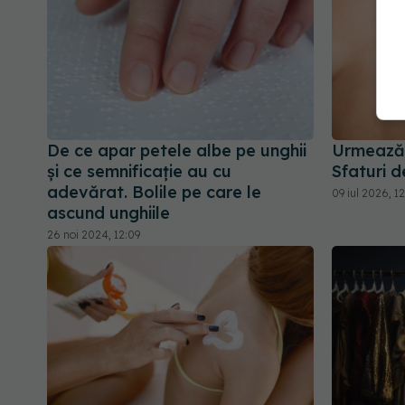
De ce apar petele albe pe unghii
Urmează 
și ce semnificație au cu
Sfaturi d
adevărat. Bolile pe care le
09 iul 2026, 1
ascund unghiile
26 noi 2024, 12:09