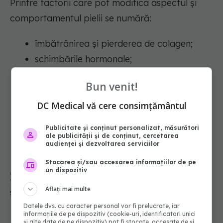
Printre factorii care pot modifica aspectul și
comportamentul pielii se numără:
îmbătrânirea și pierderea de colagen;
schimbările hormonale;
expunerea excesivă la soare;
Bun venit!
fumatul;
DC Medical vă cere consimțământul
clima și umiditatea;
anumite boli, precum diabetul sau
Publicitate și conținut personalizat, măsurători
afecțiunile tiroidiene;
ale publicității și de conținut, cercetarea
audienței și dezvoltarea serviciilor
carențele de vitamine și minerale.
Stocarea și/sau accesarea informațiilor de pe
un dispozitiv
În timp, pielea tinde să devină mai uscată, mai
Aflați mai multe
subțire și mai sensibilă.
Datele dvs. cu caracter personal vor fi prelucrate, iar
informațiile de pe dispozitiv (cookie-uri, identificatori unici
și alte date de pe dispozitiv) pot fi stocate, accesate de și