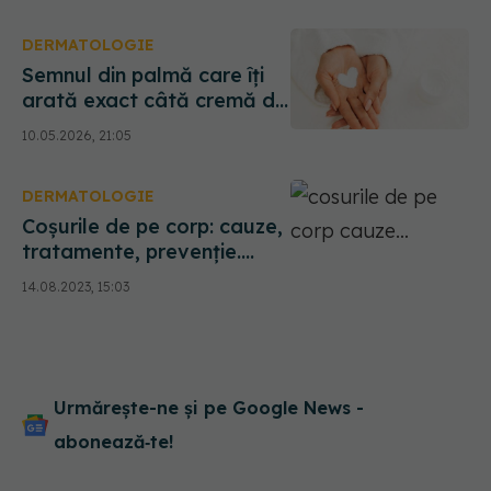
DERMATOLOGIE
Semnul din palmă care îți
arată exact câtă cremă de
față trebuie să folosești
10.05.2026, 21:05
DERMATOLOGIE
Coșurile de pe corp: cauze,
tratamente, prevenție.
Dacă îți storci coșurile, poți
14.08.2023, 15:03
cauza chisturi sub piele și
infecții mai grave
Urmărește-ne și pe Google News -
abonează‑te!