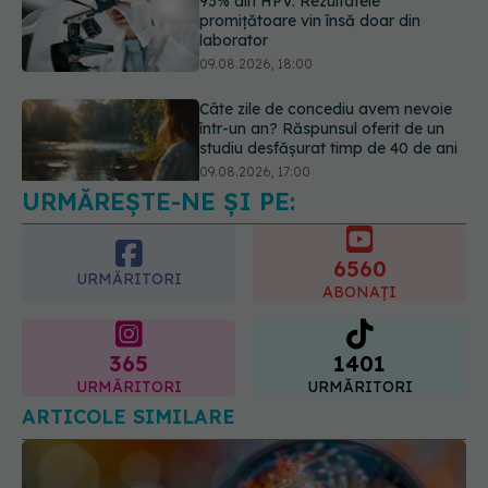
într-un an? Răspunsul oferit de un
studiu desfășurat timp de 40 de ani
09.08.2026, 17:00
Reclamele din platformele medicale
AI pot influența prescrierea
medicamentelor
09.08.2026, 21:00
URMĂREȘTE-NE ȘI PE:
6560
URMĂRITORI
ABONAȚI
365
1401
URMĂRITORI
URMĂRITORI
ARTICOLE SIMILARE