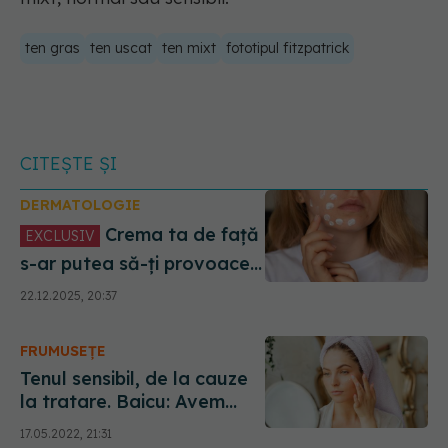
ten gras
ten uscat
ten mixt
fototipul fitzpatrick
CITEȘTE ȘI
DERMATOLOGIE
Crema ta de față
EXCLUSIV
s-ar putea să-ți provoace
ocluzie. Dr. Alin Nicolescu,
22.12.2025, 20:37
despre greșeala cu tenul
uscat și tenul gras
FRUMUSEȚE
Tenul sensibil, de la cauze
la tratare. Baicu: Avem
nevoie de câteva luni
17.05.2022, 21:31