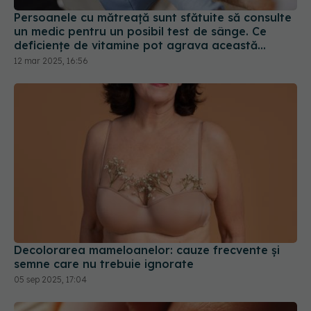
Persoanele cu mătreață sunt sfătuite să consulte
un medic pentru un posibil test de sânge. Ce
deficiențe de vitamine pot agrava această
afecțiune
12 mar 2025, 16:56
Decolorarea mameloanelor: cauze frecvente și
semne care nu trebuie ignorate
05 sep 2025, 17:04