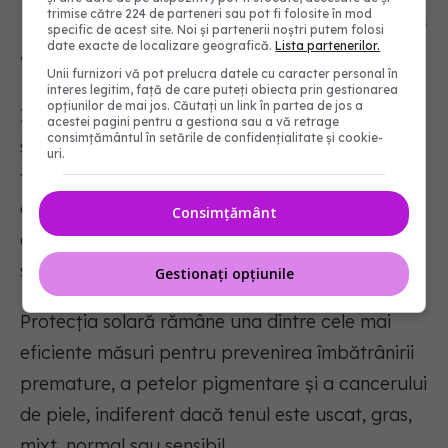
trimise către 224 de parteneri sau pot fi folosite în mod
Regula de aur valabilă pentru toate
specific de acest site. Noi și partenerii noștri putem folosi
date exacte de localizare geografică.
Lista partenerilor.
tipurile de ten
Unii furnizori vă pot prelucra datele cu caracter personal în
interes legitim, față de care puteți obiecta prin gestionarea
opțiunilor de mai jos. Căutați un link în partea de jos a
Indiferent de tipul de piele, dermatologii
acestei pagini pentru a gestiona sau a vă retrage
consimțământul în setările de confidențialitate și cookie-
subliniază că există trei produse care nu ar
uri.
trebui să lipsească din rutina zilnică: un produs
de curățare delicat, o cremă hidratantă
Consimțământ
adaptată nevoilor pielii și o cremă cu protecție
solară de minimum SPF 30.
Gestionați opțiunile
Protecția solară rămâne una dintre cele mai
eficiente măsuri pentru prevenirea îmbătrânirii
premature, a petelor pigmentare și a cancerului
de piele, indiferent dacă tenul este uscat, gras,
mixt, normal sau sensibil.