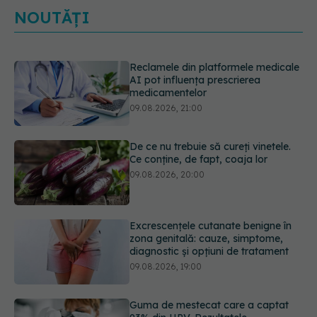
NOUTĂȚI
De ce nu trebuie să cureți vinetele.
Ce conține, de fapt, coaja lor
09.08.2026, 20:00
Excrescențele cutanate benigne în
zona genitală: cauze, simptome,
diagnostic și opțiuni de tratament
09.08.2026, 19:00
Guma de mestecat care a captat
93% din HPV. Rezultatele
promițătoare vin însă doar din
laborator
09.08.2026, 18:00
Câte zile de concediu avem nevoie