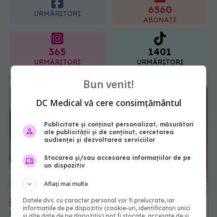
ginecologic. Dr. Sorin Bogdan
6560
(SANADOR) explică diferența și
URMĂRITORI
cum acționează tratamentul
ABONAȚI
06.08.2026, 22:49
365
1401
URMĂRITORI
URMĂRITORI
ARTICOLE SIMILARE
Bun venit!
DC Medical vă cere consimțământul
Publicitate și conținut personalizat, măsurători
ale publicității și de conținut, cercetarea
audienței și dezvoltarea serviciilor
Stocarea și/sau accesarea informațiilor de pe
un dispozitiv
Aflați mai multe
Crema ta de față s-ar putea să-ți
Datele dvs. cu caracter personal vor fi prelucrate, iar
EXCLUSIV
informațiile de pe dispozitiv (cookie-uri, identificatori unici
provoace ocluzie. Dr. Alin Nicolescu, despre
și alte date de pe dispozitiv) pot fi stocate, accesate de și