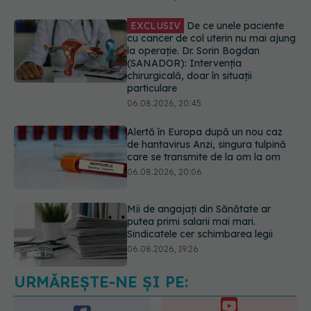
06.08.2026, 20:45
Alertă în Europa după un nou caz
de hantavirus Anzi, singura tulpină
care se transmite de la om la om
06.08.2026, 20:06
Mii de angajați din Sănătate ar
putea primi salarii mai mari.
Sindicatele cer schimbarea legii
06.08.2026, 19:26
EXCLUSIV
Cancerele ginecologice
care pot fi tratate fără operație. Dr.
Sorin Bogdan (SANADOR): Chirurgia
este indicată doar punctual, pentru
anumite categorii de paciente
06.08.2026, 19:05
URMĂREȘTE-NE ȘI PE:
EXCLUSIV
Brahiterapie vs
radioterapie externă în cancerul