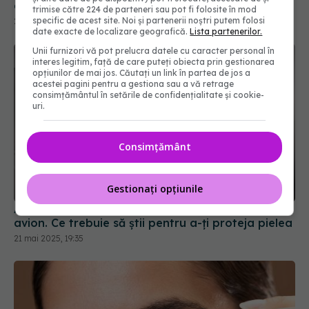
greșeala cu tenul uscat și tenul gras
trimise către 224 de parteneri sau pot fi folosite în mod
22 dec 2025, 20:37
specific de acest site. Noi și partenerii noștri putem folosi
date exacte de localizare geografică.
Lista partenerilor.
Unii furnizori vă pot prelucra datele cu caracter personal în
interes legitim, față de care puteți obiecta prin gestionarea
opțiunilor de mai jos. Căutați un link în partea de jos a
acestei pagini pentru a gestiona sau a vă retrage
consimțământul în setările de confidențialitate și cookie-
uri.
Consimțământ
Gestionați opțiunile
Avertisment important pentru toți pasagerii de
avion. Ce trebuie să știi pentru a-ți proteja pielea
21 mai 2025, 19:35