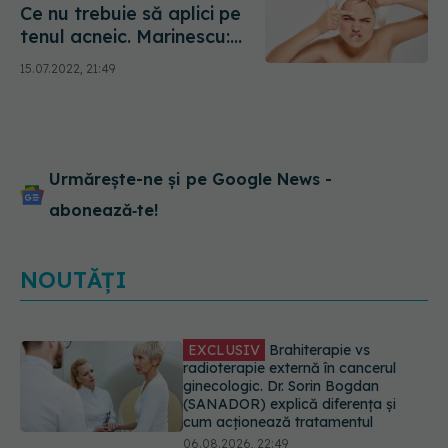
Ce nu trebuie să aplici pe
tenul acneic. Marinescu:
Sunt timpi pentru fiecare
15.07.2022, 21:49
Urmărește-ne și pe Google News -
abonează‑te!
NOUTĂȚI
EXCLUSIV
De ce unele paciente
cu cancer de col uterin nu mai ajung
la operație. Dr. Sorin Bogdan
(SANADOR): Intervenția
chirurgicală, doar în situații
particulare