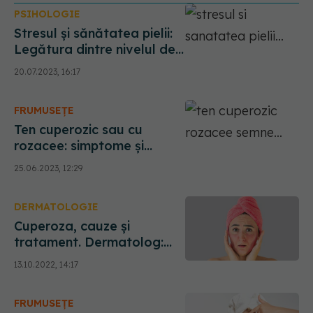
PSIHOLOGIE
Stresul și sănătatea pielii:
Legătura dintre nivelul de
stres și apariția acneei sau
20.07.2023, 16:17
a altor probleme cutanate
FRUMUSEȚE
Ten cuperozic sau cu
rozacee: simptome și
cauze. Semnul de pe față
25.06.2023, 12:29
care îți arată că ești
stresat sau că mănânci
DERMATOLOGIE
prea picant
Cuperoza, cauze și
tratament. Dermatolog:
Stresul psiho-emoțional,
13.10.2022, 14:17
factor agravant
FRUMUSEȚE