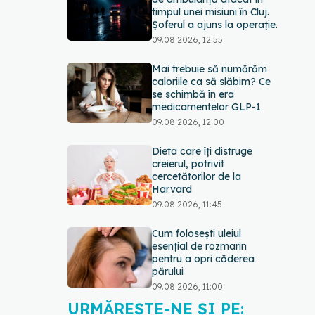
timpul unei misiuni în Cluj.
Șoferul a ajuns la operație.
09.08.2026, 12:55
Mai trebuie să numărăm
caloriile ca să slăbim? Ce
se schimbă în era
medicamentelor GLP-1
09.08.2026, 12:00
Dieta care îți distruge
creierul, potrivit
cercetătorilor de la
Harvard
09.08.2026, 11:45
Cum folosești uleiul
esențial de rozmarin
pentru a opri căderea
părului
09.08.2026, 11:00
URMĂREȘTE-NE ȘI PE: