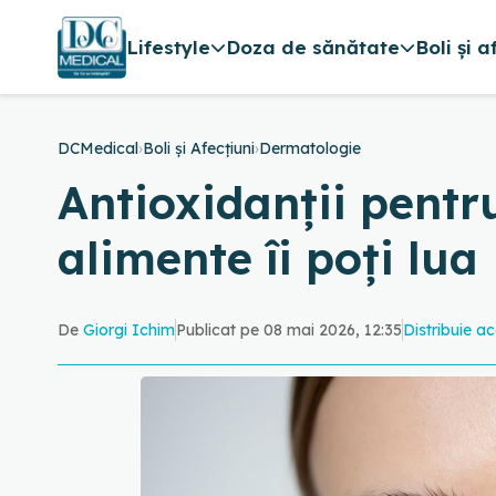
Lifestyle
Doza de sănătate
Boli și a
DCMedical
›
Boli și Afecțiuni
›
Dermatologie
Antioxidanții pentru
alimente îi poți lua
De
Giorgi Ichim
Publicat pe 08 mai 2026, 12:35
Distribuie ac