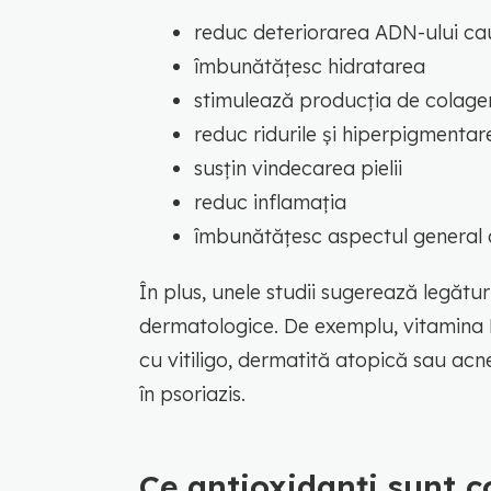
reduc deteriorarea ADN-ului ca
îmbunătățesc hidratarea
stimulează producția de colagen
reduc ridurile și hiperpigmentar
susțin vindecarea pielii
reduc inflamația
îmbunătățesc aspectul general al
În plus, unele studii sugerează legături
dermatologice. De exemplu, vitamina E
cu vitiligo, dermatită atopică sau acnee
în psoriazis.
Ce antioxidanți sunt c