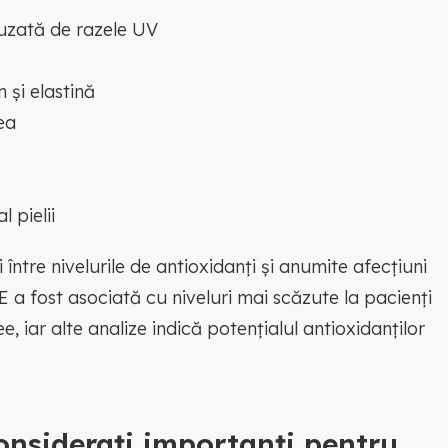
uzată de razele UV
 și elastină
ea
 pielii
 între nivelurile de antioxidanți și anumite afecțiuni
 a fost asociată cu niveluri mai scăzute la pacienți
, iar alte analize indică potențialul antioxidanților
onsiderați importanți pentru