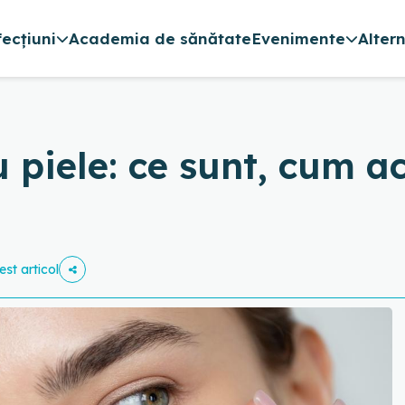
fecțiuni
Academia de sănătate
Evenimente
Alter
 piele: ce sunt, cum a
est articol