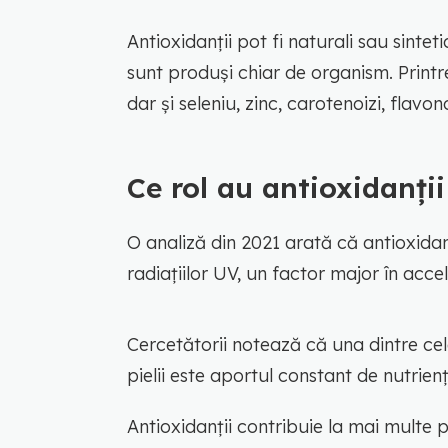
Antioxidanții pot fi naturali sau sintet
sunt produși chiar de organism. Printr
dar și seleniu, zinc, carotenoizi, flavon
Ce rol au antioxidanții
O analiză din 2021 arată că antioxidanț
radiațiilor UV, un factor major în acce
Cercetătorii notează că una dintre ce
pielii este aportul constant de nutrienți
Antioxidanții contribuie la mai multe p