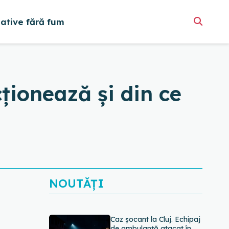
native fără fum
cționează și din ce
NOUTĂȚI
Caz șocant la Cluj. Echipaj
de ambulanță atacat în