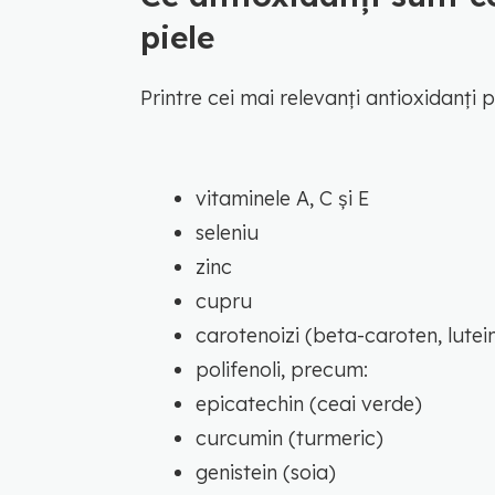
piele
Printre cei mai relevanți antioxidanți p
vitaminele A, C și E
seleniu
zinc
cupru
carotenoizi (beta-caroten, lutei
polifenoli, precum:
epicatechin (ceai verde)
curcumin (turmeric)
genistein (soia)