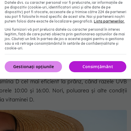
pinde de factori precum culoarea pielii, vârsta,
Datele dvs. cu caracter personal vor fi prelucrate, iar informațiile de
pe dispozitiv (cookie-uri, identificatori unici și alte date de pe
, cât de mult timp petreci afară și condițiile
dispozitiv) pot fi stocate, accesate de și trimise către 224 de parteneri
sau pot fi folosite în mod specific de acest site. Noi și partenerii noștri
putem folosi date exacte de localizare geografică.
Lista partenerilor.
Unii furnizori vă pot prelucra datele cu caracter personal în interes
legitim, față de care puteți obiecta prin gestionarea opțiunilor de mai
jos. Căutați un link în partea de jos a acestei pagini pentru a gestiona
sau a vă retrage consimțământul în setările de confidențialitate și
culoare produc mai puțină vitamină D atunci când se
cookie-uri.
rstă sau cele care se îmbracă cu haine care acoperă
 puțină vitamină D", spune dr. Reed.
Gestionați opțiunile
Consimțământ
amina D cel mai eficient la prânz, când razele UVB
rele 10:00 și 16:00. Nori, poluarea și alte condiții
a vitaminei D.