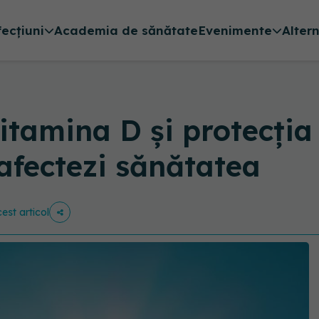
fecțiuni
Academia de sănătate
Evenimente
Alter
vitamina D și protecția
 afectezi sănătatea
cest articol