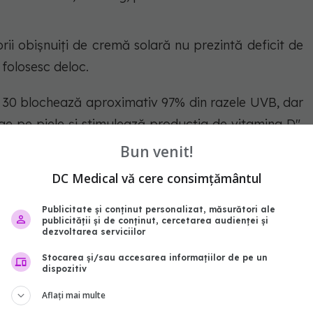
orii obișnuiți de cremă solară nu prezintă deficit de
folosesc deloc.
PF 30 blochează aproximativ 97% din razele UVB, dar
e pe piele și stimulează producția de vitamina D",
Bun venit!
DC Medical vă cere consimțământul
ică crema într-o cantitate insuficientă sau nu o
 astfel că o parte din razele UVB ajung totuși pe
Publicitate și conținut personalizat, măsurători ale
publicității și de conținut, cercetarea audienței și
dezvoltarea serviciilor
Stocarea și/sau accesarea informațiilor de pe un
dispozitiv
de la soare?
Aflați mai multe