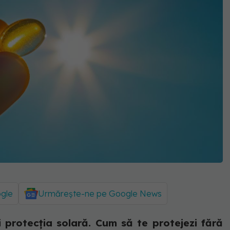
ogle
Urmărește-ne pe Google News
i protecția solară. Cum să te protejezi fără