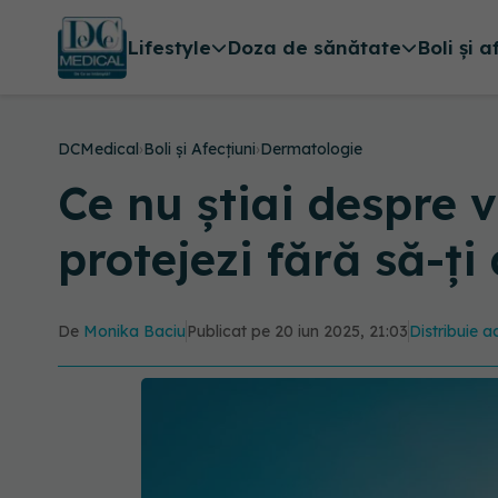
Lifestyle
Doza de sănătate
Boli și a
DCMedical
›
Boli și Afecțiuni
›
Dermatologie
Ce nu știai despre 
protejezi fără să-ți
De
Monika Baciu
Publicat pe 20 iun 2025, 21:03
Distribuie a