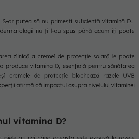
 S-ar putea să nu primești suficientă vitamină D...
dermatologii nu ți l-au spus până acum îți poate
rea zilnică a cremei de protecție solară le poate
a produce vitamina D, esențială pentru sănătatea
Deși cremele de protecție blochează razele UVB
xperții afirmă că impactul asupra nivelului vitaminei
ul vitamina D?
în piele atunci când aceasta este expusă la razele