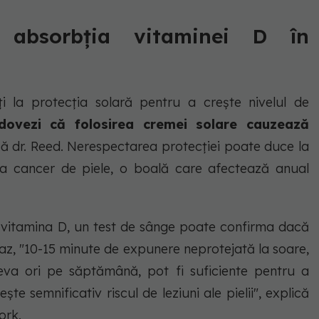
 absorbția vitaminei D în
i la protecția solară pentru a crește nivelul de
dovezi că folosirea cremei solare cauzează
ază dr. Reed. Nerespectarea protecției poate duce la
ar la cancer de piele, o boală care afectează anual
 vitamina D, un test de sânge poate confirma dacă
t caz, "10-15 minute de expunere neprotejată la soare,
eva ori pe săptămână, pot fi suficiente pentru a
ște semnificativ riscul de leziuni ale pielii", explică
ork.