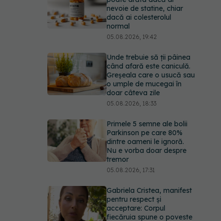
nevoie de statine, chiar
dacă ai colesterolul
normal
05.08.2026, 19:42
Unde trebuie să ții pâinea
când afară este caniculă.
Greșeala care o usucă sau
o umple de mucegai în
doar câteva zile
05.08.2026, 18:33
Primele 5 semne ale bolii
Parkinson pe care 80%
dintre oameni le ignoră.
Nu e vorba doar despre
tremor
05.08.2026, 17:31
Gabriela Cristea, manifest
pentru respect și
acceptare: Corpul
fiecăruia spune o poveste