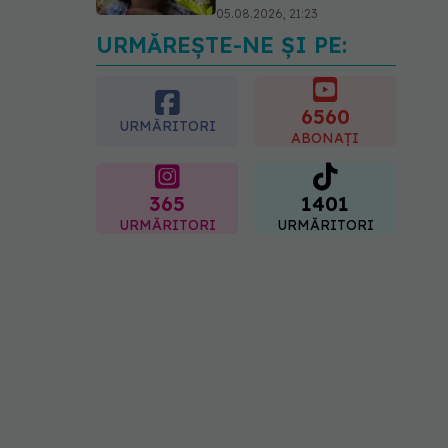
05.08.2026, 21:23
URMĂREȘTE-NE ȘI PE:
Prof. dr. Valeriu Gheorghiță
intră în Board-ul Editorial
al revistei Scientific
Reports, din Nature
6560
URMĂRITORI
Portfolio
ABONAȚI
05.08.2026, 21:09
365
1401
URMĂRITORI
URMĂRITORI