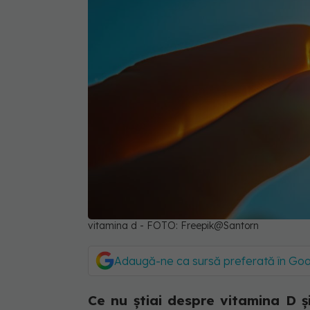
vitamina d - FOTO: Freepik@Santorn
Adaugă-ne ca sursă preferată în Go
Ce nu știai despre vitamina D ș