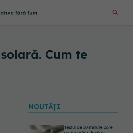
native fără fum
 solară. Cum te
NOUTĂȚI
Testul de 10 minute care
poate arăta dacă ai