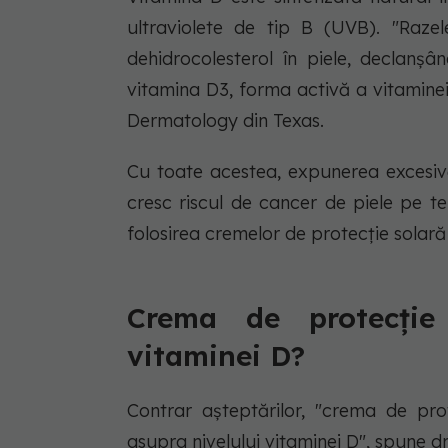
ultraviolete de tip B (UVB). "Raze
dehidrocolesterol în piele, declanș
vitamina D3, forma activă a vitaminei
Dermatology din Texas.
Cu toate acestea, expunerea excesivă
cresc riscul de cancer de piele pe t
folosirea cremelor de protecție solar
Crema de protecție 
vitaminei D?
Contrar așteptărilor,
"crema de prot
asupra nivelului vitaminei D", spune d