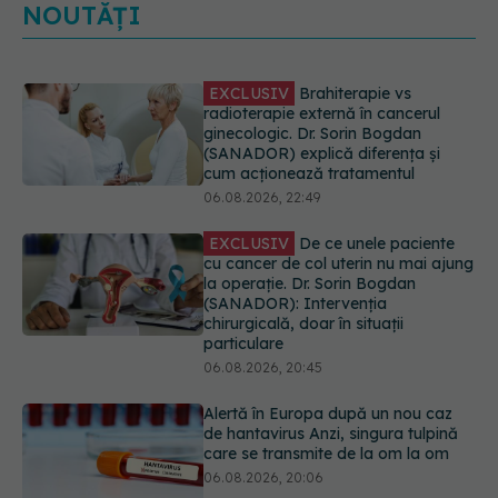
NOUTĂȚI
EXCLUSIV
De ce unele paciente
cu cancer de col uterin nu mai ajung
la operație. Dr. Sorin Bogdan
(SANADOR): Intervenția
chirurgicală, doar în situații
particulare
06.08.2026, 20:45
Alertă în Europa după un nou caz
de hantavirus Anzi, singura tulpină
care se transmite de la om la om
06.08.2026, 20:06
Mii de angajați din Sănătate ar
putea primi salarii mai mari.
Sindicatele cer schimbarea legii
06.08.2026, 19:26