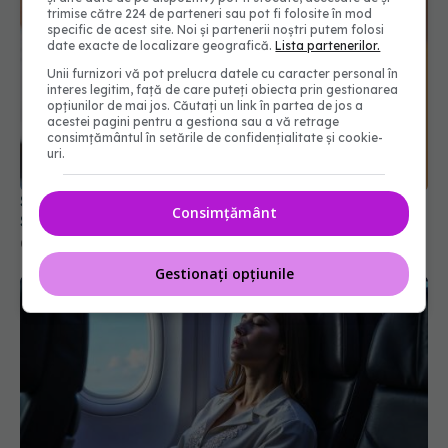
trimise către 224 de parteneri sau pot fi folosite în mod
specific de acest site. Noi și partenerii noștri putem folosi
date exacte de localizare geografică.
Lista partenerilor.
Unii furnizori vă pot prelucra datele cu caracter personal în
interes legitim, față de care puteți obiecta prin gestionarea
opțiunilor de mai jos. Căutați un link în partea de jos a
acestei pagini pentru a gestiona sau a vă retrage
consimțământul în setările de confidențialitate și cookie-
Scabie (râie): ce este și cum se transmite.
uri.
Simptomele încep în 4 - 6 săptămâni
09 ian 2026, 18:32
Consimțământ
Gestionați opțiunile