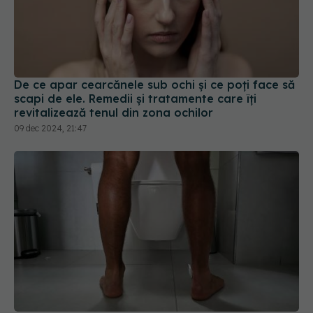
De ce apar cearcănele sub ochi și ce poți face să
scapi de ele. Remedii și tratamente care îți
revitalizează tenul din zona ochilor
09 dec 2024, 21:47
Greșeala frecventă pe care o fac bărbații după
urinare
27 mar 2026, 17:24