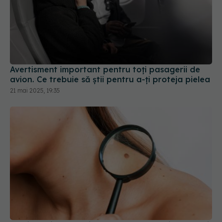
Avertisment important pentru toți pasagerii de
avion. Ce trebuie să știi pentru a-ți proteja pielea
21 mai 2025, 19:35
Alunițele și petele pigmentare: care e diferența și
când trebuie să mergi la medic. Primul semn că ai
o aluniță periculoasă