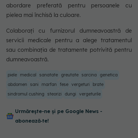
abordare preferată pentru persoanele cu
pielea mai închisă la culoare.
Colaborați cu furnizorul dumneavoastră de
servicii medicale pentru a alege tratamentul
sau combinația de tratamente potrivită pentru
dumneavoastră.
piele
medical
sanatate
greutate
sarcina
genetica
abdomen
sani
marfan
fese
vergeturi
brate
sindromul cushing
steorizi
dungi
vergeturile
Urmărește-ne și pe Google News -
abonează‑te!