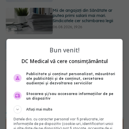
EXCLUSIV
Cancerele ginecologice
care pot fi tratate fără operație. Dr.
Sorin Bogdan (SANADOR): Chirurgia
este indicată doar punctual, pentru
anumite categorii de paciente
06.08.2026, 19:05
URMĂREȘTE-NE ȘI PE:
EXCLUSIV
Brahiterapie vs
radioterapie externă în cancerul
Bun venit!
ginecologic. Dr. Sorin Bogdan
6560
(SANADOR) explică diferența și
URMĂRITORI
DC Medical vă cere consimțământul
cum acționează tratamentul
ABONAȚI
06.08.2026, 22:49
Publicitate și conținut personalizat, măsurători
ale publicității și de conținut, cercetarea
365
1401
audienței și dezvoltarea serviciilor
URMĂRITORI
URMĂRITORI
Stocarea și/sau accesarea informațiilor de pe
ARTICOLE SIMILARE
un dispozitiv
Aflați mai multe
Datele dvs. cu caracter personal vor fi prelucrate, iar
informațiile de pe dispozitiv (cookie-uri, identificatori unici
și alte date de pe dispozitiv) pot fi stocate, accesate de și