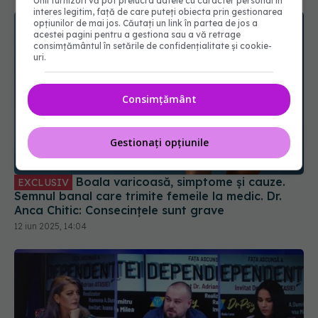
Unii furnizori vă pot prelucra datele cu caracter personal în
interes legitim, față de care puteți obiecta prin gestionarea
opțiunilor de mai jos. Căutați un link în partea de jos a
acestei pagini pentru a gestiona sau a vă retrage
consimțământul în setările de confidențialitate și cookie-
uri.
Consimțământ
Gestionați opțiunile
Boala varicoasă, simptome și cauze.
EXCLUSIV
Semnul banal care trimite femeile la medic. Dr.
Anca Chitic: Consecințele sunt grave
12 iun 2025, 14:04