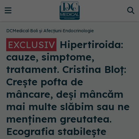
DCMedical
›
Boli și Afecțiuni
›
Endocrinologie
Hipertiroida:
EXCLUSIV
cauze, simptome,
tratament. Cristina Bloț:
Crește pofta de
mâncare, deși mâncăm
mai multe slăbim sau ne
menținem greutatea.
Ecografia stabilește