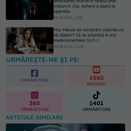
ambulanță atacat în timpul unei
misiuni în Cluj. Șoferul a ajuns la
operație.
09.08.2026, 12:55
Mai trebuie să numărăm caloriile ca
să slăbim? Ce se schimbă în era
medicamentelor GLP-1
09.08.2026, 12:00
URMĂREȘTE-NE ȘI PE:
Prof. univ. dr. Cătălina Poiană (CMR),
avertisment după ambulanța
atacată în Cluj: Fake news-ul nu
6560
este inofensiv
URMĂRITORI
ABONAȚI
09.08.2026, 14:05
365
1401
URMĂRITORI
URMĂRITORI
ARTICOLE SIMILARE