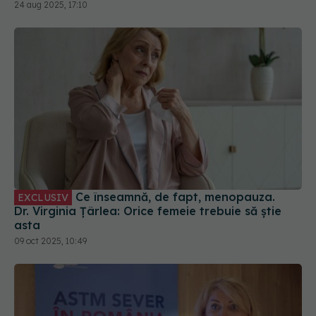
24 aug 2025, 17:10
Ce înseamnă, de fapt, menopauza.
EXCLUSIV
Dr. Virginia Țârlea: Orice femeie trebuie să știe
asta
09 oct 2025, 10:49