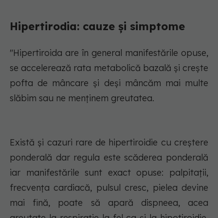
Hipertirodia: cauze și simptome
"Hipertiroida are în general manifestările opuse,
se accelerează rata metabolică bazală și crește
pofta de mâncare și deși mâncăm mai multe
slăbim sau ne menținem greutatea.
Există și cazuri rare de hipertiroidie cu creștere
ponderală dar regula este scăderea ponderală
iar manifestările sunt exact opuse: palpitații,
frecvența cardiacă, pulsul cresc, pielea devine
mai fină, poate să apară dispneea, acea
greutate la respirație la fel ca și la hipotiroidie,