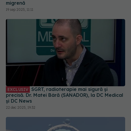
migrenă
19 sep 2025, 11:11
SGRT, radioterapie mai sigură și
EXCLUSIV
precisă. Dr. Matei Bâră (SANADOR), la DC Medical
și DC News
22 dec 2025, 19:32