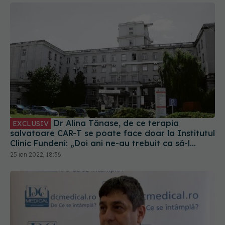
Dr Alina Tănase, de ce terapia
EXCLUSIV
salvatoare CAR-T se poate face doar la Institutul
Clinic Fundeni: „Doi ani ne-au trebuit ca să-l
acredităm”. VIDEO
25 ian 2022, 18:36