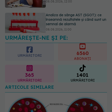
08.08.2026, 11:00
Diagnosticele de autism la fete au
crescut după pandemia de COVID-
19
08.08.2026, 15:00
URMĂREȘTE-NE ȘI PE:
6560
URMĂRITORI
ABONAȚI
365
1401
URMĂRITORI
URMĂRITORI
ARTICOLE SIMILARE