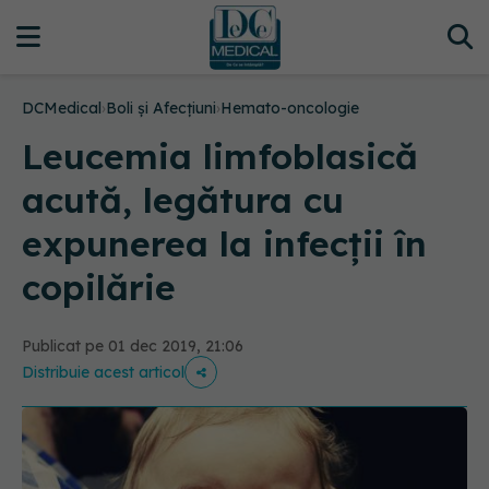
DCMedical
›
Boli și Afecțiuni
›
Hemato-oncologie
Leucemia limfoblasică
acută, legătura cu
expunerea la infecții în
copilărie
Publicat pe 01 dec 2019, 21:06
Distribuie acest articol