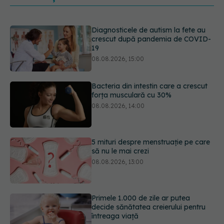
Bacteria din intestin care a crescut
forța musculară cu 30%
08.08.2026, 14:00
5 mituri despre menstruație pe care
să nu le mai crezi
08.08.2026, 13:00
Primele 1.000 de zile ar putea
decide sănătatea creierului pentru
întreaga viață
08.08.2026, 12:00
Analiza de sânge AST (SGOT): ce
înseamnă rezultatele și când sunt un
semnal de alarmă