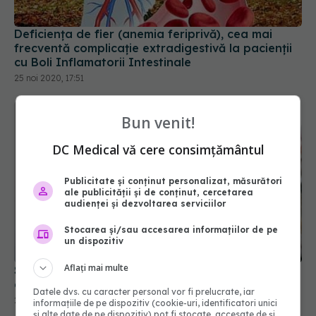
Deficiența de fier (anemia feriprivă), cea mai
frecventă complicație extradigestivă la pacienții
cu Boli Inflamatorii Intestinale
25 noi 2020, 17:51
Bun venit!
DC Medical vă cere consimțământul
Publicitate și conținut personalizat, măsurători
ale publicității și de conținut, cercetarea
audienței și dezvoltarea serviciilor
Stocarea și/sau accesarea informațiilor de pe
un dispozitiv
Aflați mai multe
Sângerarea nazală: de ce apare și ce boli grave
ascunde
Datele dvs. cu caracter personal vor fi prelucrate, iar
23 mar 2022, 09:47
informațiile de pe dispozitiv (cookie-uri, identificatori unici
și alte date de pe dispozitiv) pot fi stocate, accesate de și