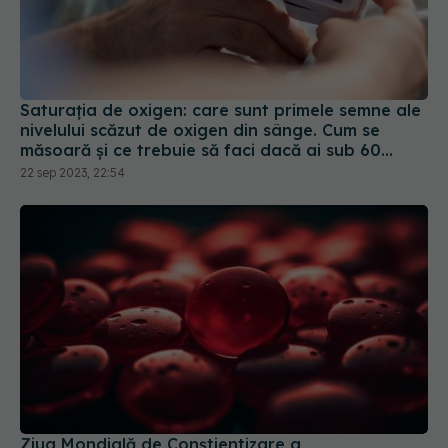
Saturația de oxigen: care sunt primele semne ale
nivelului scăzut de oxigen din sânge. Cum se
măsoară și ce trebuie să faci dacă ai sub 60
mmHG
22 sep 2023, 22:54
Ziua Mondială de Conștientizare a