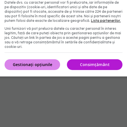
entală au evuat în așa măsură, încât la
Datele dvs. cu caracter personal vor fi prelucrate, iar informațiile de
pe dispozitiv (cookie-uri, identificatori unici și alte date de pe
cătura virală nu mai poate fi detectată iar ei nu
dispozitiv) pot fi stocate, accesate de și trimise către 224 de parteneri
sau pot fi folosite în mod specific de acest site. Noi și partenerii noștri
a.
putem folosi date exacte de localizare geografică.
Lista partenerilor.
Unii furnizori vă pot prelucra datele cu caracter personal în interes
ersoane infectate care s-au vindecat complet.
legitim, față de care puteți obiecta prin gestionarea opțiunilor de mai
jos. Căutați un link în partea de jos a acestei pagini pentru a gestiona
sau a vă retrage consimțământul în setările de confidențialitate și
cookie-uri.
Gestionați opțiunile
Consimțământ