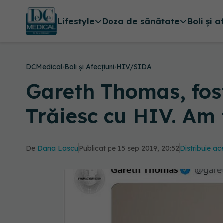
Lifestyle
Doza de sănătate
Boli și a
DCMedical
›
Boli și Afecțiuni
›
HIV/SIDA
Gareth Thomas, fost
Trăiesc cu HIV. Am 
De
Dana Lascu
Publicat pe 15 sep 2019, 20:52
Distribuie ace