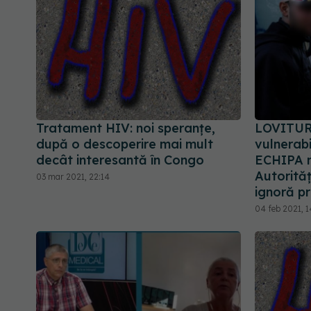
Tratament HIV: noi speranțe,
LOVITUR
după o descoperire mai mult
vulnerab
decât interesantă în Congo
ECHIPA 
Autorită
03 mar 2021, 22:14
ignoră p
04 feb 2021, 1