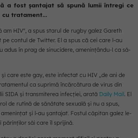
că a fost șantajat să spună lumii întregi ce
ă cu tratament...
că am HIV", a spus starul de rugby galez Gareth
 pe contul de Twitter. El a spus că cei care l-au
au adus în prag de sinucidere, amenințându-l ca să-
și care este gay, este infectat cu HIV „de ani de
 tratamentul ca suprimă încărcătura de virus din
i SIDA și transmiterea infecției, arată
Daily Mail
. El
trol de rutină de sănătate sexuală și nu a spus,
au amenințat și l-au șantajat. Fostul căpitan galez le-
 părinților săi care îl sprijină.