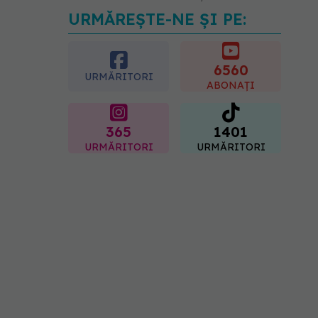
URMĂREȘTE-NE ȘI PE:
Medicii de la Fundeni
demontează unul dintre
cele mai răspândite mituri
despre diabet
6560
URMĂRITORI
06.08.2026, 11:52
ABONAȚI
365
1401
URMĂRITORI
URMĂRITORI