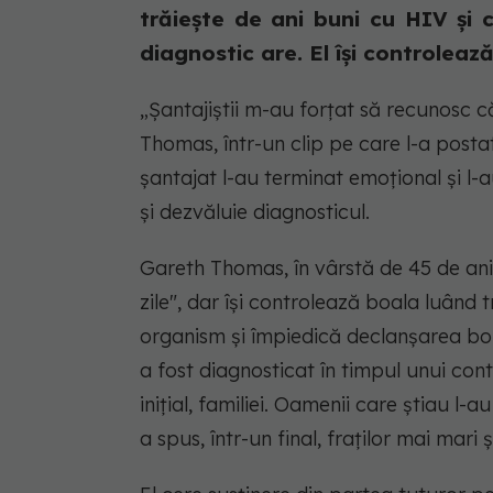
trăiește de ani buni cu HIV și 
diagnostic are. El își controleaz
„Șantajiștii m-au forțat să recunosc 
Thomas, într-un clip pe care l-a postat
șantajat l-au terminat emoțional și l-
și dezvăluie diagnosticul.
Gareth Thomas, în vârstă de 45 de ani 
zile", dar își controlează boala luând
organism și împiedică declanșarea boli
a fost diagnosticat în timpul unui con
inițial, familiei. Oamenii care știau l-
a spus, într-un final, fraților mai mari și