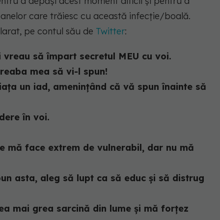
entru a depăși acest moment dificil și pentru a
nelor care trăiesc cu această infecție/boală.
clarat, pe contul său de
Twitter
:
 vreau să împart secretul MEU cu voi.
treaba mea să vi-l spun!
viața un iad, amenințând că vă spun înainte să
dere în voi.
e mă face extrem de vulnerabil, dar nu mă
un asta, aleg să lupt ca să educ și să distrug
cea mai grea sarcină din lume și mă forțez