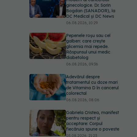
ginecologice. Dr. Sorin
Bogdan (SANADOR), la
DC Medical și DC News
06.08.2026, 10:29
Pepenele roșu sau cel
galben: care crește
glicemia mai repede.
Răspunsul unui medic
diabetolog
06.08.2026, 09:36
Adevărul despre
tratamentul cu doze mari
de Vitamina D în cancerul
colorectal
06.08.2026, 08:06
Gabriela Cristea, manifest
pentru respect și
acceptare: Corpul
fiecăruia spune o poveste
05.08.2026, 21:23