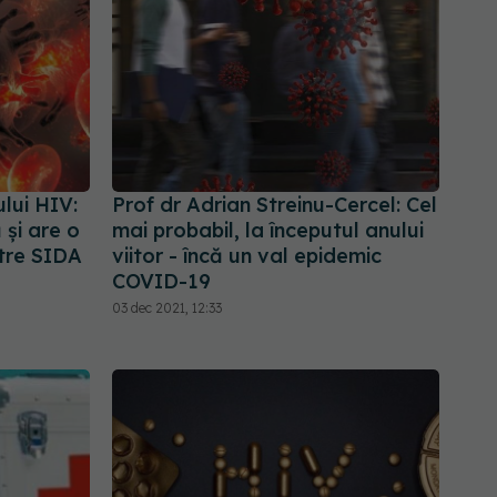
lui HIV:
Prof dr Adrian Streinu-Cercel: Cel
 și are o
mai probabil, la începutul anului
tre SIDA
viitor - încă un val epidemic
COVID-19
03 dec 2021, 12:33