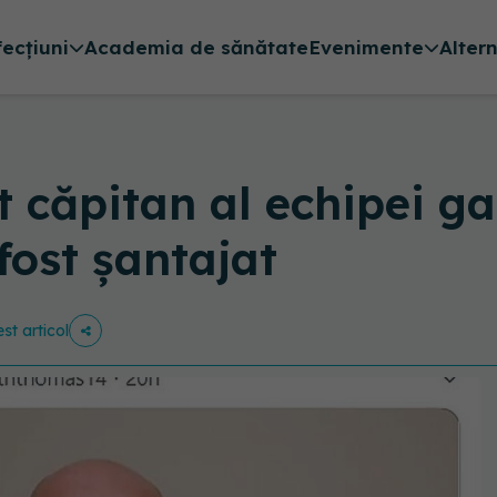
fecțiuni
Academia de sănătate
Evenimente
Alter
 căpitan al echipei ga
fost șantajat
st articol