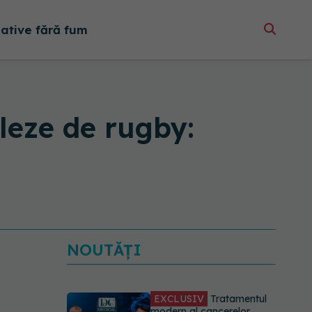
native fără fum
leze de rugby:
NOUTĂȚI
EXCLUSIV
Tratamentul
modern al cancerelor