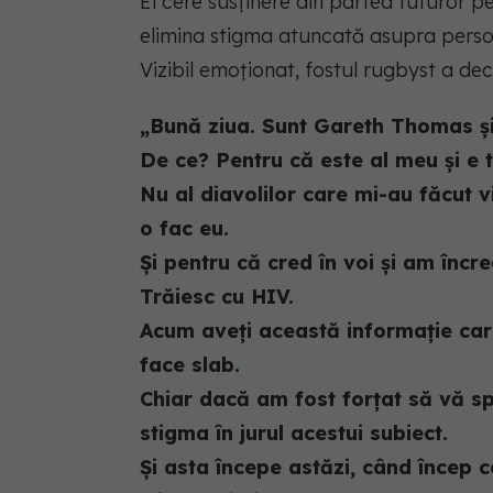
El cere susținere din partea tuturor p
elimina stigma atuncată asupra persoa
Vizibil emoționat, fostul rugbyst a de
„Bună ziua. Sunt Gareth Thomas și
De ce? Pentru că este al meu și e 
Nu al diavolilor care mi-au făcut 
o fac eu.
Și pentru că cred în voi și am încre
Trăiesc cu HIV.
Acum aveți această informație car
face slab.
Chiar dacă am fost forțat să vă sp
stigma în jurul acestui subiect.
Și asta începe astăzi, când încep 