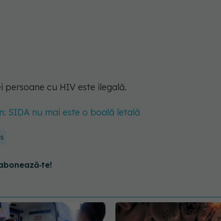
ei persoane cu HIV este ilegală.
n: SIDA nu mai este o boală letală
s
abonează‑te!