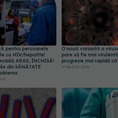
Ă pentru persoanele
O nouă variantă a virusu
ile cu HIV/hepatite!
pare să fie mai virulentă
mobilă ARAS, ÎNCHISĂ!
progresie mai rapidă că
țile din SĂNĂTATE
07 feb 2022, 20:55
roblema
4:18