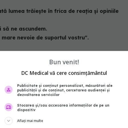
ă lumea trăiește în frica de reația și opiniile
i să ne ascundem.
 mare nevoie de suportul vostru".
Bun venit!
DC Medical vă cere consimțământul
tacă sistemul imunitar al organismului. Cei
rspectiva sumbră de altădată.
Publicitate și conținut personalizat, măsurători ale
publicității și de conținut, cercetarea audienței și
dezvoltarea serviciilor
oate fi controlată complet, tratamentele în cauză
Stocarea și/sau accesarea informațiilor de pe un
dispozitiv
Aflați mai multe