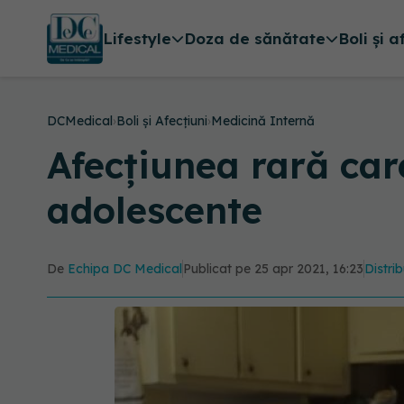
Lifestyle
Doza de sănătate
Boli și a
DCMedical
›
Boli și Afecțiuni
›
Medicină Internă
Afecțiunea rară car
adolescente
De
Echipa DC Medical
Publicat pe 25 apr 2021, 16:23
Distrib