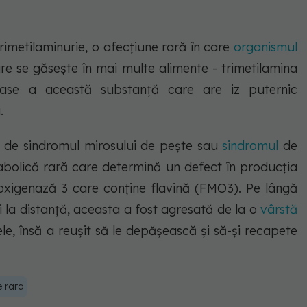
rimetilaminurie, o afecțiune rară în care
organismul
se găsește în mai multe alimente - trimetilamina
oase a această substanță care are iz puternic
.
le de sindromul mirosului de pește sau
sindromul
de
abolică rară care determină un defect în producția
xigenază 3 care conține flavină (FMO3). Pe lângă
ei la distanță, aceasta a fost agresată de la o
vârstă
ele, însă a reușit să le depășească și să-și recapete
e rara