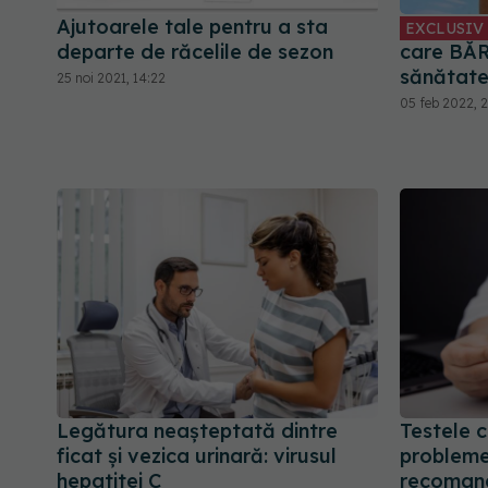
Ajutoarele tale pentru a sta
EXCLUSIV
departe de răcelile de sezon
care BĂR
sănătat
25 noi 2021, 14:22
05 feb 2022, 2
Legătura neașteptată dintre
Testele c
ficat și vezica urinară: virusul
probleme
hepatitei C
recoman