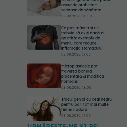
ascunde probleme
serioase de sănătate
08.08.2026, 20:00
Ce poți mânca și ce
trebuie să eviți dacă ai
gastrită: exemplu de
meniu care reduce
inflamația stomacului
08.08.2026, 19:00
Microplasticele pot
traversa bariera
placentară și modifica
hormonii
08.08.2026, 18:00
Trucul genial cu ceai negru
pentru păr. Tot mai multe
femei îl adoră
08.08.2026, 17:00
URMĂREȘTE-NE ȘI PE: