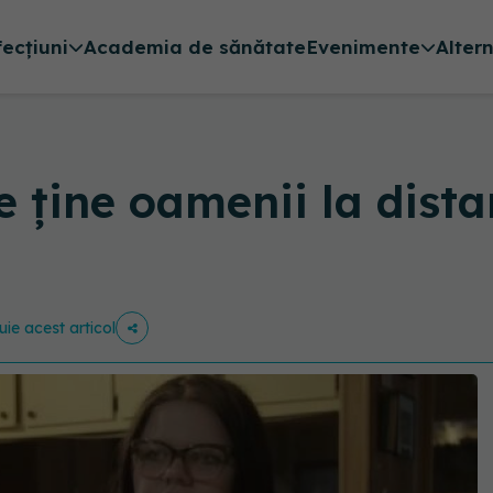
fecțiuni
Academia de sănătate
Evenimente
Alter
e ține oamenii la dist
uie acest articol