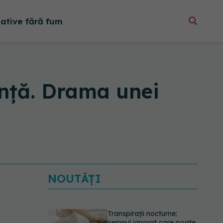
native fără fum
anță. Drama unei
NOUTĂȚI
Transpirații nocturne:
semnul ignorat care poate