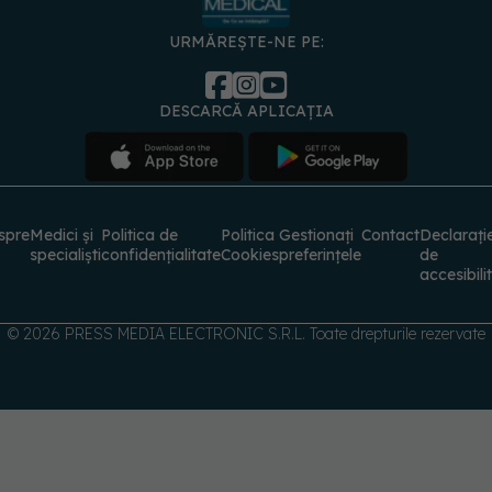
URMĂREȘTE-NE PE:
DESCARCĂ APLICAȚIA
spre
Medici și
Politica de
Politica
Gestionați
Contact
Declarați
specialiști
confidențialitate
Cookies
preferințele
de
accesibili
© 2026 PRESS MEDIA ELECTRONIC S.R.L. Toate drepturile rezervate