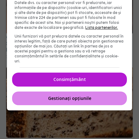
Datele dvs. cu caracter personal vor fi prelucrate, iar
informațiile de pe dispozitiv (cookie-uri, identificatori unici
și alte date de pe dispozitiv) pot fi stocate, accesate de și
trimise către 224 de parteneri sau pot fi folosite în mod
specific de acest site. Noi și partenerii noștri putem folosi
date exacte de localizare geografică.
Lista partenerilor.
Colecistul și criza de FIERE, care e principalul
Unii furnizori vă pot prelucra datele cu caracter personal în
SIMPTOM și când trebuie OPERAT: Se poate trăi
interes legitim, față de care puteți obiecta prin gestionarea
FĂRĂ vezica biliară
opțiunilor de mai jos. Căutați un link în partea de jos a
acestei pagini pentru a gestiona sau a vă retrage
29 apr 2022, 22:49
consimțământul în setările de confidențialitate și cookie-
uri.
Consimțământ
Gestionați opțiunile
Primul centru din România care va angaja adulți