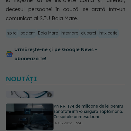
la ingestie să se instaleze coma și, ulterior,
decesul persoanei în cauză, se arată într-un
comunicat al SJU Baia Mare.
spital
pacient
Baia Mare
internare
ciuperci
intixicatie
Urmărește-ne și pe Google News -
abonează‑te!
NOUTĂȚI
PNRR: 174 de milioane de lei pentru
sănătate într-o singură săptămână.
Ce spitale primesc bani
07.08.2026, 16:41