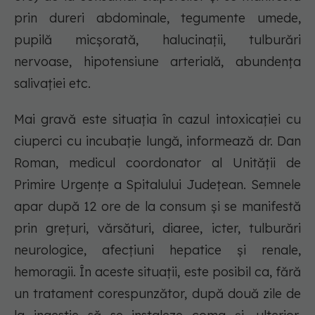
prin dureri abdominale, tegumente umede,
pupilă micșorată, halucinații, tulburări
nervoase, hipotensiune arterială, abundența
salivației etc.
Mai gravă este situația în cazul intoxicației cu
ciuperci cu incubație lungă, informează dr. Dan
Roman, medicul coordonator al Unității de
Primire Urgențe a Spitalului Județean. Semnele
apar după 12 ore de la consum și se manifestă
prin grețuri, vărsături, diaree, icter, tulburări
neurologice, afecțiuni hepatice și renale,
hemoragii. În aceste situații, este posibil ca, fără
un tratament corespunzător, după două zile de