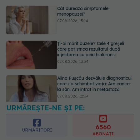
Cât durează simptomele
menopauzei?
07.08.2026, 15:14
Ți-ai mărit buzele? Cele 4 greșeli
care pot strica rezultatul după
injectarea cu acid hialuronic
07.08.2026, 13:54
Alina Pușcău dezvăluie diagnosticul
care i-a schimbat viața: Am cancer
la sân. Am intrat în metastază
07.08.2026, 12:39
URMĂREȘTE-NE ȘI PE:
Dieta care poate crește brusc
colesterolul. Cine este mai expus
07.08.2026, 17:22
6560
URMĂRITORI
ABONAȚI