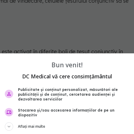
rmal de vindecare, celulele țesutului conjunctiv să se
te activat în diferite boli de țesut conjunctiv în
 leagă de ADN în celulele țesutului conjunctiv și le
Bun venit!
prelungită a componentelor țesutului", explică Dr.
DC Medical vă cere consimțământul
Publicitate și conținut personalizat, măsurători ale
publicității și de conținut, cercetarea audienței și
dezvoltarea serviciilor
n fibroză, deoarece factorii implicați în depunerea
ificați. Ceea ce a au descoperit de data asta
Stocarea și/sau accesarea informațiilor de pe un
dispozitiv
central într-o rețea de factori care controlează
Aflați mai multe