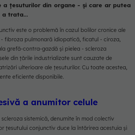
e a țesuturilor din organe - și care ar putea
a trata...
nctiv este o problemă în cazul bolilor cronice ale
- fibroza pulmonară idiopatică, ficatul - ciroza,
boala grefă-contra-gazdă și pielea - scleroza
ele din țările industrializate sunt cauzate de
rizări ulterioare ale țesuturilor. Cu toate acestea,
nte eficiente disponibile.
esivă a anumitor celule
fi scleroza sistemică, denumite în mod colectiv
or țesutului conjunctiv duce la întărirea acestuia și