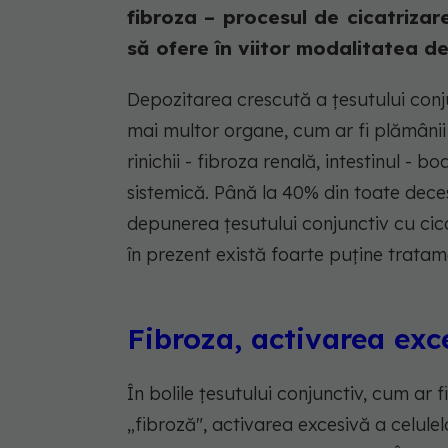
fibroza – procesul de cicatrizar
să ofere în viitor modalitatea de 
Depozitarea crescută a țesutului conju
mai multor organe, cum ar fi plămânii 
rinichii - fibroza renală, intestinul - 
sistemică. Până la 40% din toate deces
depunerea țesutului conjunctiv cu cicat
în prezent există foarte puține tratame
Fibroza, activarea exc
În bolile țesutului conjunctiv, cum ar 
„fibroză", activarea excesivă a celulel