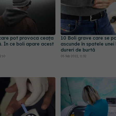
 care pot provoca ceața
10 Boli grave care se p
. În ce boli apare acest
ascunde în spatele unei
dureri de burtă
2:10
05 feb 2022, 11:32