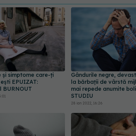
 și simptome care-ți
Gândurile negre, devas
 ești EPUIZAT:
la bărbații de vârstă mij
ul BURNOUT
mai repede anumite boli
STUDIU
5:01
28 ian 2022, 16:26