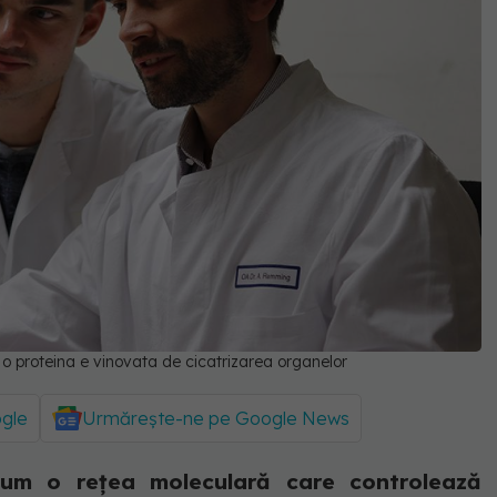
 proteina e vinovata de cicatrizarea organelor
ogle
Urmărește-ne pe Google News
acum o rețea moleculară care controlează