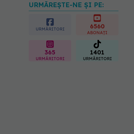
URMĂREȘTE-NE ȘI PE:
Fereastra alimentară de
opt ore ar putea ajuta
creierul femeilor de peste
50 de ani
6560
URMĂRITORI
08.08.2026, 10:00
ABONAȚI
365
1401
URMĂRITORI
URMĂRITORI