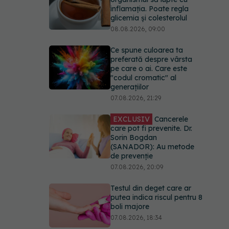
inflamația. Poate regla
glicemia și colesterolul
08.08.2026, 09:00
Ce spune culoarea ta
preferată despre vârsta
pe care o ai. Care este
"codul cromatic" al
generațiilor
07.08.2026, 21:29
EXCLUSIV
Cancerele
care pot fi prevenite. Dr.
Sorin Bogdan
(SANADOR): Au metode
de prevenție
07.08.2026, 20:09
Testul din deget care ar
putea indica riscul pentru 8
boli majore
07.08.2026, 18:34