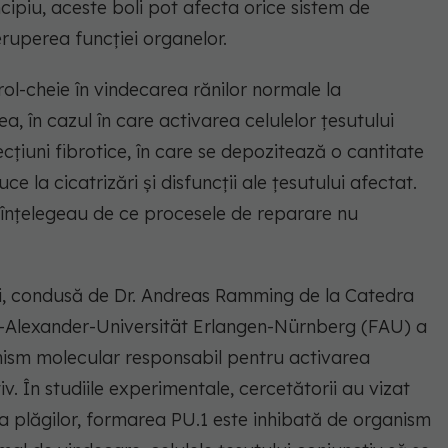
ncipiu, aceste boli pot afecta orice sistem de
eruperea funcției organelor.
rol-cheie în vindecarea rănilor normale la
, în cazul în care activarea celulelor țesutului
cțiuni fibrotice, în care se depozitează o cantitate
 la cicatrizări și disfuncții ale țesutului afectat.
u înțelegeau de ce procesele de reparare nu
ri, condusă de Dr. Andreas Ramming de la Catedra
ch-Alexander-Universität Erlangen-Nürnberg (FAU) a
nism molecular responsabil pentru activarea
iv. În studiile experimentale, cercetătorii au vizat
a plăgilor, formarea PU.1 este inhibată de organism