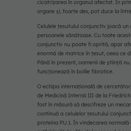
cicatrizarea în organul afectat. În pri
organe și, foarte des, pot duce la într
Celulele țesutului conjunctiv joacă un 
persoanele sănătoase. Cu toate acestea
conjunctiv nu poate fi oprită, apar afe
enormă de matrice în țesut, ceea ce duce
Până în prezent, oamenii de știință n
funcționează în bolile fibrotice.
O echipa internațională de cercetăto
de Medicină Internă III de la Friedri
fost în măsură să descifreze un meca
continuă a celulelor țesutului conjunct
proteina PU.1. În vindecarea normală 