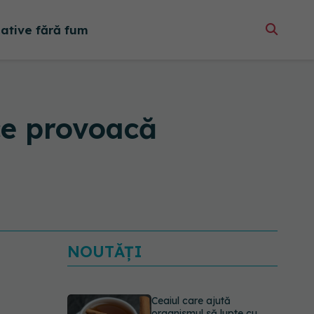
native fără fum
 ce provoacă
NOUTĂȚI
Ceaiul care ajută
organismul să lupte cu