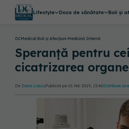
Lifestyle
Doza de sănătate
Boli și a
DCMedical
›
Boli și Afecțiuni
›
Medicină Internă
Speranță pentru cei
cicatrizarea organe
De
Dana Lascu
Publicat pe 01 feb 2019, 13:46
Distribuie ace