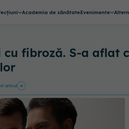
fecțiuni
Academia de sănătate
Evenimente
Alter
 cu fibroză. S-a aflat
lor
st articol