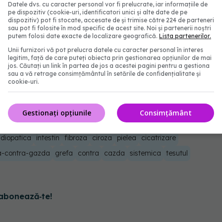
Datele dvs. cu caracter personal vor fi prelucrate, iar informațiile de
pe dispozitiv (cookie-uri, identificatori unici și alte date de pe
ră", explică Ramming, într-un
material
dat
dispozitiv) pot fi stocate, accesate de și trimise către 224 de parteneri
sau pot fi folosite în mod specific de acest site. Noi și partenerii noștri
iversität Erlangen-Nürnberg.
putem folosi date exacte de localizare geografică.
Lista partenerilor.
Unii furnizori vă pot prelucra datele cu caracter personal în interes
e prăbușește". Această abordare a fost deja testată
legitim, față de care puteți obiecta prin gestionarea opțiunilor de mai
jos. Căutați un link în partea de jos a acestei pagini pentru a gestiona
menit să trateze mai bine fibroza, alimentând
sau a vă retrage consimțământul în setările de confidențialitate și
cookie-uri.
hibarea PU.1 ar putea fi în curând lansate.
Gestionați opțiunile
Consimțământ
idiopatica
intestin
fibroza
ciroza
pielea
cicatrizare
a-contra-gazda
grefa
contra
cazda
sistemica
tesutul
abonează‑te!