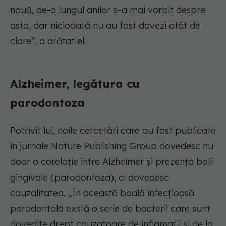
nouă, de-a lungul anilor s–a mai vorbit despre
asta, dar niciodată nu au fost dovezi atât de
clare”, a arătat el.
Alzheimer, legătura cu
parodontoza
Potrivit lui, noile cercetări care au fost publicate
în jurnale Nature Publishing Group dovedesc nu
doar o corelație între Alzheimer și prezența bolii
gingivale (parodontoza), ci dovedesc
cauzalitatea. „În această boală infecțioasă
parodontală exstă o serie de bacterii care sunt
dovedite drept cauzatoare de inflamații și de la