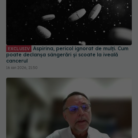
Aspirina, pericol ignorat de mulți. Cum
EXCLUSIV
poate declanșa sângerări și scoate la iveală
cancerul
16 ian 2026, 21:50
Inteligența artificială în medicină.
EXCLUSIV
George Cristian Curcă, directorul INML, la
Academia de Sănătate