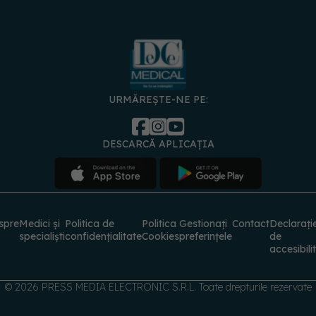
URMĂREȘTE-NE PE:
DESCARCĂ APLICAȚIA
spre
Medici și
Politica de
Politica
Gestionați
Contact
Declarați
specialiști
confidențialitate
Cookies
preferințele
de
accesibili
© 2026 PRESS MEDIA ELECTRONIC S.R.L. Toate drepturile rezervate