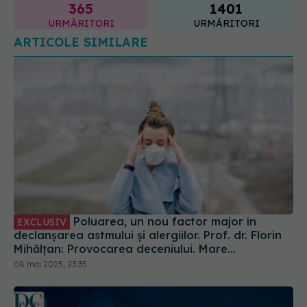
Poluarea, un nou factor major în
EXCLUSIV
declanșarea astmului și alergiilor. Prof. dr. Florin
Mihălțan: Provocarea deceniului. Mare
amenințare
08 mai 2025, 23:35