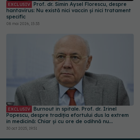
Burnout în spitale. Prof. dr. Irinel
EXCLUSIV
Popescu, despre tradiția efortului dus la extrem
în medicină: Chiar și cu ore de odihnă nu
recuperăm
30 oct 2025, 19:51