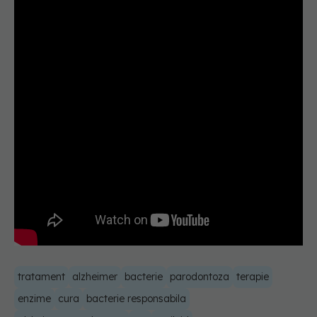
tratament
alzheimer
bacterie
parodontoza
terapie
enzime
cura
bacterie responsabila