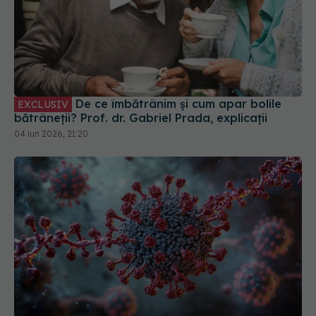
De ce îmbătrânim și cum apar bolile
EXCLUSIV
bătrâneții? Prof. dr. Gabriel Prada, explicații
04 iun 2026, 21:20
Prof. dr. Simin Aysel Florescu, despre
EXCLUSIV
hantavirus: Nu există nici vaccin și nici tratament
specific
08 mai 2026, 15:33