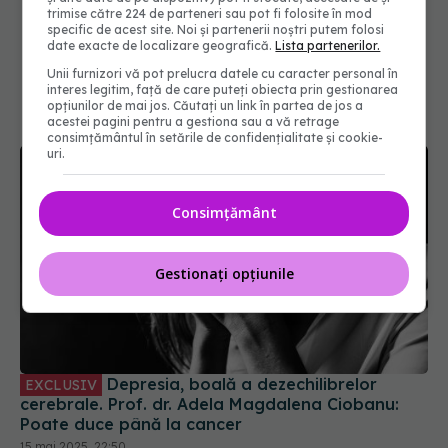
trimise către 224 de parteneri sau pot fi folosite în mod
specific de acest site. Noi și partenerii noștri putem folosi
date exacte de localizare geografică.
Lista partenerilor.
Unii furnizori vă pot prelucra datele cu caracter personal în
interes legitim, față de care puteți obiecta prin gestionarea
opțiunilor de mai jos. Căutați un link în partea de jos a
acestei pagini pentru a gestiona sau a vă retrage
consimțământul în setările de confidențialitate și cookie-
uri.
Consimțământ
Gestionați opțiunile
Depresia, boală a dezechilibrelor
EXCLUSIV
cerebrale. Prof. dr. Adela Magdalena Ciobanu:
Poate duce până la cancer
15 mai 2025, 22:50