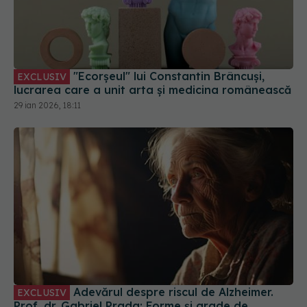
"Ecorșeul" lui Constantin Brâncuși,
EXCLUSIV
lucrarea care a unit arta și medicina românească
29 ian 2026, 18:11
Adevărul despre riscul de Alzheimer.
EXCLUSIV
Prof. dr. Gabriel Prada: Forme și grade de
severitate diferite
04 iun 2026, 23:42