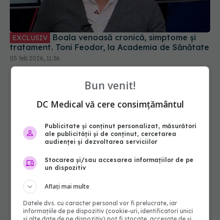
tratament. Toni Feodor, la Academia de Sănătate
05 feb 2026, 11:36
Bun venit!
DC Medical vă cere consimțământul
Publicitate și conținut personalizat, măsurători
ale publicității și de conținut, cercetarea
audienței și dezvoltarea serviciilor
Stocarea și/sau accesarea informațiilor de pe
un dispozitiv
Aflați mai multe
Datele dvs. cu caracter personal vor fi prelucrate, iar
informațiile de pe dispozitiv (cookie-uri, identificatori unici
și alte date de pe dispozitiv) pot fi stocate, accesate de și