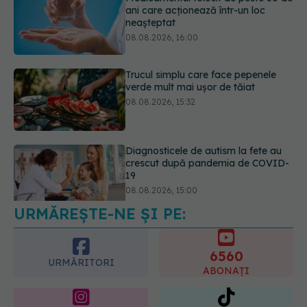
Trucul simplu care face pepenele
verde mult mai ușor de tăiat
08.08.2026, 15:32
Diagnosticele de autism la fete au
crescut după pandemia de COVID-
19
08.08.2026, 15:00
URMĂREȘTE-NE ȘI PE:
Microplasticele pot traversa bariera
placentară și modifica hormonii
08.08.2026, 18:00
6560
URMĂRITORI
ABONAȚI
365
1401
URMĂRITORI
URMĂRITORI
ARTICOLE SIMILARE