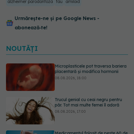
alzheimer parodontoza
tau
amiloid
Urmărește-ne și pe Google News -
abonează‑te!
NOUTĂȚI
Trucul genial cu ceai negru pentru
păr. Tot mai multe femei îl adoră
08.08.2026, 17:00
Medicamentul folosit de peste 60 de
ani care acționează într-un loc
neașteptat
08.08.2026, 16:00