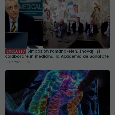
Simpozion româno-elen. Inovații și
EXCLUSIV
colaborare în medicină, la Academia de Sănătate
12 iun 2025, 11:35
Videocapsula digestivă, investigație
EXCLUSIV
modernă, dar cu indicații limitate. Dr. Răzvan