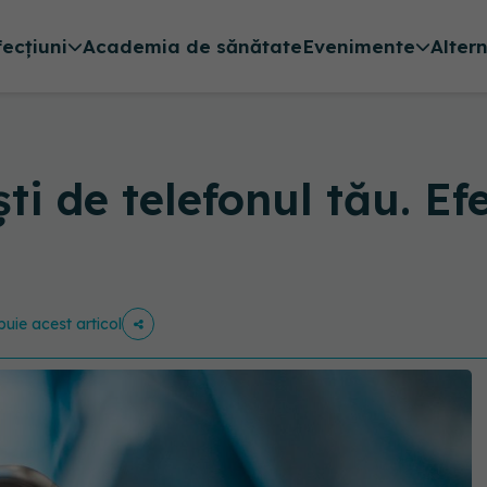
fecțiuni
Academia de sănătate
Evenimente
Alter
ti de telefonul tău. Ef
ibuie acest articol