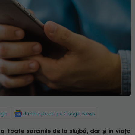
ogle
Urmărește-ne pe Google News
ai toate sarcinile de la slujbă, dar și în viața