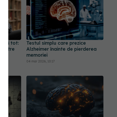
tești tot:
Testul simplu care prezice
 dintre
Alzheimer înainte de pierderea
memoriei
04 mar 2026, 10:17