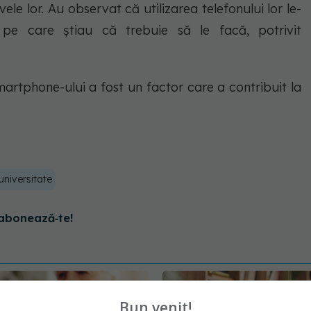
ele lor. Au observat că utilizarea telefonului lor le-
 pe care știau că trebuie să le facă, potrivit
martphone-ului a fost un factor care a contribuit la
universitate
abonează‑te!
Bun venit!