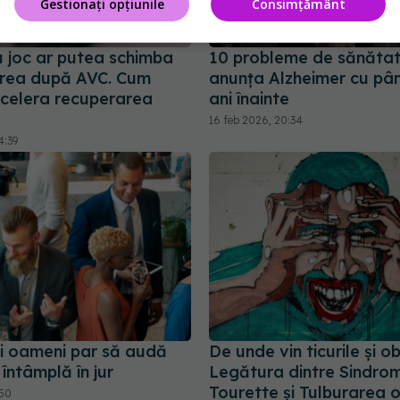
Gestionați opțiunile
Consimțământ
u joc ar putea schimba
10 probleme de sănătat
rea după AVC. Cum
anunța Alzheimer cu pân
celera recuperarea
ani înainte
16 feb 2026, 20:34
4:39
ii oameni par să audă
De unde vin ticurile și ob
 întâmplă în jur
Legătura dintre Sindro
Tourette și Tulburarea 
:50