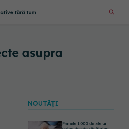
native fără fum
ecte asupra
NOUTĂȚI
Primele 1.000 de zile ar
putea decide sănătatea