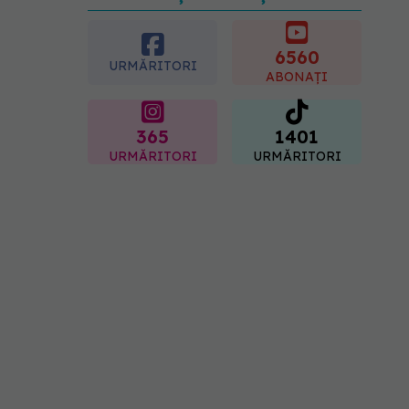
5 mituri despre
menstruație pe care să nu
le mai crezi
6560
08.08.2026, 13:00
URMĂRITORI
ABONAȚI
365
1401
URMĂRITORI
URMĂRITORI