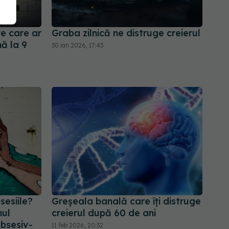
e care ar
Graba zilnică ne distruge creierul
ă la 9
30 ian 2026, 17:43
sesiile?
Greșeala banală care îți distruge
mul
creierul după 60 de ani
obsesiv-
11 feb 2026, 20:32