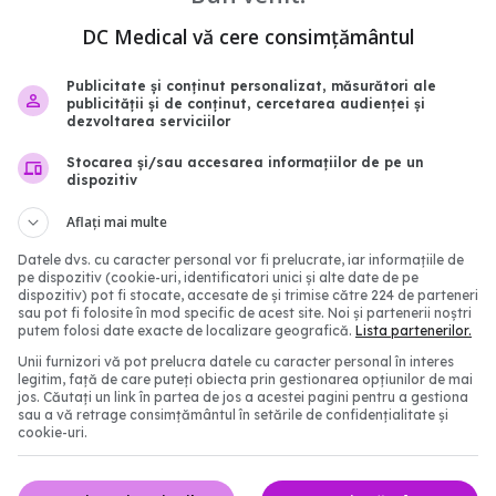
DC Medical vă cere consimțământul
Publicitate și conținut personalizat, măsurători ale
publicității și de conținut, cercetarea audienței și
dezvoltarea serviciilor
Stocarea și/sau accesarea informațiilor de pe un
 semne ale bolii
De ce poți citi fără să ci
dispozitiv
n pe care 80% dintre
legătura surprinzătoare
Aflați mai multe
e ignoră. Nu e vorba
ochi și creier
pre tremor
Datele dvs. cu caracter personal vor fi prelucrate, iar informațiile de
13 iun 2026, 12:00
pe dispozitiv (cookie-uri, identificatori unici și alte date de pe
7:31
dispozitiv) pot fi stocate, accesate de și trimise către 224 de parteneri
sau pot fi folosite în mod specific de acest site. Noi și partenerii noștri
putem folosi date exacte de localizare geografică.
Lista partenerilor.
Unii furnizori vă pot prelucra datele cu caracter personal în interes
legitim, față de care puteți obiecta prin gestionarea opțiunilor de mai
jos. Căutați un link în partea de jos a acestei pagini pentru a gestiona
sau a vă retrage consimțământul în setările de confidențialitate și
cookie-uri.