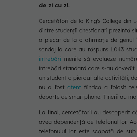
de zi cu zi.
Cercetători de la King's College din
dintre studenții chestionați prezintă
a plecat de la o afirmație de genul 
sondaj la care au răspuns 1.043 stud
întrebări
menite să evalueze numărul 
întrebări standard care s-au dovedit
un student a pierdut alte activități, d
nu a fost
atent
fiindcă a folosit te
departe de smartphone. Tinerii au mai
La final, cercetătorii au descoperit c
avea dependență de telefonul lor. Ace
telefonului lor este scăpată de su