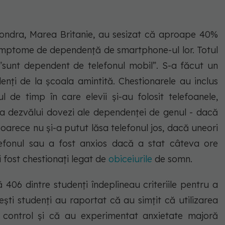
 Londra, Marea Britanie, au sesizat că aproape 40%
 simptome de dependență de smartphone-ul lor. Totul
”sunt dependent de telefonul mobil”. S-a făcut un
enți de la școala amintită. Chestionarele au inclus
de timp în care elevii și-au folosit telefoanele,
 a dezvălui dovezi ale dependenței de genul - dacă
eoarece nu și-a putut lăsa telefonul jos, dacă uneori
lefonul sau a fost anxios dacă a stat câteva ore
 fost chestionați legat de
obiceiurile
de somn.
ă 406 dintre studenți îndeplineau criteriile pentru a
ști studenți au raportat că au simțit că utilizarea
b control și că au experimentat anxietate majoră