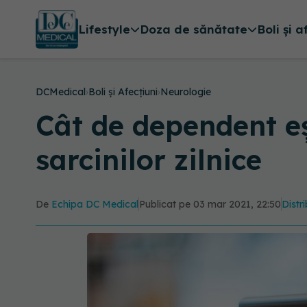
Lifestyle
Doza de sănătate
Boli și a
DCMedical
›
Boli și Afecțiuni
›
Neurologie
Cât de dependent eș
sarcinilor zilnice
De
Echipa DC Medical
Publicat pe 03 mar 2021, 22:50
Distr