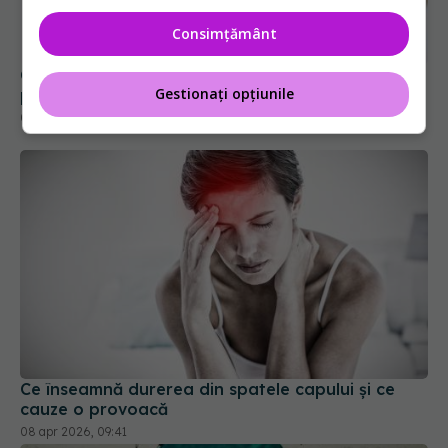
prea mare
Consimțământ
05 iul 2026, 15:09
Gestionați opțiunile
Ce înseamnă durerea din spatele capului și ce
cauze o provoacă
08 apr 2026, 09:41