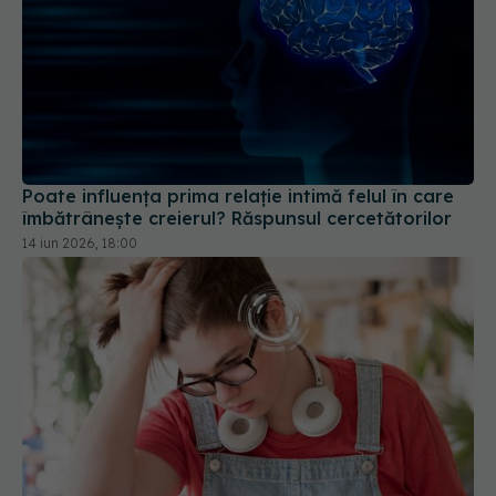
Poate influența prima relație intimă felul în care
îmbătrânește creierul? Răspunsul cercetătorilor
14 iun 2026, 18:00
Vertijul acut: Două metode diferite de tratament
care dau exact aceleași rezultate
24 iun 2026, 12:46