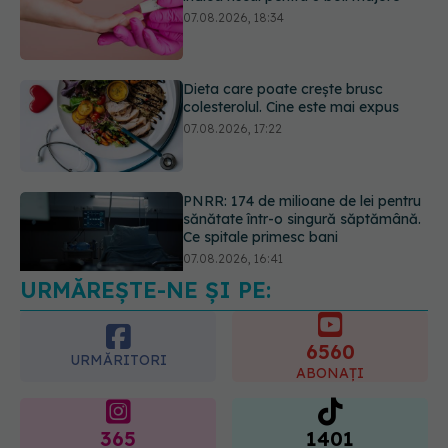
colesterolul. Cine este mai expus
07.08.2026, 17:22
PNRR: 174 de milioane de lei pentru
sănătate într-o singură săptămână.
Ce spitale primesc bani
07.08.2026, 16:41
URMĂREȘTE-NE ȘI PE:
Ce spune culoarea ta preferată
despre vârsta pe care o ai. Care
este "codul cromatic" al generațiilor
6560
07.08.2026, 21:29
URMĂRITORI
ABONAȚI
365
1401
URMĂRITORI
URMĂRITORI
ARTICOLE SIMILARE