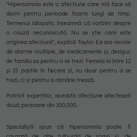
"Hipersomnia este o afecțiune care mă face să
dorm pentru perioade foarte lungi de timp.
Termenul idiopatic înseamnă că vorbim despre
o cauză necunoscută. Nu se știe care este
originea afecțiunii", explică Taylor. Ea are nevoie
de alarme multiple, de medicamente și, desigur,
de familia sa pentru a se trezi. Femeia ia între 12
și 15 pastile în fiecare zi, nu doar pentru a se
trezi, ci și pentru a rămâne trează.
Potrivit experților, această afecțiune afectează
două persoane din 100.000.
Specialiștii spun că hipersomnia poate fi
cauzată de alte tulburări de somn și, de