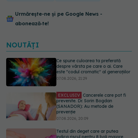
Urmărește-ne și pe Google News -
abonează‑te!
NOUTĂȚI
EXCLUSIV
Cancerele care pot fi
prevenite. Dr. Sorin Bogdan
(SANADOR): Au metode de
prevenție
07.08.2026, 20:09
Testul din deget care ar putea
indica riscul pentru 8 boli majore
07.08.2026, 18:34
Dieta care poate crește brusc