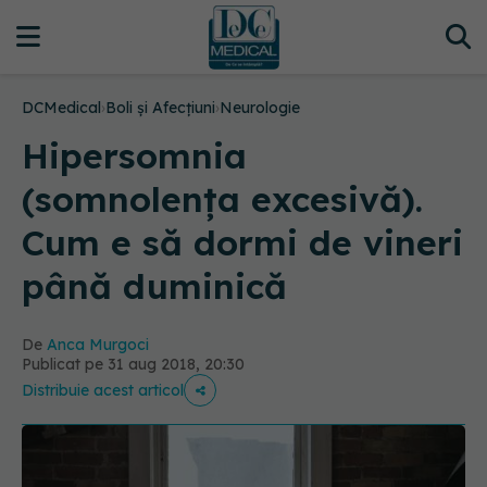
DCMedical
›
Boli și Afecțiuni
›
Neurologie
Hipersomnia
(somnolența excesivă).
Cum e să dormi de vineri
până duminică
De
Anca Murgoci
Publicat pe 31 aug 2018, 20:30
Distribuie acest articol