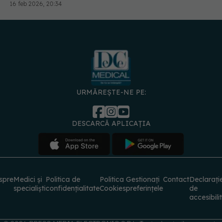
URMĂREȘTE-NE PE:
DESCARCĂ APLICAȚIA
spre
Medici și
Politica de
Politica
Gestionați
Contact
Declarați
specialiști
confidențialitate
Cookies
preferințele
de
accesibili
© 2026 PRESS MEDIA ELECTRONIC S.R.L. Toate drepturile rezervate