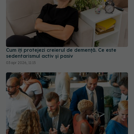
Cum îți protejezi creierul de demență. Ce este
sedentarismul activ și pasiv
03 apr 2026, 11:15
De ce unii oameni par să audă tot ce se întâmplă
în jur
17 iul 2026, 11:50