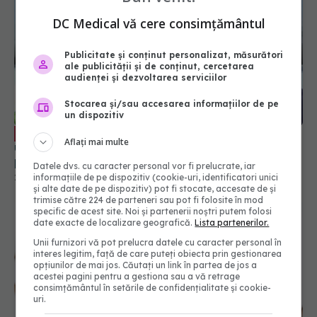
DC Medical vă cere consimțământul
Publicitate și conținut personalizat, măsurători
ale publicității și de conținut, cercetarea
Prof. dr. Vlad Ciurea: Procedura de
EXCLUSIV
audienței și dezvoltarea serviciilor
urgență care "topește" cheagurile de sânge de
Stocarea și/sau accesarea informațiilor de pe
pe creier
un dispozitiv
20 mai 2026, 23:48
Aflați mai multe
Datele dvs. cu caracter personal vor fi prelucrate, iar
informațiile de pe dispozitiv (cookie-uri, identificatori unici
și alte date de pe dispozitiv) pot fi stocate, accesate de și
trimise către 224 de parteneri sau pot fi folosite în mod
specific de acest site. Noi și partenerii noștri putem folosi
date exacte de localizare geografică.
Lista partenerilor.
Unii furnizori vă pot prelucra datele cu caracter personal în
interes legitim, față de care puteți obiecta prin gestionarea
opțiunilor de mai jos. Căutați un link în partea de jos a
acestei pagini pentru a gestiona sau a vă retrage
consimțământul în setările de confidențialitate și cookie-
uri.
Ce se întâmplă cu creierul tău când glicemia este