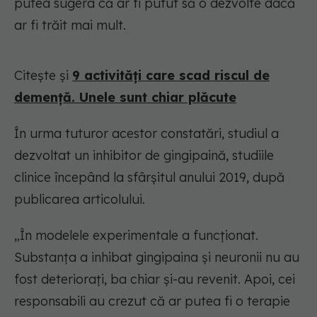
putea sugera că ar fi putut să o dezvolte dacă
ar fi trăit mai mult.
Citește și
9 activități care scad riscul de
demență. Unele sunt chiar plăcute
În urma tuturor acestor constatări, studiul a
dezvoltat un inhibitor de gingipaină, studiile
clinice începând la sfârșitul anului 2019, după
publicarea articolului.
„În modelele experimentale a funcționat.
Substanța a inhibat gingipaina și neuronii nu au
fost deteriorați, ba chiar și-au revenit. Apoi, cei
responsabili au crezut că ar putea fi o terapie