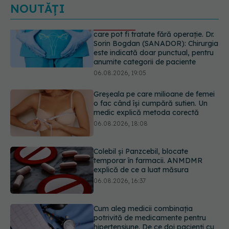
NOUTĂȚI
Greșeala pe care milioane de femei
o fac când își cumpără sutien. Un
medic explică metoda corectă
06.08.2026, 18:08
Colebil și Panzcebil, blocate
temporar în farmacii. ANMDMR
explică de ce a luat măsura
06.08.2026, 16:37
Cum aleg medicii combinația
potrivită de medicamente pentru
hipertensiune. De ce doi pacienți cu
aceeași tensiune pot primi
tratamente diferite
06.08.2026, 16:19
Ilie Bolojan, anunț despre spitale în