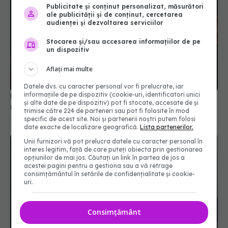
Publicitate și conținut personalizat, măsurători
ale publicității și de conținut, cercetarea
audienței și dezvoltarea serviciilor
Stocarea și/sau accesarea informațiilor de pe
un dispozitiv
Aflați mai multe
Datele dvs. cu caracter personal vor fi prelucrate, iar
informațiile de pe dispozitiv (cookie-uri, identificatori unici
Declinul cognitiv: diferența dintre îmbătrânirea
și alte date de pe dispozitiv) pot fi stocate, accesate de și
normală și demență
trimise către 224 de parteneri sau pot fi folosite în mod
16 apr 2026, 11:34
specific de acest site. Noi și partenerii noștri putem folosi
date exacte de localizare geografică.
Lista partenerilor.
Unii furnizori vă pot prelucra datele cu caracter personal în
interes legitim, față de care puteți obiecta prin gestionarea
opțiunilor de mai jos. Căutați un link în partea de jos a
acestei pagini pentru a gestiona sau a vă retrage
consimțământul în setările de confidențialitate și cookie-
uri.
Consimțământ