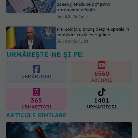
contextul crizei energetice
06.08.2026, 15:24
EXCLUSIV
Cancerele ginecologice
care pot fi tratate fără operație. Dr.
Sorin Bogdan (SANADOR): Chirurgia
este indicată doar punctual, pentru
URMĂREȘTE-NE ȘI PE:
anumite categorii de paciente
06.08.2026, 19:05
6560
URMĂRITORI
ABONAȚI
365
1401
URMĂRITORI
URMĂRITORI
ARTICOLE SIMILARE