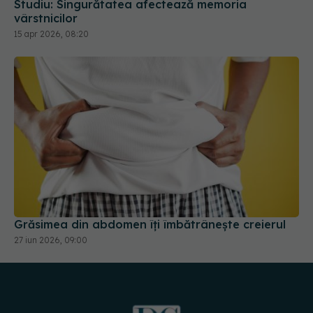
Studiu: Singurătatea afectează memoria
vârstnicilor
15 apr 2026, 08:20
Grăsimea din abdomen îți îmbătrânește creierul
27 iun 2026, 09:00