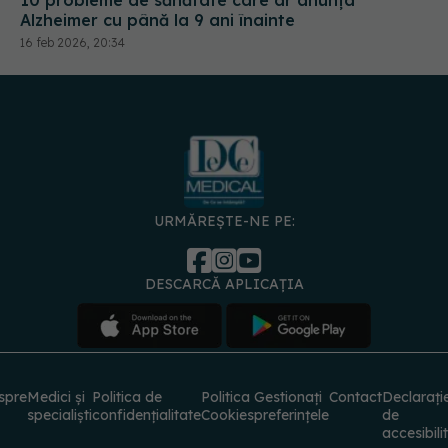
10 probleme de sănătate care ar anunța
Alzheimer cu până la 9 ani înainte
16 feb 2026, 20:34
URMĂREȘTE-NE PE:
DESCARCĂ APLICAȚIA
spre
Medici și
Politica de
Politica
Gestionați
Contact
Declarați
specialiști
confidențialitate
Cookies
preferințele
de
accesibili