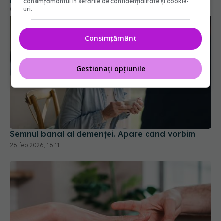
consimțământul în setările de confidențialitate și cookie-
uri.
04 mar 2026, 10:17
Consimțământ
Gestionați opțiunile
Semnul banal al demenței. Apare când vorbim
26 feb 2026, 16:11