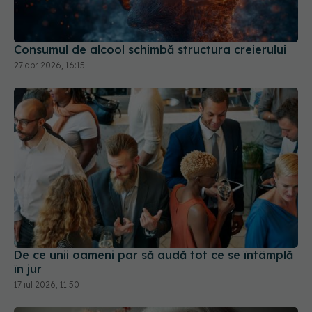
Consumul de alcool schimbă structura creierului
27 apr 2026, 16:15
De ce unii oameni par să audă tot ce se întâmplă
în jur
17 iul 2026, 11:50