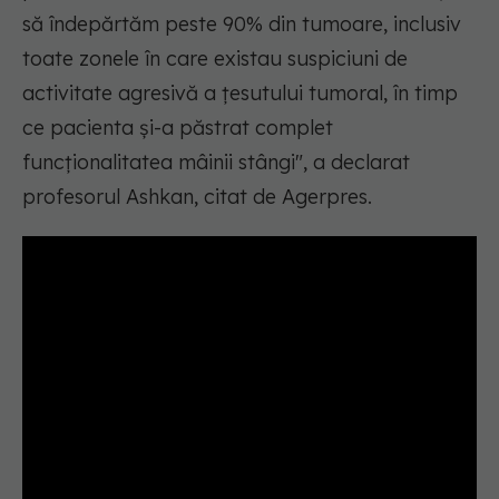
să îndepărtăm peste 90% din tumoare, inclusiv
toate zonele în care existau suspiciuni de
activitate agresivă a țesutului tumoral, în timp
ce pacienta și-a păstrat complet
funcționalitatea mâinii stângi", a declarat
profesorul Ashkan, citat de Agerpres.