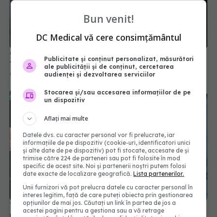
Bun venit!
DC Medical vă cere consimțământul
Ghidul complet al durerilor de cap: Ce trebuie să
Publicitate și conținut personalizat, măsurători
faci în funcție de zona afectată
ale publicității și de conținut, cercetarea
05 mai 2026, 12:43
audienței și dezvoltarea serviciilor
Stocarea și/sau accesarea informațiilor de pe
un dispozitiv
Aflați mai multe
Datele dvs. cu caracter personal vor fi prelucrate, iar
informațiile de pe dispozitiv (cookie-uri, identificatori unici
și alte date de pe dispozitiv) pot fi stocate, accesate de și
trimise către 224 de parteneri sau pot fi folosite în mod
specific de acest site. Noi și partenerii noștri putem folosi
date exacte de localizare geografică.
Lista partenerilor.
Unii furnizori vă pot prelucra datele cu caracter personal în
interes legitim, față de care puteți obiecta prin gestionarea
opțiunilor de mai jos. Căutați un link în partea de jos a
Testul simplu care prezice Alzheimer înainte de
acestei pagini pentru a gestiona sau a vă retrage
pierderea memoriei