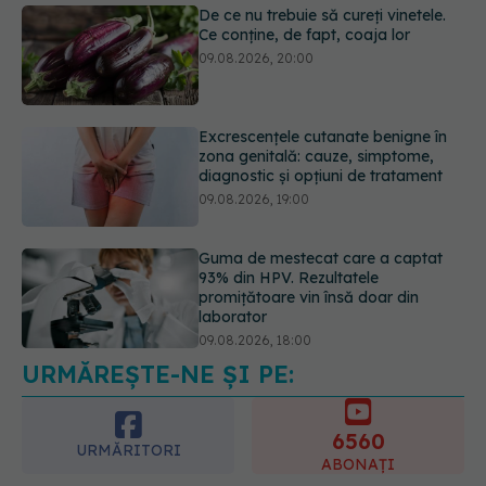
De ce nu trebuie să cureți vinetele.
Ce conține, de fapt, coaja lor
09.08.2026, 20:00
Excrescențele cutanate benigne în
zona genitală: cauze, simptome,
diagnostic și opțiuni de tratament
09.08.2026, 19:00
Guma de mestecat care a captat
93% din HPV. Rezultatele
promițătoare vin însă doar din
laborator
09.08.2026, 18:00
URMĂREȘTE-NE ȘI PE:
Nu trebuie să mănânci mai puțin ca
să slăbești? Dieta care reduce cu
30% „energia” din fiecare gram de
6560
mâncare
URMĂRITORI
ABONAȚI
10.08.2026, 08:40