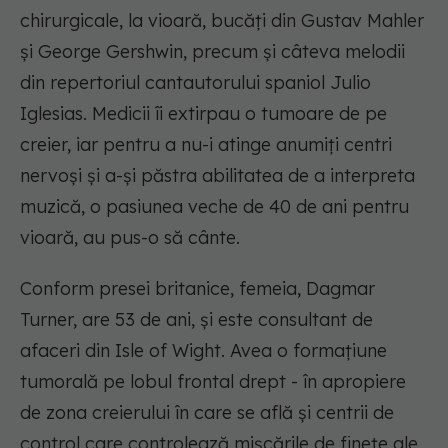
chirurgicale, la vioară, bucăți din Gustav Mahler
și George Gershwin, precum și câteva melodii
din repertoriul cantautorului spaniol Julio
Iglesias. Medicii îi extirpau o tumoare de pe
creier, iar pentru a nu-i atinge anumiți centri
nervoși și a-și păstra abilitatea de a interpreta
muzică, o pasiunea veche de 40 de ani pentru
vioară, au pus-o să cânte.
Conform presei britanice, femeia, Dagmar
Turner, are 53 de ani, și este consultant de
afaceri din Isle of Wight. Avea o formațiune
tumorală pe lobul frontal drept - în apropiere
de zona creierului în care se află și centrii de
control care controlează mișcările de finețe ale