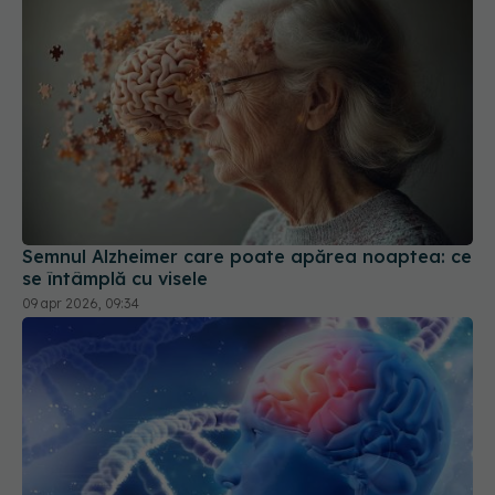
Semnul Alzheimer care poate apărea noaptea: ce
se întâmplă cu visele
09 apr 2026, 09:34