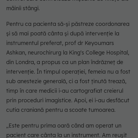
mâinii stângi.
Pentru ca pacienta să-și păstreze coordonarea
și să mai poată cânta și după intervenție la
instrumentul preferat, prof dr Keyoumars
Ashkan, neurochirurg la King's College Hospital,
din Londra, a propus ca un plan îndrăzneț de
intervenție. În timpul operației, femeia nu a fost
sub anestezie generală, ci a fost ținută trează,
timp în care medicii i-au cartografiat creierul
prin proceduri imagistice. Apoi, ei i-au desfăcut
cutia craniană pentru a scoate tumoarea.
„Este pentru prima oară când am operat un
pacient care cânta la un instrument. Am reușit