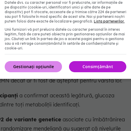
vut cea mai puternică
Datele dvs. cu caracter personal vor fi prelucrate, iar informațiile de
pe dispozitiv (cookie-uri, identificatori unici și alte date de pe
dispozitiv) pot fi stocate, accesate de și trimise către 224 de parteneri
ea creierului
sau pot fi folosite în mod specific de acest site. Noi și partenerii noștri
putem folosi date exacte de localizare geografică.
Lista partenerilor.
Unii furnizori vă pot prelucra datele cu caracter personal în interes
tătorii au identificat
nouă metaboliți
asociați cu
legitim, față de care puteți obiecta prin gestionarea opțiunilor de mai
jos. Căutați un link în partea de jos a acestei pagini pentru a gestiona
sau a vă retrage consimțământul în setările de confidențialitate și
cookie-uri.
ternică asociere.
Gestionați opțiunile
Consimțământ
mai mari ale glicemiei aveau, în medie, creiere care
MN decât ar fi fost de așteptat pentru vârsta lor.
cipanți
a confirmat această legătură, glucoza
ntre toți metaboliții identificați.
2 de variante genetice
asociate cu îmbătrânirea
tip randomizare mendeliană au sugerat că nivelurile