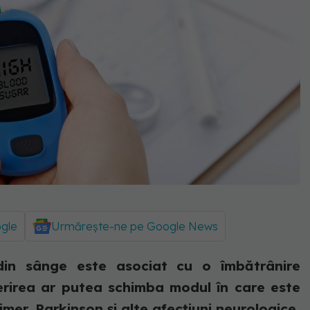
ogle
Urmărește-ne pe Google News
 din sânge este asociat cu o îmbătrânire
erirea ar putea schimba modul în care este
mer, Parkinson și alte afecțiuni neurologice.