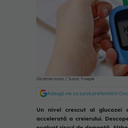
Glicemie mare / Sursă: Freepik
Adaugă-ne ca sursă preferată în Go
Un nivel crescut al glucozei
accelerată a creierului. Descop
evaluat riscul de demență, Alzhei