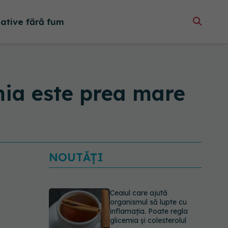
native fără fum
mia este prea mare
NOUTĂȚI
Ceaiul care ajută
organismul să lupte cu
inflamația. Poate regla
glicemia și colesterolul