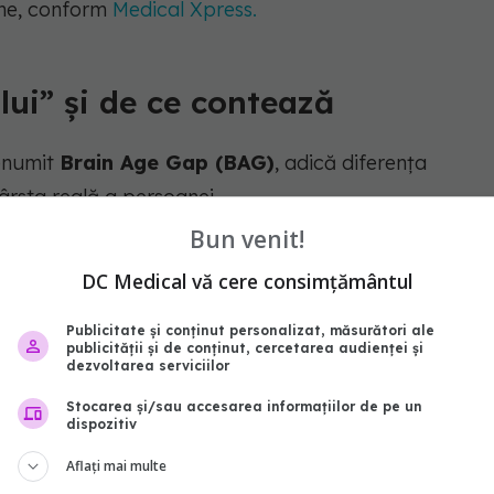
ane, conform
Medical Xpress.
lui” și de ce contează
denumit
Brain Age Gap (BAG)
, adică diferența
vârsta reală a persoanei.
Bun venit!
înseamnă că, din punct de vedere biologic, creierul
DC Medical vă cere consimțământul
Publicitate și conținut personalizat, măsurători ale
publicității și de conținut, cercetarea audienței și
dezvoltarea serviciilor
olosit în cercetare deoarece poate identifica din
Stocarea și/sau accesarea informațiilor de pe un
in cognitiv sau boli neurodegenerative.
dispozitiv
Aflați mai multe