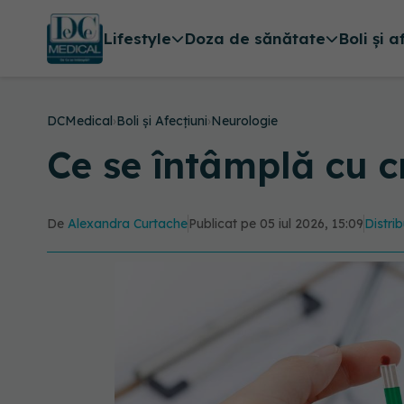
Lifestyle
Doza de sănătate
Boli și a
DCMedical
›
Boli și Afecțiuni
›
Neurologie
Ce se întâmplă cu c
De
Alexandra Curtache
Publicat pe 05 iul 2026, 15:09
Distrib