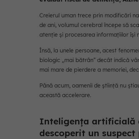
Creierul uman trece prin modificări n
de ani, volumul cerebral începe să sca
atenție și procesarea informațiilor îș
Însă, la unele persoane, acest fenomen
biologic „mai bătrân” decât indică vârs
mai mare de pierdere a memoriei, decli
Până acum, oamenii de știință nu știau
această accelerare.
Inteligența artificială 
descoperit un suspect 