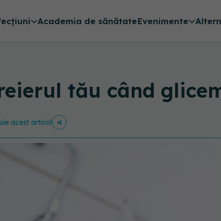
fecțiuni
Academia de sănătate
Evenimente
Alter
reierul tău când glice
uie acest articol