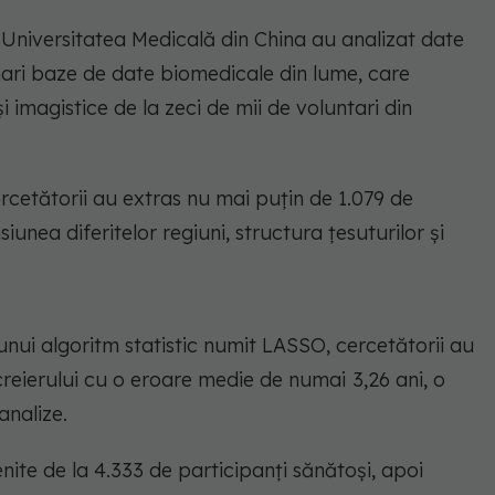
și Universitatea Medicală din China au analizat date
ari baze de date biomedicale din lume, care
i imagistice de la zeci de mii de voluntari din
ercetătorii au extras nu mai puțin de 1.079 de
siunea diferitelor regiuni, structura țesuturilor și
al unui algoritm statistic numit LASSO, cercetătorii au
 creierului cu o eroare medie de numai
3,26 ani, o
analize.
ite de la 4.333 de participanți sănătoși, apoi