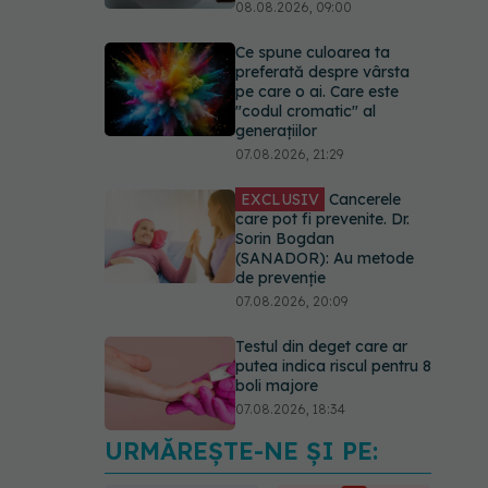
08.08.2026, 09:00
Ce spune culoarea ta
preferată despre vârsta
pe care o ai. Care este
"codul cromatic" al
generațiilor
07.08.2026, 21:29
EXCLUSIV
Cancerele
care pot fi prevenite. Dr.
Sorin Bogdan
(SANADOR): Au metode
de prevenție
07.08.2026, 20:09
Testul din deget care ar
putea indica riscul pentru 8
boli majore
07.08.2026, 18:34
URMĂREȘTE-NE ȘI PE:
Fereastra alimentară de
opt ore ar putea ajuta