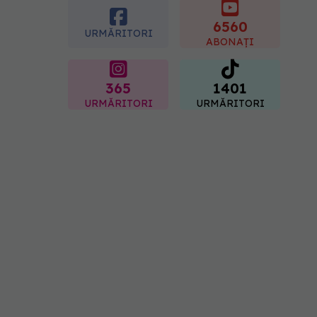
creierul femeilor de peste
50 de ani
6560
URMĂRITORI
08.08.2026, 10:00
ABONAȚI
365
1401
URMĂRITORI
URMĂRITORI