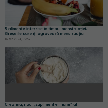
5 alimente interzise în timpul menstruației.
Greșelile care îți agravează menstruația
16 sep 2024, 09:33
Creatina, noul „supliment-minune” al
menopauzei? Ce spun medicii despre efectele
sale
19 mai 2026, 10:55