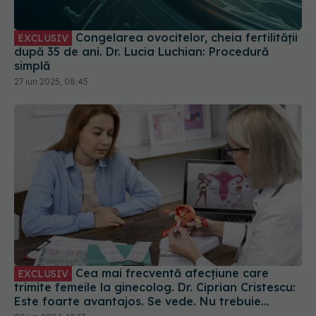
Congelarea ovocitelor, cheia fertilității
EXCLUSIV
după 35 de ani. Dr. Lucia Luchian: Procedură
simplă
27 iun 2025, 08:45
Cea mai frecventă afecțiune care
EXCLUSIV
trimite femeile la ginecolog. Dr. Ciprian Cristescu:
Este foarte avantajos. Se vede. Nu trebuie
analiză imagistică
02 iun 2024, 12:33