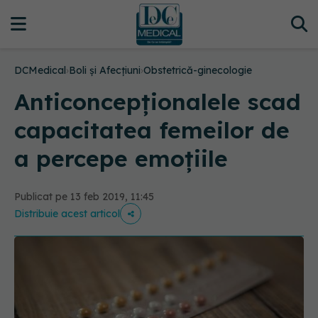
DCMedical
›
Boli și Afecțiuni
›
Obstetrică-ginecologie
Anticoncepționalele scad
capacitatea femeilor de
a percepe emoțiile
Publicat pe 13 feb 2019, 11:45
Distribuie acest articol