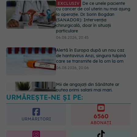
06.08.2026, 20:45
Alertă în Europa după un nou caz
de hantavirus Anzi, singura tulpină
care se transmite de la om la om
06.08.2026, 20:06
Mii de angajați din Sănătate ar
putea primi salarii mai mari.
Sindicatele cer schimbarea legii
06.08.2026, 19:26
URMĂREȘTE-NE ȘI PE:
Alergia la ambrozie: 4 lucruri
esențiale despre simptome,
prevenție și tratament, explicate de
6560
dr. Tudor Ciuhodaru
URMĂRITORI
ABONAȚI
07.08.2026, 08:21
365
1401
URMĂRITORI
URMĂRITORI