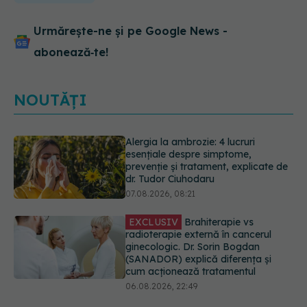
Urmărește-ne și pe Google News -
abonează‑te!
NOUTĂȚI
EXCLUSIV
Brahiterapie vs
radioterapie externă în cancerul
ginecologic. Dr. Sorin Bogdan
(SANADOR) explică diferența și
cum acționează tratamentul
06.08.2026, 22:49
EXCLUSIV
De ce unele paciente
cu cancer de col uterin nu mai ajung
la operație. Dr. Sorin Bogdan
(SANADOR): Intervenția
chirurgicală, doar în situații
particulare