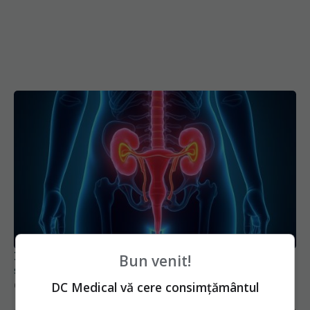
Infecțiile urinare după menopauză. Ce trebuie să
știe orice femeie
02 iun 2025, 10:24
Bun venit!
DC Medical vă cere consimțământul