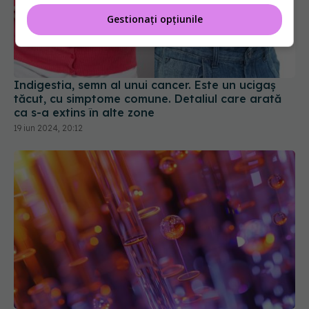
Gestionați opțiunile
Indigestia, semn al unui cancer. Este un ucigaș
tăcut, cu simptome comune. Detaliul care arată
ca s-a extins în alte zone
19 iun 2024, 20:12
Optogenetica, tratamentul revoluționar care
ucide celulele canceroase și activează răspunsul