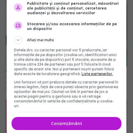
Publicitate și conținut personalizat, măsurători
ale publicității și de conținut, cercetarea
audienței și dezvoltarea serviciilor
Stocarea și/sau accesarea informațiilor de pe
un dispozitiv
Aflați mai multe
Datele dvs. cu caracter personal vor fi prelucrate, iar
informațiile de pe dispozitiv (cookie-uri, identificatori unici
Probleme ginecologice la menopauză – De la
și alte date de pe dispozitiv) pot fi stocate, accesate de și
simptome ușoare la semne anormale ale bolilor
trimise către 224 de parteneri sau pot fi folosite în mod
ascunse
specific de acest site. Noi și partenerii noștri putem folosi
date exacte de localizare geografică.
Lista partenerilor.
22 oct 2024, 14:39
Unii furnizori vă pot prelucra datele cu caracter personal în
interes legitim, față de care puteți obiecta prin gestionarea
opțiunilor de mai jos. Căutați un link în partea de jos a
acestei pagini pentru a gestiona sau a vă retrage
consimțământul în setările de confidențialitate și cookie-
uri.
Consimțământ