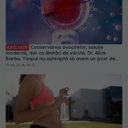
Conservarea ovocitelor, soluție
EXCLUSIV
modernă, dar cu limitări de vârstă. Dr. Alice
Barbu: Timpul nu așteaptă să avem un post de
conducere sau partenerul ideal
19 sep 2024, 09:01