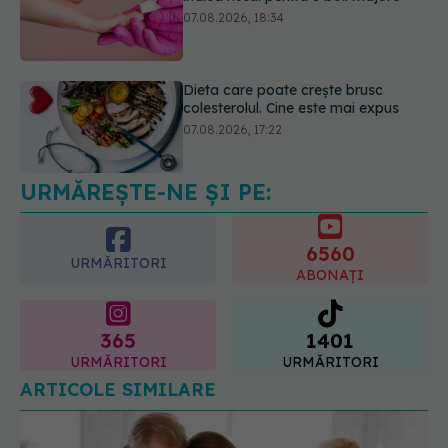
colesterolul. Cine este mai expus
07.08.2026, 17:22
Ceaiul care ajută organismul să
lupte cu inflamația. Poate regla
glicemia și colesterolul
08.08.2026, 09:00
URMĂREȘTE-NE ȘI PE:
6560
URMĂRITORI
ABONAȚI
365
1401
URMĂRITORI
URMĂRITORI
ARTICOLE SIMILARE