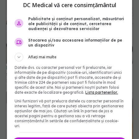
DC Medical vă cere consimțământul
Publicitate și conținut personalizat, măsurători
ale publicității și de conținut, cercetarea
audienței și dezvoltarea serviciilor
Stocarea și/sau accesarea informațiilor de pe
un dispozitiv
Aflați mai multe
Endometrioza ar putea fi diagnosticată din
Datele dvs. cu caracter personal vor fi prelucrate, iar
informațiile de pe dispozitiv (cookie-uri, identificatori unici
sângele menstrual
și alte date de pe dispozitiv) pot fi stocate, accesate de și
25 mai 2026, 17:21
trimise către 224 de parteneri sau pot fi folosite în mod
specific de acest site. Noi și partenerii noștri putem folosi
date exacte de localizare geografică.
Lista partenerilor.
Unii furnizori vă pot prelucra datele cu caracter personal în
interes legitim, față de care puteți obiecta prin gestionarea
opțiunilor de mai jos. Căutați un link în partea de jos a
acestei pagini pentru a gestiona sau a vă retrage
consimțământul în setările de confidențialitate și cookie-
uri.