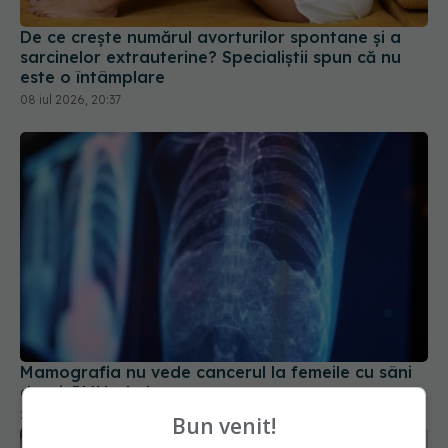
De ce crește numărul avorturilor spontane și a
sarcinelor extrauterine? Specialiștii spun că nu
este o întâmplare
08 iul 2026, 20:37
Mamografia nu vede cancerul la femeile cu sâni
denși. RMN-ul, da
28 mai 2025, 16:55
Bun venit!