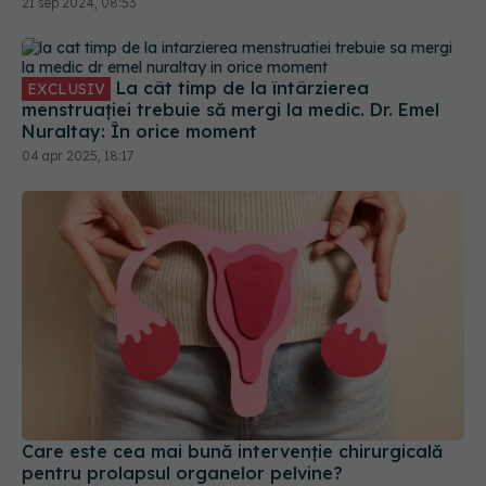
îmbunătăți
21 sep 2024, 08:53
La cât timp de la întârzierea
EXCLUSIV
menstruației trebuie să mergi la medic. Dr. Emel
Nuraltay: În orice moment
04 apr 2025, 18:17
Care este cea mai bună intervenție chirurgicală
pentru prolapsul organelor pelvine?