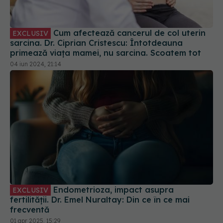
Cum afectează cancerul de col uterin
EXCLUSIV
sarcina. Dr. Ciprian Cristescu: Întotdeauna
primează viața mamei, nu sarcina. Scoatem tot
04 iun 2024, 21:14
Endometrioza, impact asupra
EXCLUSIV
fertilității. Dr. Emel Nuraltay: Din ce în ce mai
frecventă
01 apr 2025, 15:29