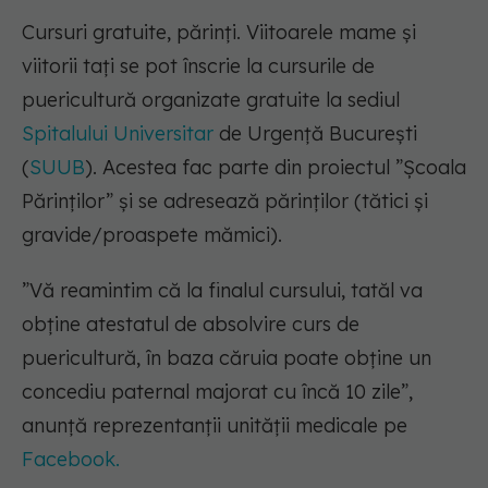
Cursuri gratuite, părinți. Viitoarele mame și
viitorii tați se pot înscrie la cursurile de
puericultură organizate gratuite la sediul
Spitalului Universitar
de Urgență București
(
SUUB
). Acestea fac parte din proiectul ”Școala
Părinților” și se adresează părinților (tătici și
gravide/proaspete mămici).
”Vă reamintim că la finalul cursului, tatăl va
obține atestatul de absolvire curs de
puericultură, în baza căruia poate obține un
concediu paternal majorat cu încă 10 zile”
,
anunță reprezentanții unității medicale pe
Facebook.