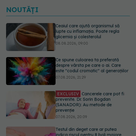
NOUTĂȚI
Ce spune culoarea ta preferată
despre vârsta pe care o ai. Care
este "codul cromatic" al generațiilor
07.08.2026, 21:29
EXCLUSIV
Cancerele care pot fi
prevenite. Dr. Sorin Bogdan
(SANADOR): Au metode de
prevenție
07.08.2026, 20:09
Testul din deget care ar putea
indica riscul pentru 8 boli majore
07.08.2026, 18:34
Dieta care poate crește brusc