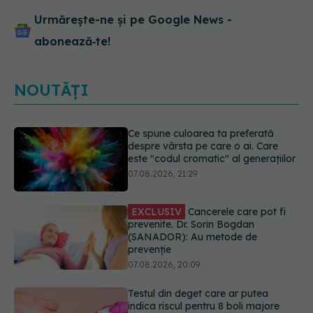
Urmărește-ne și pe Google News -
abonează‑te!
NOUTĂȚI
EXCLUSIV
Cancerele care pot fi
prevenite. Dr. Sorin Bogdan
(SANADOR): Au metode de
prevenție
07.08.2026, 20:09
Testul din deget care ar putea
indica riscul pentru 8 boli majore
07.08.2026, 18:34
Dieta care poate crește brusc
colesterolul. Cine este mai expus