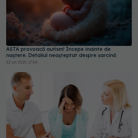
ASTA provoacă autism! Începe înainte de
naștere. Detaliul neașteptat despre sarcină
22 iun 2025, 17:04
Cum se pune diagnosticul de
EXCLUSIV
infertilitate. Dr. Andreas Vythoulkas: Lucrurile
sunt împărțite
06 noi 2025, 22:09