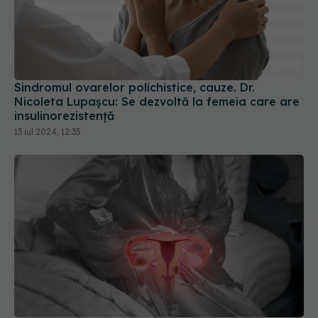
Sindromul ovarelor polichistice, cauze. Dr.
Nicoleta Lupașcu: Se dezvoltă la femeia care are
insulinorezistență
13 iul 2024, 12:35
Sindromul ovarelor polichistice: simptomele
ascunse. "Este o afecțiune foarte neînțeleasă"
04 iul 2024, 17:43