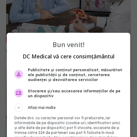
Cea mai frecventă afecțiune care
EXCLUSIV
trimite femeile la ginecolog. Dr. Ciprian Cristescu:
Este foarte avantajos. Se vede. Nu trebuie
analiză imagistică
02 iun 2024, 12:33
Bun venit!
DC Medical vă cere consimțământul
Publicitate și conținut personalizat, măsurători
ale publicității și de conținut, cercetarea
audienței și dezvoltarea serviciilor
Stocarea și/sau accesarea informațiilor de pe
un dispozitiv
Aflați mai multe
Primul semn că un chist ovarian urmează să se
Datele dvs. cu caracter personal vor fi prelucrate, iar
spargă. Dacă simți asta, fugi la medic
informațiile de pe dispozitiv (cookie-uri, identificatori unici
08 mai 2025, 10:56
și alte date de pe dispozitiv) pot fi stocate, accesate de și
trimise către 224 de parteneri sau pot fi folosite în mod