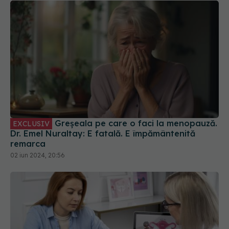
Greșeala pe care o faci la menopauză.
EXCLUSIV
Dr. Emel Nuraltay: E fatală. E împământenită
remarca
02 iun 2024, 20:56