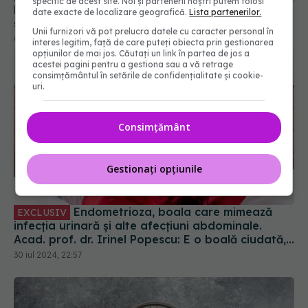
specific de acest site. Noi și partenerii noștri putem folosi
date exacte de localizare geografică.
Lista partenerilor.
Unii furnizori vă pot prelucra datele cu caracter personal în
interes legitim, față de care puteți obiecta prin gestionarea
opțiunilor de mai jos. Căutați un link în partea de jos a
acestei pagini pentru a gestiona sau a vă retrage
consimțământul în setările de confidențialitate și cookie-
uri.
Consimțământ
Endometrioza, boala care mimează
EXCLUSIV
infecția urinară și alte afecțiuni abdominale.
Gestionați opțiunile
Acad. prof. dr. Irinel Popescu: E o boală ciudată,
misterioasă
30 iul 2024, 22:57