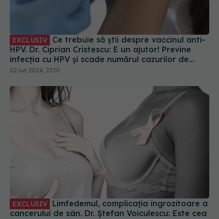
HPV. Dr. Ciprian Cristescu: E un ajutor! Previne
infecția cu HPV și scade numărul cazurilor de
cancer de col uterin
02 iun 2024, 23:01
Limfedemul, complicația îngrozitoare a
EXCLUSIV
cancerului de sân. Dr. Ștefan Voiculescu: Este cea
mai de temut. Se umflă foarte mult
31 oct 2024, 18:09