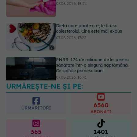
07.08.2026, 17:22
PNRR: 174 de milioane de lei pentru
sănătate într-o singură săptămână.
Ce spitale primesc bani
07.08.2026, 16:41
URMĂREȘTE-NE ȘI PE:
Ce spune culoarea ta preferată
despre vârsta pe care o ai. Care
este "codul cromatic" al generațiilor
6560
07.08.2026, 21:29
URMĂRITORI
ABONAȚI
365
1401
URMĂRITORI
URMĂRITORI
ARTICOLE SIMILARE