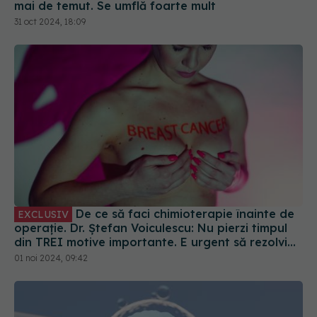
De ce să faci chimioterapie înainte de
EXCLUSIV
operație. Dr. Ștefan Voiculescu: Nu pierzi timpul
din TREI motive importante. E urgent să rezolvi
metastazele
01 noi 2024, 09:42