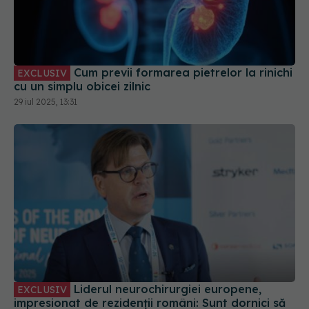
Cum previi formarea pietrelor la rinichi
EXCLUSIV
cu un simplu obicei zilnic
29 iul 2025, 13:31
Liderul neurochirurgiei europene,
EXCLUSIV
impresionat de rezidenții români: Sunt dornici să
învețe și vor să devină excelenți!
18 sep 2025, 21:47