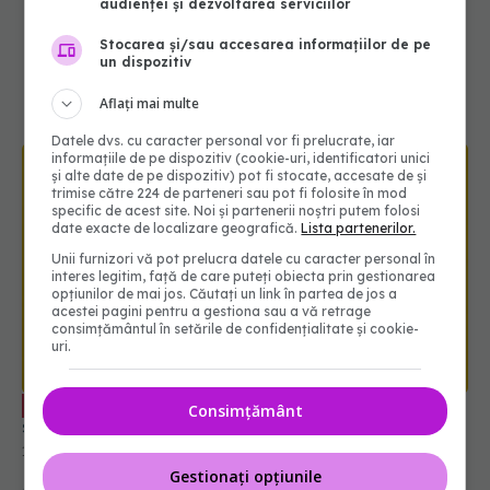
audienței și dezvoltarea serviciilor
Stocarea și/sau accesarea informațiilor de pe
un dispozitiv
Aflați mai multe
Datele dvs. cu caracter personal vor fi prelucrate, iar
informațiile de pe dispozitiv (cookie-uri, identificatori unici
și alte date de pe dispozitiv) pot fi stocate, accesate de și
trimise către 224 de parteneri sau pot fi folosite în mod
specific de acest site. Noi și partenerii noștri putem folosi
date exacte de localizare geografică.
Lista partenerilor.
Unii furnizori vă pot prelucra datele cu caracter personal în
interes legitim, față de care puteți obiecta prin gestionarea
opțiunilor de mai jos. Căutați un link în partea de jos a
acestei pagini pentru a gestiona sau a vă retrage
consimțământul în setările de confidențialitate și cookie-
uri.
Dr. Oana Dolofan spune cu ce afecțiuni
EXCLUSIV
severe se confundă durerea de stomac
12 aug 2025, 23:31
Consimțământ
Gestionați opțiunile