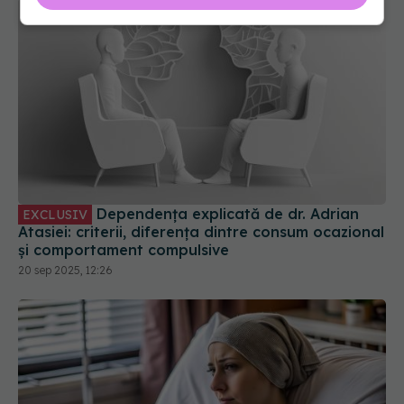
Dependența explicată de dr. Adrian
EXCLUSIV
Atasiei: criterii, diferența dintre consum ocazional
și comportament compulsive
20 sep 2025, 12:26