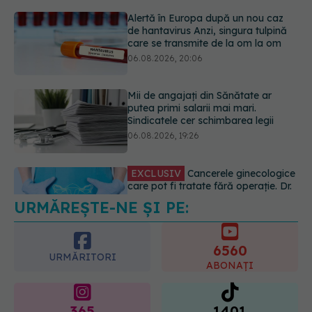
Mii de angajați din Sănătate ar
putea primi salarii mai mari.
Sindicatele cer schimbarea legii
06.08.2026, 19:26
EXCLUSIV
Cancerele ginecologice
care pot fi tratate fără operație. Dr.
Sorin Bogdan (SANADOR): Chirurgia
este indicată doar punctual, pentru
anumite categorii de paciente
06.08.2026, 19:05
URMĂREȘTE-NE ȘI PE:
EXCLUSIV
Brahiterapie vs
radioterapie externă în cancerul
ginecologic. Dr. Sorin Bogdan
6560
(SANADOR) explică diferența și
URMĂRITORI
cum acționează tratamentul
ABONAȚI
06.08.2026, 22:49
365
1401
URMĂRITORI
URMĂRITORI
ARTICOLE SIMILARE