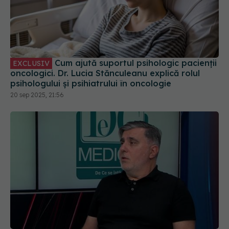
Cum ajută suportul psihologic pacienții
EXCLUSIV
oncologici. Dr. Lucia Stănculeanu explică rolul
psihologului și psihiatrului în oncologie
20 sep 2025, 21:56
Analiza sistemului medical românesc.
EXCLUSIV
Dr. Bogdan Andreescu, la DC Medical și DC News