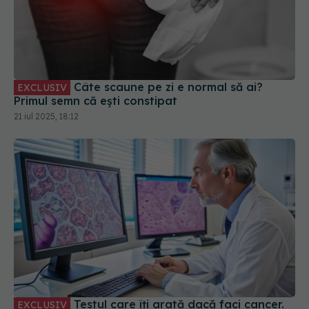
Câte scaune pe zi e normal să ai?
EXCLUSIV
Primul semn că ești constipat
21 iul 2025, 18:12
Testul care îți arată dacă faci cancer.
EXCLUSIV
Prof. univ. dr. Ovidiu Pop: Cifre impresionante
13 iun 2025, 14:46