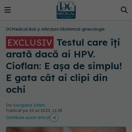
DCMedical
›
Boli și Afecțiuni
›
Obstetrică-ginecologie
Testul care îți
EXCLUSIV
arată dacă ai HPV.
Cioflan: E așa de simplu!
E gata cât ai clipi din
ochi
De
Giorgiana Ichim
Publicat pe 25 iul 2023, 11:28
Distribuie acest articol