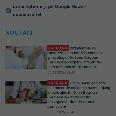
Urmărește-ne și pe Google News -
abonează‑te!
NOUTĂȚI
EXCLUSIV
De ce unele paciente
cu cancer de col uterin nu mai ajung
la operație. Dr. Sorin Bogdan
(SANADOR): Intervenția
chirurgicală, doar în situații
particulare
06.08.2026, 20:45
Alertă în Europa după un nou caz
de hantavirus Anzi, singura tulpină
care se transmite de la om la om
06.08.2026, 20:06