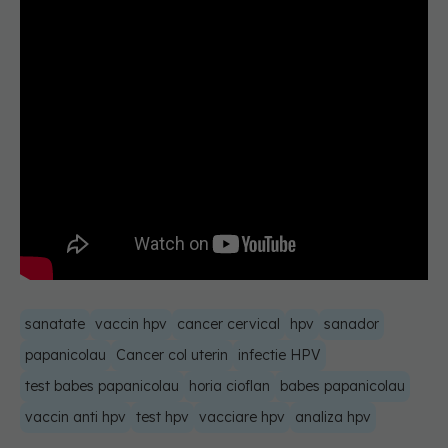
sanatate
vaccin hpv
cancer cervical
hpv
sanador
papanicolau
Cancer col uterin
infectie HPV
test babes papanicolau
horia cioflan
babes papanicolau
vaccin anti hpv
test hpv
vacciare hpv
analiza hpv