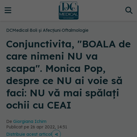
DCMedical
›
Boli și Afecțiuni
›
Oftalmologie
Conjunctivita, "BOALA de
care nimeni NU va
scapa". Monica Pop,
despre ce NU ai voie să
faci: NU vă mai spălați
ochii cu CEAI
De
Giorgiana Ichim
Publicat pe 26 apr 2022, 14:51
Distribuie acest articol