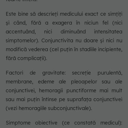
Este bine să descrieţi medicului exact ce simţiţi
şi când, fără a exagera în niciun fel (nici
accentuând, nici diminuând intensitatea
simptomelor). Conjunctivita nu doare şi nici nu
modifică vederea (cel puţin în stadiile incipiente,
fără complicaţii).
Factori de gravitate: secreţie purulentă,
membrane, edeme ale pleoapelor sau ale
conjunctivei, hemoragii punctiforme mai mult
sau mai puţin întinse pe suprafaţa conjunctivei
(vezi hemoragiile subconjunctivale).
Simptome obiective (ce constată medicul):