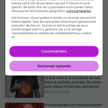
trimise către 224 de parteneri sau pot fi folosite în mod
specific de acest site. Noi și partenerii noștri putem folosi
Urmărește-ne și pe Google News -
date exacte de localizare geografică.
Lista partenerilor.
abonează‑te!
Unii furnizori vă pot prelucra datele cu caracter personal în
interes legitim, față de care puteți obiecta prin gestionarea
opțiunilor de mai jos. Căutați un link în partea de jos a
acestei pagini pentru a gestiona sau a vă retrage
NOUTĂȚI
consimțământul în setările de confidențialitate și cookie-
uri.
Ce poți mânca și ce trebuie să eviți
Consimțământ
dacă ai gastrită: exemplu de meniu
care reduce inflamația stomacului
08.08.2026, 19:00
Gestionați opțiunile
Microplasticele pot traversa bariera
placentară și modifica hormonii
08.08.2026, 18:00
Trucul genial cu ceai negru pentru