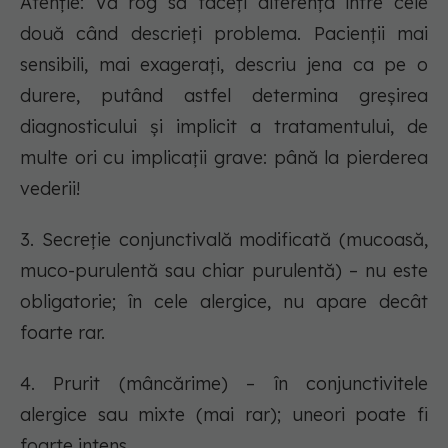
Atenţie: Vă rog să faceţi diferenţa între cele
două când descrieţi problema. Pacienţii mai
sensibili, mai exageraţi, descriu jena ca pe o
durere, putând astfel determina greşirea
diagnosticului şi implicit a tratamentului, de
multe ori cu implicaţii grave: până la pierderea
vederii!
3. Secreţie conjunctivală modificată (mucoasă,
muco-purulentă sau chiar purulentă) – nu este
obligatorie; în cele alergice, nu apare decât
foarte rar.
4. Prurit (mâncărime) – în conjunctivitele
alergice sau mixte (mai rar); uneori poate fi
foarte intens.