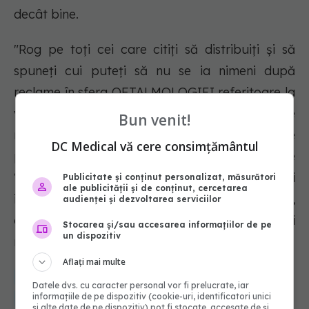
decât bine.
"Rog pe toţi cei care citiţi să distribuiţi şi să
spuneţi cui puteţi să nu se ia nimeni după
reclame în sfera OFTALMOLOGIEI referitoare la
vreo îmbunătăţire a vederii cu fel de fel de
Bun venit!
manevre, exerciţii, picături miraculoase (care
DC Medical vă cere consimțământul
pot face mult rău; de ex, picăturile care
“albesc” ochii roşii dau creşteri ale tensiunii
Publicitate și conținut personalizat, măsurători
ale publicității și de conținut, cercetarea
intraoculare sau chiar arteriale şi ochi uscat,
audienței și dezvoltarea serviciilor
deci atenţie mare), creme sau ochelari
Stocarea și/sau accesarea informațiilor de pe
un dispozitiv
miraculoşi!", mai spune dr. Monica Pop.
Aflați mai multe
medical
sanatate
conjunctivita
oftalmologie
monica pop
Datele dvs. cu caracter personal vor fi prelucrate, iar
informațiile de pe dispozitiv (cookie-uri, identificatori unici
simptome conjunctivita
picaturi ochi
și alte date de pe dispozitiv) pot fi stocate, accesate de și