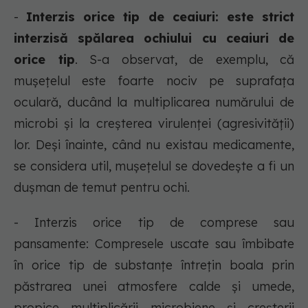
-
Interzis orice tip de ceaiuri: este strict
interzisă spălarea ochiului cu ceaiuri de
orice tip
. S-a observat, de exemplu, că
muşeţelul este foarte nociv pe suprafaţa
oculară, ducând la multiplicarea numărului de
microbi şi la creşterea virulenţei (agresivităţii)
lor. Deşi înainte, când nu existau medicamente,
se considera util, muşeţelul se dovedeşte a fi un
duşman de temut pentru ochi.
- Interzis orice tip de comprese sau
pansamente: Compresele uscate sau îmbibate
în orice tip de substanţe întreţin boala prin
păstrarea unei atmosfere calde şi umede,
propice multiplicării microbiene şi creşterii