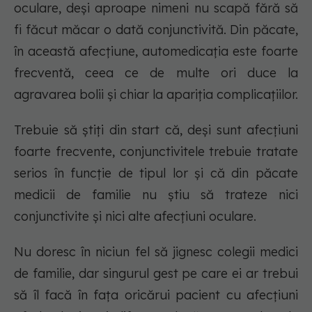
oculare, deşi aproape nimeni nu scapă fără să
fi făcut măcar o dată conjunctivită. Din păcate,
în această afecţiune, automedicaţia este foarte
frecventă, ceea ce de multe ori duce la
agravarea bolii şi chiar la apariţia complicaţiilor.
Trebuie să ştiţi din start că, deşi sunt afecţiuni
foarte frecvente, conjunctivitele trebuie tratate
serios în funcţie de tipul lor şi că din păcate
medicii de familie nu ştiu să trateze nici
conjunctivite şi nici alte afecţiuni oculare.
Nu doresc în niciun fel să jignesc colegii medici
de familie, dar singurul gest pe care ei ar trebui
să îl facă în faţa oricărui pacient cu afecţiuni