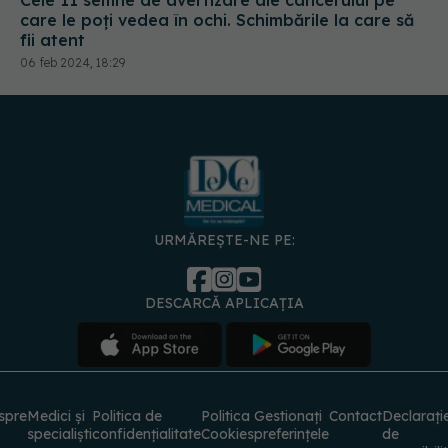
06 feb 2024, 18:29
URMĂREȘTE-NE PE:
DESCARCĂ APLICAȚIA
spre
Medici și
Politica de
Politica
Gestionați
Contact
Declarați
specialiști
confidențialitate
Cookies
preferințele
de
accesibili