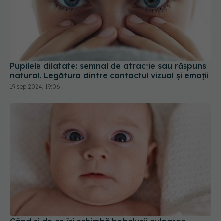
Pupilele dilatate: semnal de atracție sau răspuns
natural. Legătura dintre contactul vizual și emoții
19 sep 2024, 19:06
Când și de ce își schimbă bebelușii culoarea
ochilor după naștere
01 feb 2026, 15:00