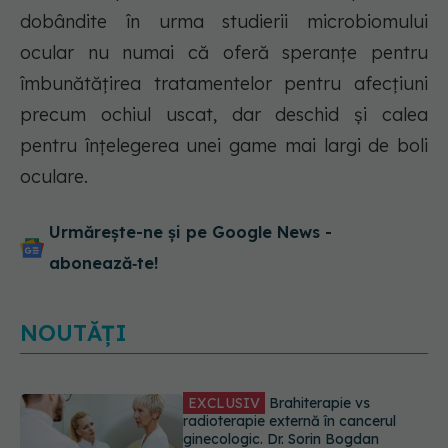
dobândite în urma studierii microbiomului
ocular nu numai că oferă speranțe pentru
îmbunătățirea tratamentelor pentru afecțiuni
precum ochiul uscat, dar deschid și calea
pentru înțelegerea unei game mai largi de boli
oculare.
Urmărește-ne și pe Google News -
abonează‑te!
NOUTĂȚI
EXCLUSIV
De ce unele paciente
cu cancer de col uterin nu mai ajung
la operație. Dr. Sorin Bogdan