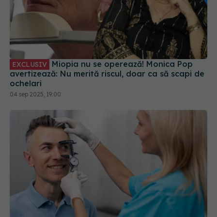
Miopia nu se operează! Monica Pop
EXCLUSIV
avertizează: Nu merită riscul, doar ca să scapi de
ochelari
04 sep 2025, 19:00
Ce test trebuie să faci pentru glaucom?
Jumătate dintre persoanele cu cel mai mare risc