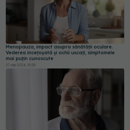
Menopauza, impact asupra sănătății oculare.
Vederea încețoșată și ochii uscați, simptomele
mai puțin cunoscute
27 sep 2024, 19:28
Cum să îți protejezi ochii pe măsură ce
îmbătrânești. Prevenirea și tratarea problemelor