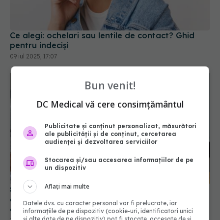
Ce alegi: ochelari sau lentile de contact? Ghid
pentru indeciși
09 iul 2025, 17:07
Bun venit!
DC Medical vă cere consimțământul
Publicitate și conținut personalizat, măsurători
ale publicității și de conținut, cercetarea
audienței și dezvoltarea serviciilor
Stocarea și/sau accesarea informațiilor de pe
8 sfaturi pentru a preveni oboseala ochilor. Cum
un dispozitiv
afectează lumina albastră confortul și sănătatea
ochilor tăi
Aflați mai multe
18 oct 2023, 21:21
Datele dvs. cu caracter personal vor fi prelucrate, iar
informațiile de pe dispozitiv (cookie-uri, identificatori unici
și alte date de pe dispozitiv) pot fi stocate, accesate de și