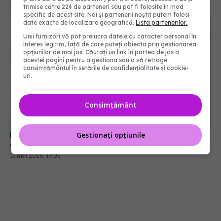
trimise către 224 de parteneri sau pot fi folosite în mod
specific de acest site. Noi și partenerii noștri putem folosi
date exacte de localizare geografică.
Lista partenerilor.
Unii furnizori vă pot prelucra datele cu caracter personal în
interes legitim, față de care puteți obiecta prin gestionarea
opțiunilor de mai jos. Căutați un link în partea de jos a
acestei pagini pentru a gestiona sau a vă retrage
consimțământul în setările de confidențialitate și cookie-
uri.
Consimțământ
Regula 20-20-20: Trucul recomandat de
oftalmologi pentru ochii obosiți
13 mai 2026, 17:03
Gestionați opțiunile