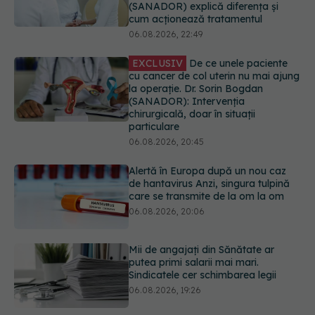
(SANADOR): Intervenția
chirurgicală, doar în situații
particulare
06.08.2026, 20:45
Alertă în Europa după un nou caz
de hantavirus Anzi, singura tulpină
care se transmite de la om la om
06.08.2026, 20:06
Mii de angajați din Sănătate ar
putea primi salarii mai mari.
Sindicatele cer schimbarea legii
06.08.2026, 19:26
EXCLUSIV
Cancerele ginecologice
care pot fi tratate fără operație. Dr.
Sorin Bogdan (SANADOR): Chirurgia
este indicată doar punctual, pentru
anumite categorii de paciente
06.08.2026, 19:05