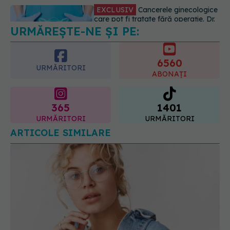
URMĂREȘTE-NE ȘI PE:
EXCLUSIV
Brahiterapie vs
radioterapie externă în cancerul
ginecologic. Dr. Sorin Bogdan
6560
(SANADOR) explică diferența și
URMĂRITORI
cum acționează tratamentul
ABONAȚI
06.08.2026, 22:49
365
1401
URMĂRITORI
URMĂRITORI
ARTICOLE SIMILARE