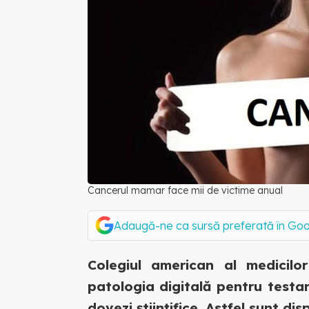
Cancerul mamar face mii de victime anual
Adaugă-ne ca sursă preferată în Go
Colegiul american al medicilor
patologia digitală pentru testa
dovezi științifice. Astfel sunt disp