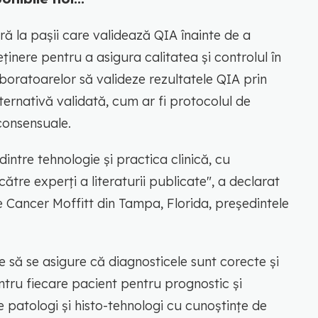
ă la pașii care validează QIA înainte de a
inere pentru a asigura calitatea și controlul în
boratoarelor să valideze rezultatele QIA prin
rnativă validată, cum ar fi protocolul de
 consensuale.
ntre tehnologie și practica clinică, cu
tre experți a literaturii publicate", a declarat
de Cancer Moffitt din Tampa, Florida, președintele
 să se asigure că diagnosticele sunt corecte și
ntru fiecare pacient pentru prognostic și
 patologi și histo-tehnologi cu cunoștințe de