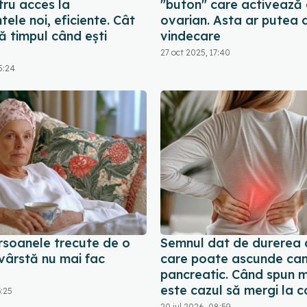
tru acces la
"buton" care activează 
ele noi, eficiente. Cât
ovarian. Asta ar putea 
ă timpul când ești
vindecare
27 oct 2025, 17:40
5:24
rsoanele trecute de o
Semnul dat de durerea 
vârstă nu mai fac
care poate ascunde can
pancreatic. Când spun m
este cazul să mergi la c
3:25
20 iul 2026, 08:59