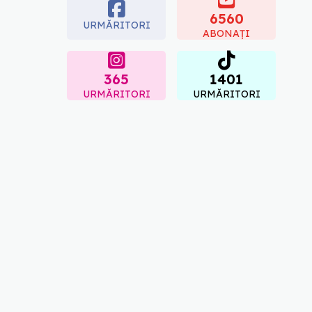
inflamația. Poate regla
glicemia și colesterolul
6560
URMĂRITORI
08.08.2026, 09:00
ABONAȚI
365
1401
URMĂRITORI
URMĂRITORI