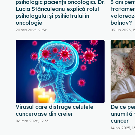
psihologic pacienții oncologici. Dr.
3 ani pen
Lucia Stănculeanu explică rolul
tratament
psihologului și psihiatrului în
valoreaz
oncologie
bolnav?
20 sep 2025, 21:56
03 iun 2026, 1
Virusul care distruge celulele
De ce pe
canceroase din creier
anumită 
cancer
06 mar 2026, 12:33
14 noi 2025, 1