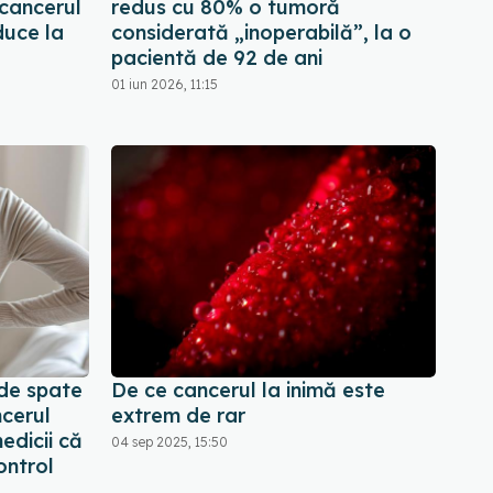
cancerul
redus cu 80% o tumoră
duce la
considerată „inoperabilă”, la o
pacientă de 92 de ani
01 iun 2026, 11:15
de spate
De ce cancerul la inimă este
cerul
extrem de rar
edicii că
04 sep 2025, 15:50
ontrol