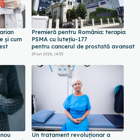
arian
Premieră pentru România: terapia
ie și cum
PSMA cu lutețiu-177
est
pentru cancerul de prostată avansat
29 iun 2026, 14:55
 nou
Un tratament revoluționar a