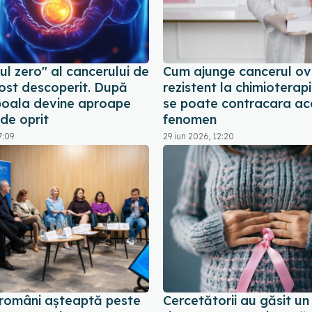
l zero" al cancerului de
Cum ajunge cancerul ov
fost descoperit. După
rezistent la chimioterap
boala devine aproape
se poate contracara ac
 de oprit
fenomen
7:09
29 iun 2026, 12:20
i români așteaptă peste
Cercetătorii au găsit un