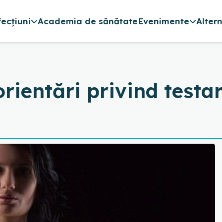
fecțiuni
Academia de sănătate
Evenimente
Alter
orientări privind testa