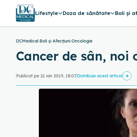
Lifestyle
Doza de sănătate
Boli și a
DCMedical
›
Boli și Afecțiuni
›
Oncologie
Cancer de sân, noi 
Publicat pe 21 ian 2019, 18:07
Distribuie acest articol