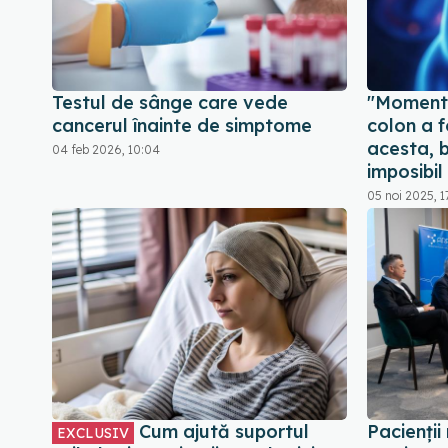
Testul de sânge care vede
"Momentu
cancerul înainte de simptome
colon a 
acesta, 
04 feb 2026, 10:04
imposibil
05 noi 2025, 1
Cum ajută suportul
Pacienți
EXCLUSIV