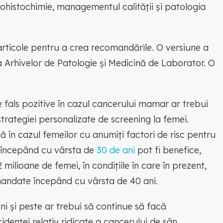
unohistochimie, managementul calității și patologia
articole pentru a crea recomandările. O versiune a
 a Arhivelor de Patologie și Medicină de Laborator. O
 fals pozitive în cazul cancerului mamar ar trebui
strategiei personalizate de screening la femei.
ă în cazul femeilor cu anumiți factori de risc pentru
 începând cu vârsta de
30 de ani
pot fi benefice,
 milioane de femei, în condițiile în care în prezent,
andate începând cu vârsta de 40 ani.
ani și peste ar trebui să continue să facă
denței relativ ridicate a cancerului de sân