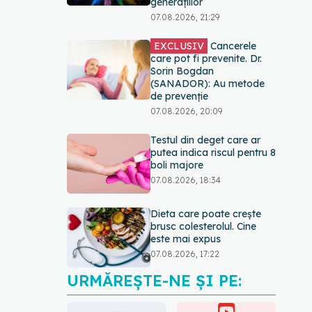
generațiilor
07.08.2026, 21:29
EXCLUSIV
Cancerele
care pot fi prevenite. Dr.
Sorin Bogdan
(SANADOR): Au metode
de prevenție
07.08.2026, 20:09
Testul din deget care ar
putea indica riscul pentru 8
boli majore
07.08.2026, 18:34
Dieta care poate crește
brusc colesterolul. Cine
este mai expus
07.08.2026, 17:22
URMĂREȘTE-NE ȘI PE:
Ceaiul care ajută
organismul să lupte cu