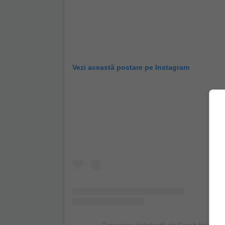
Vezi această postare pe Instagram
O postare distribuită de Sarah Hardin