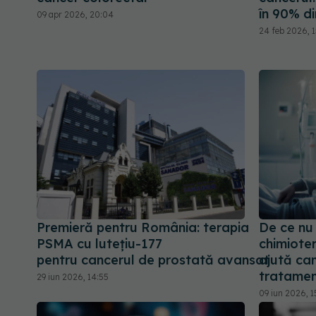
în 90% di
09 apr 2026, 20:04
24 feb 2026, 1
Premieră pentru România: terapia
De ce nu
PSMA cu lutețiu-177
chimiote
pentru cancerul de prostată avansat
ajută can
tratame
29 iun 2026, 14:55
09 iun 2026, 1