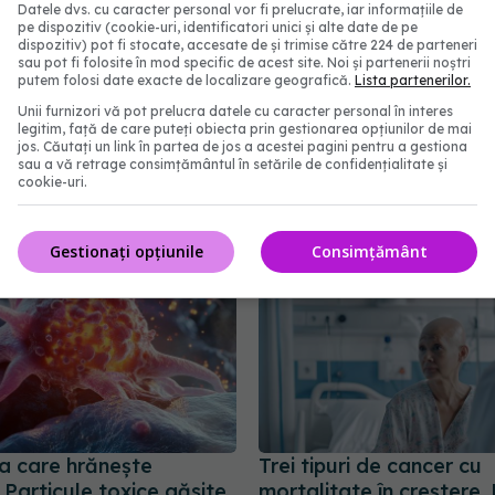
Datele dvs. cu caracter personal vor fi prelucrate, iar informațiile de
pe dispozitiv (cookie-uri, identificatori unici și alte date de pe
dispozitiv) pot fi stocate, accesate de și trimise către 224 de parteneri
sau pot fi folosite în mod specific de acest site. Noi și partenerii noștri
aloud
stadiu terminal
putem folosi date exacte de localizare geografică.
Lista partenerilor.
Unii furnizori vă pot prelucra datele cu caracter personal în interes
legitim, față de care puteți obiecta prin gestionarea opțiunilor de mai
abonează‑te!
jos. Căutați un link în partea de jos a acestei pagini pentru a gestiona
sau a vă retrage consimțământul în setările de confidențialitate și
cookie-uri.
Gestionați opțiunile
Consimțământ
a care hrănește
Trei tipuri de cancer cu
 Particule toxice găsite
mortalitate în creștere. 