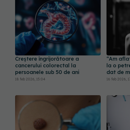
Creștere îngrijorătoare a
“Am aflat
cancerului colorectal la
la o petr
persoanele sub 50 de ani
dat de m
18 feb 2026, 15:04
16 feb 2026, 1