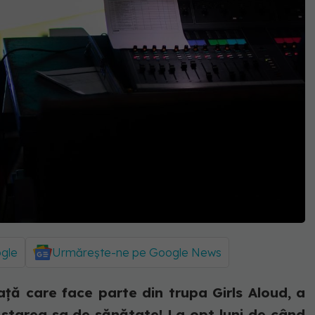
ogle
Urmărește-ne pe Google News
ță care face parte din trupa Girls Aloud, a
 starea sa de sănătate! La opt luni de când