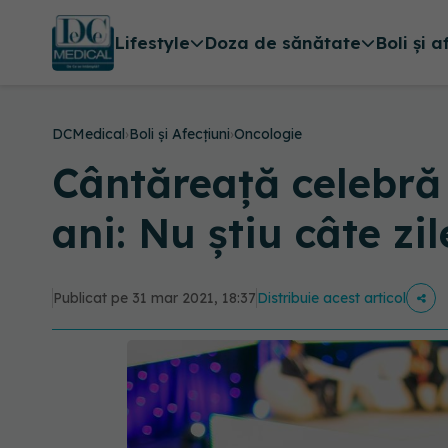
Lifestyle
Doza de sănătate
Boli și a
DCMedical
›
Boli și Afecțiuni
›
Oncologie
Cântăreață celebră 
ani: Nu știu câte z
Publicat pe 31 mar 2021, 18:37
Distribuie acest articol