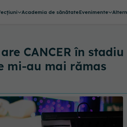
fecțiuni
Academia de sănătate
Evenimente
Alter
are CANCER în stadiu 
ile mi-au mai rămas