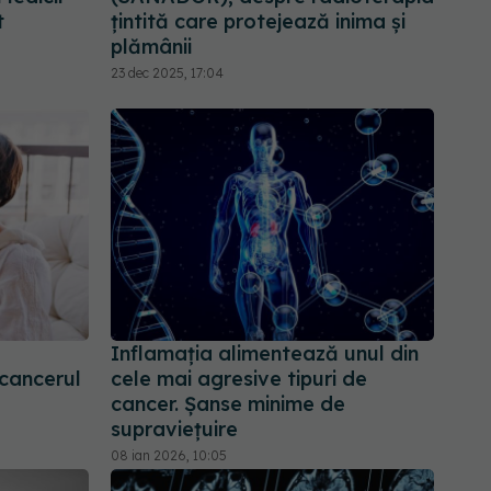
t
țintită care protejează inima și
plămânii
23 dec 2025, 17:04
Inflamația alimentează unul din
cancerul
cele mai agresive tipuri de
cancer. Șanse minime de
supraviețuire
08 ian 2026, 10:05