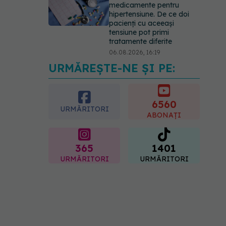
medicamente pentru
hipertensiune. De ce doi
pacienți cu aceeași
tensiune pot primi
tratamente diferite
06.08.2026, 16:19
URMĂREȘTE-NE ȘI PE:
Mii de angajați din
Sănătate ar putea primi
salarii mai mari.
Sindicatele cer schimbarea
6560
URMĂRITORI
legii
ABONAȚI
06.08.2026, 19:26
365
1401
URMĂRITORI
URMĂRITORI