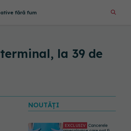
native fără fum
terminal, la 39 de
NOUTĂȚI
EXCLUSIV
Cancerele
ginecologice care pot fi