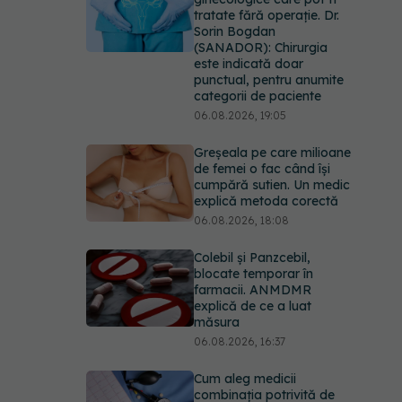
tratate fără operație. Dr.
Sorin Bogdan
(SANADOR): Chirurgia
este indicată doar
punctual, pentru anumite
categorii de paciente
06.08.2026, 19:05
Greșeala pe care milioane
de femei o fac când își
cumpără sutien. Un medic
explică metoda corectă
06.08.2026, 18:08
Colebil și Panzcebil,
blocate temporar în
farmacii. ANMDMR
explică de ce a luat
măsura
06.08.2026, 16:37
Cum aleg medicii
combinația potrivită de