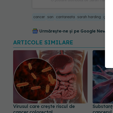
cancer
san
cantareata
sarah harding
girls 
Urmărește-ne și pe Google News - 
ARTICOLE SIMILARE
Virusul care crește riscul de
Substanț
cancer colorectal
cancerul.