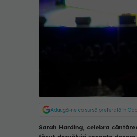
Adaugă-ne ca sursă preferată în Go
Sarah Harding, celebra cântărea
făcut dezvăluiri șocante despre