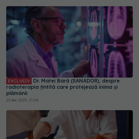
Dr. Matei Bâră (SANADOR), despre
EXCLUSIV
radioterapia țintită care protejează inima și
plămânii
23 dec 2025, 17:04