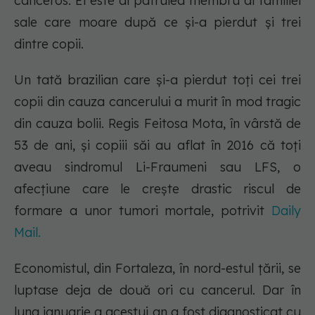
canceros. El este al patrulea membru al familiei
sale care moare după ce și-a pierdut și trei
dintre copii.
Un tată brazilian care și-a pierdut toți cei trei
copii din cauza cancerului a murit în mod tragic
din cauza bolii. Regis Feitosa Mota, în vârstă de
53 de ani, și copiii săi au aflat în 2016 că toți
aveau sindromul Li-Fraumeni sau LFS, o
afecțiune care le crește drastic riscul de
formare a unor tumori mortale, potrivit
Daily
Mail.
Economistul, din Fortaleza, în nord-estul țării, se
luptase deja de două ori cu cancerul. Dar în
luna ianuarie a acestui an a fost diagnosticat cu