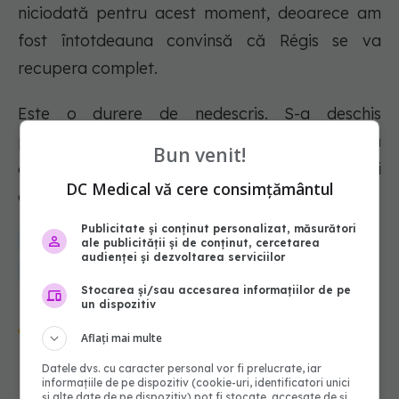
niciodată pentru acest moment, deoarece am
fost întotdeauna convinsă că Régis se va
recupera complet.
Este o durere de nedescris. S-a deschis
pământul și nu știu cum va fi viața fără
Bun venit!
afecțiunea, compania și dragostea lui
DC Medical vă cere consimțământul
absolută”, a mărturist femeia.
Publicitate și conținut personalizat, măsurători
cancer
medical
creier
sanatate
oase
tumori
ale publicității și de conținut, cercetarea
audienței și dezvoltarea serviciilor
mielom multiplu
Stocarea și/sau accesarea informațiilor de pe
un dispozitiv
Urmărește-ne și pe Google News -
Aflați mai multe
abonează‑te!
Datele dvs. cu caracter personal vor fi prelucrate, iar
informațiile de pe dispozitiv (cookie-uri, identificatori unici
și alte date de pe dispozitiv) pot fi stocate, accesate de și