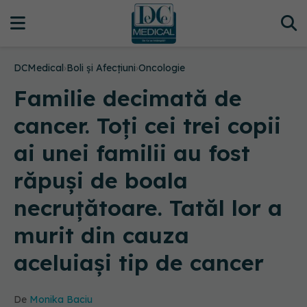
DCMedical
›
Boli și Afecțiuni
›
Oncologie
Familie decimată de
cancer. Toți cei trei copii
ai unei familii au fost
răpuși de boala
necruțătoare. Tatăl lor a
murit din cauza
aceluiași tip de cancer
De
Monika Baciu