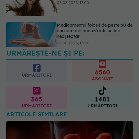
neașteptat
08.08.2026, 16:00
Transpirații nocturne: semnul ignorat
care poate ascunde probleme
serioase de sănătate
08.08.2026, 20:00
URMĂREȘTE-NE ȘI PE:
6560
URMĂRITORI
ABONAȚI
365
1401
URMĂRITORI
URMĂRITORI
ARTICOLE SIMILARE