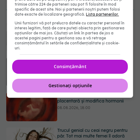
NOUTĂȚI
trimise către 224 de parteneri sau pot fi folosite în mod
specific de acest site. Noi și partenerii noștri putem folosi
date exacte de localizare geografică.
Lista partenerilor.
Unii furnizori vă pot prelucra datele cu caracter personal în
Ce poți mânca și ce trebuie să eviți
interes legitim, față de care puteți obiecta prin gestionarea
dacă ai gastrită: exemplu de meniu
opțiunilor de mai jos. Căutați un link în partea de jos a
care reduce inflamația stomacului
acestei pagini pentru a gestiona sau a vă retrage
consimțământul în setările de confidențialitate și cookie-
08.08.2026, 19:00
uri.
Microplasticele pot traversa bariera
placentară și modifica hormonii
Consimțământ
08.08.2026, 18:00
Gestionați opțiunile
Trucul genial cu ceai negru pentru
păr. Tot mai multe femei îl adoră
08.08.2026, 17:00
Medicamentul folosit de peste 60 de
ani care acționează într-un loc