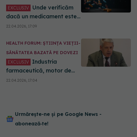
Unde verificăm
EXCLUSIV
dacă un medicament este
sigur? Dan Zaharescu
22.04.2026, 17:09
(ARPIM): Pacienți informați
HEALTH FORUM: ȘTIINȚA VIEȚII-
SĂNĂTATEA BAZATĂ PE DOVEZI
Industria
EXCLUSIV
farmaceutică, motor de
competitivitate în UE. Dan
22.04.2026, 17:04
Zaharescu (ARPIM):
Pacienții români trebuie să
aibă acces egal la inovație
Urmărește-ne și pe Google News -
abonează‑te!