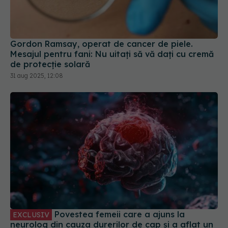
Gordon Ramsay, operat de cancer de piele.
Mesajul pentru fani: Nu uitaţi să vă daţi cu cremă
de protecţie solară
31 aug 2025, 12:08
Povestea femeii care a ajuns la
EXCLUSIV
neurolog din cauza durerilor de cap și a aflat un