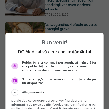
potențial grave
07.08.2026, 11:03
Ți-ai mărit buzele? Cele 4 greșeli
care pot strica rezultatul după
injectarea cu acid hialuronic
07.08.2026, 13:54
Bun venit!
URMĂREȘTE-NE ȘI PE:
DC Medical vă cere consimțământul
6560
URMĂRITORI
Publicitate și conținut personalizat, măsurători
ABONAȚI
ale publicității și de conținut, cercetarea
audienței și dezvoltarea serviciilor
Stocarea și/sau accesarea informațiilor de pe
365
1401
un dispozitiv
URMĂRITORI
URMĂRITORI
Aflați mai multe
ARTICOLE SIMILARE
Datele dvs. cu caracter personal vor fi prelucrate, iar
informațiile de pe dispozitiv (cookie-uri, identificatori unici
și alte date de pe dispozitiv) pot fi stocate, accesate de și