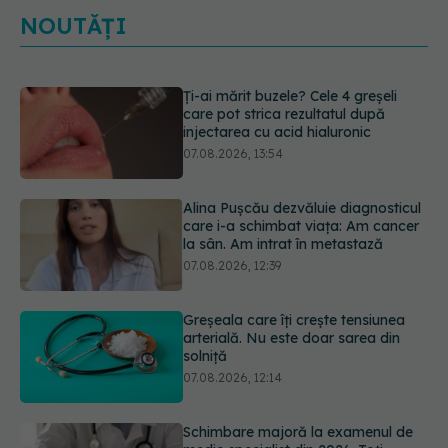
NOUTĂȚI
Alina Pușcău dezvăluie diagnosticul
care i-a schimbat viața: Am cancer
la sân. Am intrat în metastază
07.08.2026, 12:39
Greșeala care îți crește tensiunea
arterială. Nu este doar sarea din
solniță
07.08.2026, 12:14
Schimbare majoră la examenul de
medic specialist din 2026. Toți
candidații vor avea aceleași
subiecte
07.08.2026, 11:52
Ashwagandha: 4 efecte adverse