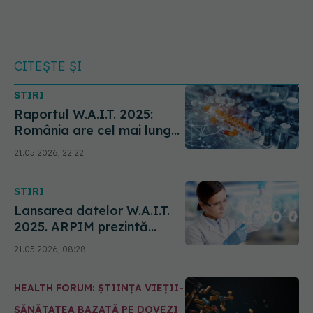
CITEȘTE ȘI
STIRI
Raportul W.A.I.T. 2025:
România are cel mai lung
timp de așteptare din UE
21.05.2026, 22:22
pentru medicamente noi.
Peste 1000 de zile
STIRI
Lansarea datelor W.A.I.T.
2025. ARPIM prezintă
raportul ”Patients W.A.I.T.
21.05.2026, 08:28
2025”
HEALTH FORUM: ȘTIINȚA VIEȚII-
SĂNĂTATEA BAZATĂ PE DOVEZI