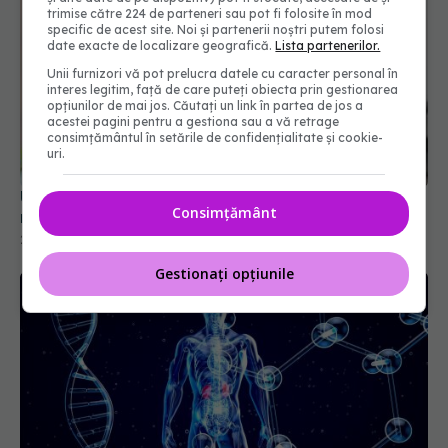
trimise către 224 de parteneri sau pot fi folosite în mod
specific de acest site. Noi și partenerii noștri putem folosi
date exacte de localizare geografică.
Lista partenerilor.
Unii furnizori vă pot prelucra datele cu caracter personal în
interes legitim, față de care puteți obiecta prin gestionarea
opțiunilor de mai jos. Căutați un link în partea de jos a
acestei pagini pentru a gestiona sau a vă retrage
consimțământul în setările de confidențialitate și cookie-
uri.
Un nou tratament reduce cu 47% riscul de
Consimțământ
recidivă în cazul cancerului de vezică urinară
25 iul 2026, 11:36
Gestionați opțiunile