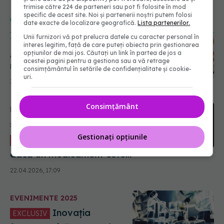
trimise către 224 de parteneri sau pot fi folosite în mod
specific de acest site. Noi și partenerii noștri putem folosi
CITEȘTE ȘI
date exacte de localizare geografică.
Lista partenerilor.
Unii furnizori vă pot prelucra datele cu caracter personal în
TRATAMENTE
interes legitim, față de care puteți obiecta prin gestionarea
ARPIM: Aproape 400 de
opțiunilor de mai jos. Căutați un link în partea de jos a
acestei pagini pentru a gestiona sau a vă retrage
medicamente inovative au
consimțământul în setările de confidențialitate și cookie-
dispărut de pe piață
uri.
30.01.2019, 12:54
Consimțământ
HEALTH FORUM: ȘTIINȚA VIEȚII-
SĂNĂTATEA BAZATĂ PE DOVEZI
Gestionați opțiunile
Unde verificăm
EXCLUSIV
dacă un medicament este
sigur? Dan Zaharescu
22.04.2026, 17:09
(ARPIM): Pacienți informați
EVENIMENTE 2025
Inovația
EXCLUSIV