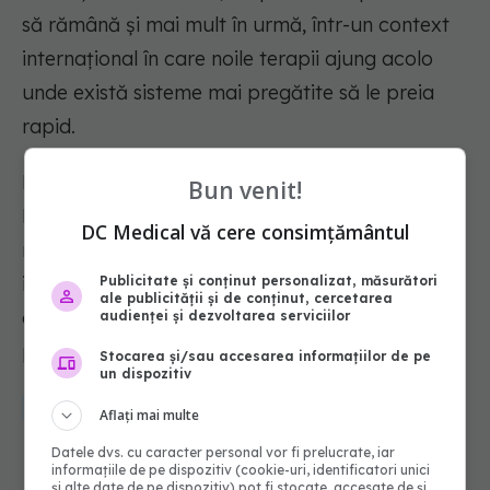
să rămână și mai mult în urmă, într-un context
internațional în care noile terapii ajung acolo
unde există sisteme mai pregătite să le preia
rapid.
Rapoartele pentru stimularea competitivității
Bun venit!
Europei (Draghi, Letta) propun și măsuri pentru
DC Medical vă cere consimțământul
reducerea acestui decalaj și pentru stimularea
industriei farmaceutice, care trebuie să fie
Publicitate și conținut personalizat, măsurători
ale publicității și de conținut, cercetarea
discutate, adaptate și introduse și în România,
audienței și dezvoltarea serviciilor
pentru a contracara această presiune.
Stocarea și/sau accesarea informațiilor de pe
un dispozitiv
arpim
pacienti
medicamente
Aflați mai multe
Datele dvs. cu caracter personal vor fi prelucrate, iar
informațiile de pe dispozitiv (cookie-uri, identificatori unici
și alte date de pe dispozitiv) pot fi stocate, accesate de și