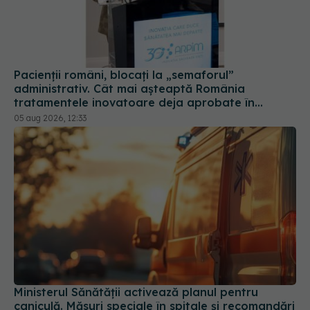
Pacienții români, blocați la „semaforul”
administrativ. Cât mai așteaptă România
tratamentele inovatoare deja aprobate în
Europa
05 aug 2026, 12:33
Ministerul Sănătății activează planul pentru
caniculă. Măsuri speciale în spitale și recomandări