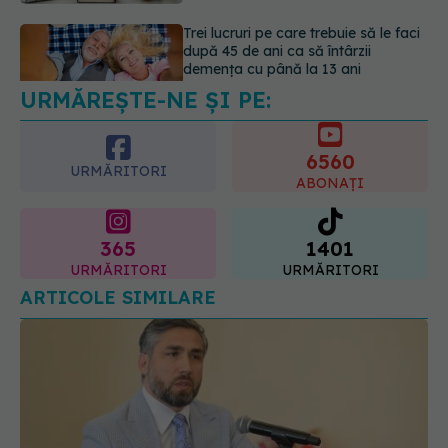
Colebil și Panzcebil, blocate
temporar în farmacii. ANMDMR
explică de ce a luat măsura
06.08.2026, 16:37
URMĂREȘTE-NE ȘI PE:
6560
URMĂRITORI
ABONAȚI
365
1401
URMĂRITORI
URMĂRITORI
ARTICOLE SIMILARE