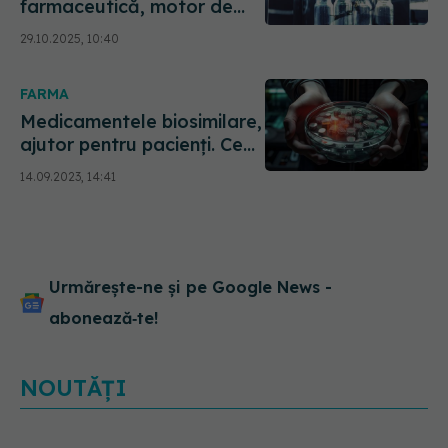
farmaceutică, motor de
competitivitate pentru
29.10.2025, 10:40
România. Dr. Radu Rășinar:
Progresul tehnologic este
FARMA
unic
Medicamentele biosimilare,
ajutor pentru pacienţi. Ce
sunt, cum se eliberează şi
14.09.2023, 14:41
cât de eficiente sunt. Prof.
univ. dr. Daniel Coriu,
explicaţii pentru pacienţi
Urmărește-ne și pe Google News -
abonează‑te!
NOUTĂȚI