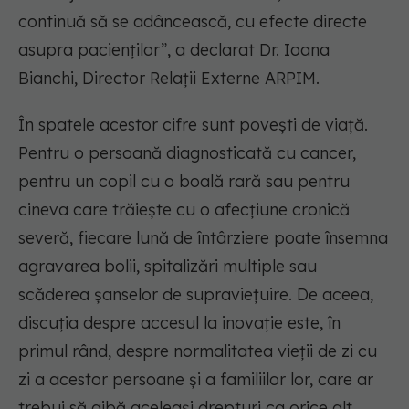
continuă să se adâncească, cu efecte directe
asupra pacienților”,
a declarat Dr. Ioana
Bianchi, Director Relații Externe ARPIM.
În spatele acestor cifre sunt povești de viață.
Pentru o persoană diagnosticată cu cancer,
pentru un copil cu o boală rară sau pentru
cineva care trăiește cu o afecțiune cronică
severă, fiecare lună de întârziere poate însemna
agravarea bolii, spitalizări multiple sau
scăderea șanselor de supraviețuire. De aceea,
discuția despre accesul la inovație este, în
primul rând, despre normalitatea vieții de zi cu
zi a acestor persoane și a familiilor lor, care ar
trebui să aibă aceleași drepturi ca orice alt