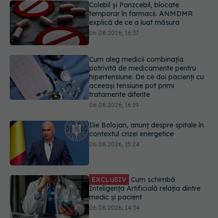
Cum aleg medicii combinația
potrivită de medicamente pentru
hipertensiune. De ce doi pacienți cu
aceeași tensiune pot primi
tratamente diferite
06.08.2026, 16:19
Ilie Bolojan, anunț despre spitale în
contextul crizei energetice
06.08.2026, 15:24
EXCLUSIV
Cum schimbă
Inteligența Artificială relația dintre
medic și pacient
06.08.2026, 14:34
Trei lucruri pe care trebuie să le faci
după 45 de ani ca să întârzii
demența cu până la 13 ani
06.08.2026, 13:03